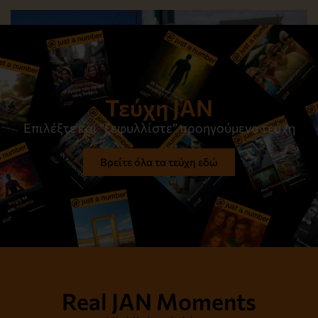
Τεύχη JAN
Επιλέξτε και “ξεφυλλίστε” προηγούμενα τεύχη
Βρείτε όλα τα τεύχη εδώ
Στον ίσκιο του μεσημεριού
Διαβάστε το
Real JAN Moments