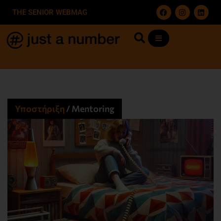
THE SENIOR WEBMAG
Υποστήριξη
/
Mentoring