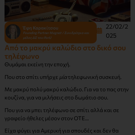
22/02/2
Έφη Καρακίτσου
Founding Partner Magnet / Συνιδρύτρια και
025
μέλος ΔΣ του iforU
Από το μακρύ καλώδιο στο δικό σου
τηλέφωνο
Θυμάμαι εκείνη την εποχή.
Που στο σπίτι υπήρχε
μία
τηλεφωνική συσκευή.
Με μακρύ πολύ μακρύ καλώδιο. Για να το πας στην
κουζίνα, για να μιλήσεις στο δωμάτιο σου.
Που για να μπει τηλέφωνο σε σπίτι αλλά και σε
γραφείο ήθελες μέσον στον ΟΤΕ…
Είχα φύγει για Αμερική για σπουδές και δεν θα