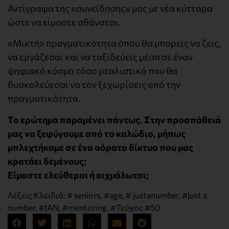
Αντίγραφα της «συνείδησης» μας με νέα κύτταρα
ώστε να είμαστε αθάνατοι.
«Μικτή» πραγματικότητα όπου θα μπορείς να ζεις,
να εργάζεσαι και να ταξιδεύεις μέσα σε έναν
ψηφιακό κόσμο τόσο ρεαλιστικό που θα
δυσκολεύεσαι να τον ξεχωρίσεις από την
πραγματικότητα.
Το ερώτημα παραμένει πάντως. Στην προσπάθειά
μας να ξεφύγουμε από το καλώδιο, μήπως
μπλεχτήκαμε σε ένα αόρατο δίκτυο που μας
κρατάει δεμένους;
Είμαστε ελεύθεροι ή αιχμάλωτοι;
Λέξεις Κλειδιά:
# seniors
,
#age
,
# justanumber
,
#just a
number
,
#JAN
,
#mentoring
,
#Τεύχος #50