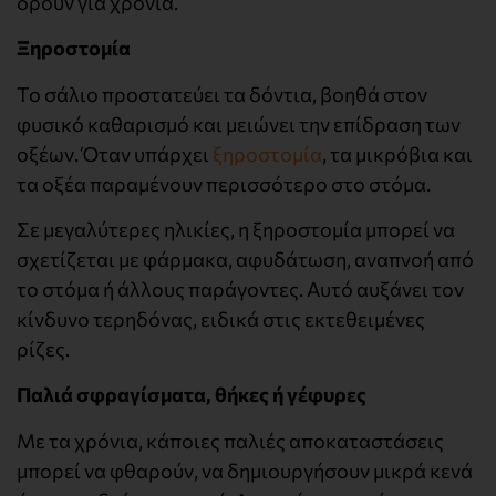
δρουν για χρόνια.
Ξηροστομία
Το σάλιο προστατεύει τα δόντια, βοηθά στον
φυσικό καθαρισμό και μειώνει την επίδραση των
οξέων. Όταν υπάρχει
ξηροστομία
, τα μικρόβια και
τα οξέα παραμένουν περισσότερο στο στόμα.
Σε μεγαλύτερες ηλικίες, η ξηροστομία μπορεί να
σχετίζεται με φάρμακα, αφυδάτωση, αναπνοή από
το στόμα ή άλλους παράγοντες. Αυτό αυξάνει τον
κίνδυνο τερηδόνας, ειδικά στις εκτεθειμένες
ρίζες.
Παλιά σφραγίσματα, θήκες ή γέφυρες
Με τα χρόνια, κάποιες παλιές αποκαταστάσεις
μπορεί να φθαρούν, να δημιουργήσουν μικρά κενά