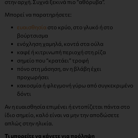
στην αρχή. Συχνά ξεκινά πιο “αθόρυβα”.
Μπορεί να παρατηρήσετε:
ευαισθησία
στο κρύο, στο γλυκό ή στο
βούρτσισμα
ενόχληση χαμηλά, κοντά στα ούλα
καφέ ή κιτρινωπή περιοχή στη ρίζα
σημείο που “κρατάει” τροφή
πόνο στη μάσηση, αν η βλάβη έχει
προχωρήσει
κακοσμία ή φλεγμονή γύρω από συγκεκριμένο
δόντι
Αν η ευαισθησία επιμένει ή εντοπίζεται πάντα στο
ίδιο σημείο, καλό είναι να μην την αποδώσετε
απλώς στην ηλικία.
Τι μπορείτε να κάνετε για πρόληψη