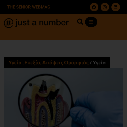
THE SENIOR WEBMAG
Υγεία , Ευεξία, Απόψεις Ομορφιάς​
/
Υγεία