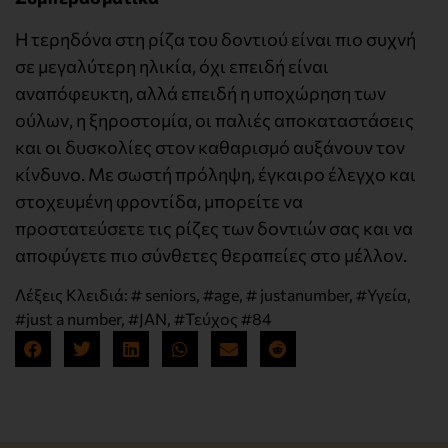
Η τερηδόνα στη ρίζα του δοντιού είναι πιο συχνή
σε μεγαλύτερη ηλικία, όχι επειδή είναι
αναπόφευκτη, αλλά επειδή η υποχώρηση των
ούλων, η ξηροστομία, οι παλιές αποκαταστάσεις
και οι δυσκολίες στον καθαρισμό αυξάνουν τον
κίνδυνο. Με σωστή πρόληψη, έγκαιρο έλεγχο και
στοχευμένη φροντίδα, μπορείτε να
προστατεύσετε τις ρίζες των δοντιών σας και να
αποφύγετε πιο σύνθετες θεραπείες στο μέλλον.
Λέξεις Κλειδιά:
# seniors
,
#age
,
# justanumber
,
#Υγεία
,
#just a number
,
#JAN
,
#Τεύχος #84