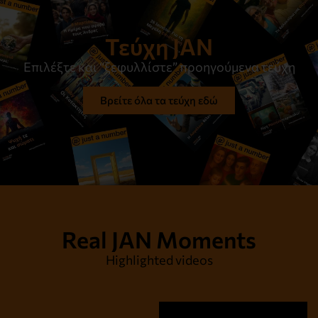
Τεύχη JAN
Επιλέξτε και “ξεφυλλίστε” προηγούμενα τεύχη
Βρείτε όλα τα τεύχη εδώ
Real JAN Moments
Highlighted videos