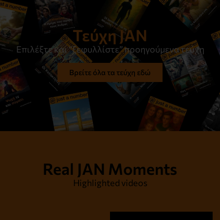
Ας κρατάμε τα καλά. Ή όχι;
Τεύχη JAN
Διαβάστε το
Επιλέξτε και “ξεφυλλίστε” προηγούμενα τεύχη
Βρείτε όλα τα τεύχη εδώ
Real JAN Moments
Highlighted videos