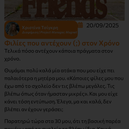
20/09/2025
Χριστίνα Τσίγκρη
Διαφήμιση | Project Manager, Magnet
Φιλίες που αντέχουν (;) στον Χρόνο
Τελικά πόσο αντέχουν κάποια πράγματα στον
χρόνο.
Θυμάμαι πολύ καλά μία ατάκα που μου είχε πει
παλαιότερα η μητέρα μου. «Κάποιες φίλες μου που
έχω από το σχολείο δεν τις βλέπω μεγάλες. Τις
βλέπω όπως όταν ήμασταν μικρές». Και μου είχε
κάνει τόση εντύπωση. Έλεγα, μα και καλά, δεν
βλέπει αν έχουν γεράσει;
Παρατηρώ τώρα στα 30 μου, ότι τη βασική παρέα
που έχω από το σχολείο τη βλέπω ίδια. Καμιά