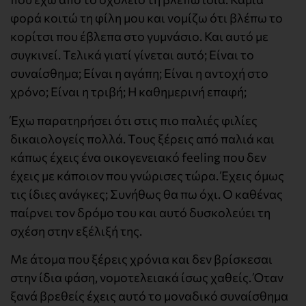
φορά κοιτώ τη φίλη μου και νομίζω ότι βλέπω το
κορίτσι που έβλεπα στο γυμνάσιο. Και αυτό με
συγκινεί. Τελικά γιατί γίνεται αυτό; Είναι το
συναίσθημα; Είναι η αγάπη; Είναι η αντοχή στο
χρόνο; Είναι η τριβή; Η καθημερινή επαφή;
Έχω παρατηρήσει ότι στις πιο παλιές φιλίες
δικαιολογείς πολλά. Τους ξέρεις από παλιά και
κάπως έχεις ένα οικογενειακό feeling που δεν
έχεις με κάποιον που γνώρισες τώρα. Έχεις όμως
τις ίδιες ανάγκες; Συνήθως θα πω όχι. Ο καθένας
παίρνει τον δρόμο του και αυτό δυσκολεύει τη
σχέση στην εξέλιξή της.
Με άτομα που ξέρεις χρόνια και δεν βρίσκεσαι
στην ίδια φάση, νομοτελειακά ίσως χαθείς. Όταν
ξανά βρεθείς έχεις αυτό το μοναδικό συναίσθημα