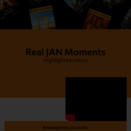
Real JAN Moments
Highlighted videos
Επισκεφτείτε το κανάλι