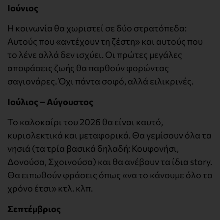
Ιούνιος
Η κοινωνία θα χωριστεί σε δύο στρατόπεδα:
Αυτούς που «αντέχουν τη ζέστη» και αυτούς που
το λένε αλλά δεν ισχύει. Οι πρώτες μεγάλες
αποφάσεις ζωής θα παρθούν φορώντας
σαγιονάρες. Όχι πάντα σοφό, αλλά ειλικρινές.
Ιούλιος – Αύγουστος
Το καλοκαίρι του 2026 θα είναι καυτό,
κυριολεκτικά και μεταφορικά. Θα γεμίσουν όλα τα
νησιά (τα τρία βασικά δηλαδή: Κουφονήσι,
Δονούσα, Σχοινούσα) και θα ανέβουν τα ίδια story.
Θα ειπωθούν φράσεις όπως «να το κάνουμε όλο το
χρόνο έτσι» κτλ. κλπ.
Σεπτέμβριος