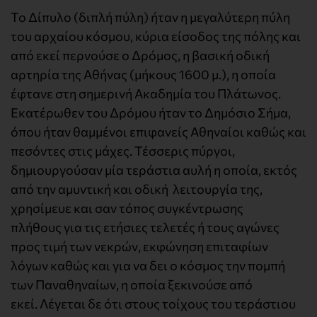
Το Δίπυλο (διπλή πύλη) ήταν η μεγαλύτερη πύλη
του αρχαίου κόσμου, κύρια είσοδος της πόλης και
από εκεί περνούσε ο Δρόμος, η βασική οδική
αρτηρία της Αθήνας (μήκους 1600 μ.), η οποία
έφτανε στη σημερινή Ακαδημία του Πλάτωνος.
Εκατέρωθεν του Δρόμου ήταν το Δημόσιο Σήμα,
όπου ήταν θαμμένοι επιφανείς Αθηναίοι καθώς και
πεσόντες στις μάχες. Τέσσερις πύργοι,
δημιουργούσαν μία τεράστια αυλή η οποία, εκτός
από την αμυντική και οδική λειτουργία της,
χρησίμευε και σαν τόπος συγκέντρωσης
πλήθους για τις ετήσιες τελετές ή τους αγώνες
προς τιμή των νεκρών, εκφώνηση επιταφίων
λόγων καθώς και για να δει ο κόσμος την πομπή
των Παναθηναίων, η οποία ξεκινούσε από
εκεί. Λέγεται δε ότι στους τοίχους του τεράστιου