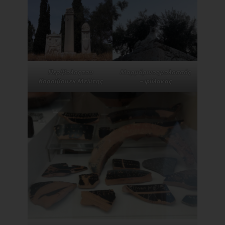
Περίβολος του
Μαρμάρινος μολοσσός
Κοροίβου εκ Μελίτης
– φύλακας