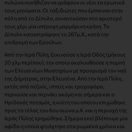
πυλώνα συνήθιζαν να γράφουν οι νέοι τα ερωτικά
τους μηνύματα. Οι ταξιδιώτες που έμπαιναν στην
πόλη από το Δίπυλο, συναντούσαν στο αριστερό
τους χέρι μία υπέροχη μαρμάρινη κρήνη. Το
Δίπυλο καταστράφηκε το 267μ.Χ., κατά την
επιδρομή των Ερούλων.
Από την Ιερά Πύλη, ξεκινούσε η Ιερά Οδός (μήκους
20 χλμ περίπου), την οποία ακολουθούσε η πομπή
των Ελευσινίων Μυστηρίων με προορισμό τον ναό
της Δήμητρας, στην Ελευσίνα. Από την Ιερά Πύλη,
εκτός από πεζούς, ιππείς και τροχοφόρα,
περνούσε και περνάει ακόμη και σήμερα και ο
Ηριδανός ποταμός, η κοίτη του οποίου επιχώθηκε
προς το τέλος του 6ου αιώνα μ.Χ. και η περιοχή της
Ιεράς Πύλης ερημώθηκε. Σήμερα εκεί βλέπουμε μία
αψίδα η οποία φτιάχτηκε στα ρωμαϊκά χρόνια και