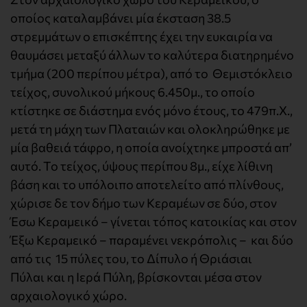
οποίος καταλαμβάνει μία έκσταση 38.5
στρεμμάτων ο επισκέπτης έχει την ευκαιρία να
θαυμάσει μεταξύ άλλων το καλύτερα διατηρημένο
τμήμα (200 περίπου μέτρα), από το Θεμιστόκλειο
τείχος, συνολικού μήκους 6.450μ., το οποίο
κτίστηκε σε διάστημα ενός μόνο έτους, το 479π.Χ.,
μετά τη μάχη των Πλαταιών και ολοκληρώθηκε με
μία βαθειά τάφρο, η οποία ανοίχτηκε μπροστά απ’
αυτό. Το τείχος, ύψους περίπου 8μ., είχε λίθινη
βάση και το υπόλοιπο αποτελείτο από πλίνθους,
χώρισε δε τον δήμο των Κεραμέων σε δύο, στον
Έσω Κεραμεικό – γίνεται τόπος κατοικίας και στον
Έξω Κεραμεικό – παραμένει νεκρόπολις – και δύο
από τις 15 πύλες του, το Δίπυλο ή Θριάσιαι
Πύλαι και η Ιερά Πύλη, βρίσκονται μέσα στον
αρχαιολογικό χώρο.