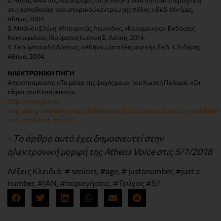
2. Λάδης Φώντας, «Διαδρομές στην Αθήνα, Μία ποιητική περιήγηση
στις τοποθεσίες του ιστορικού κέντρου της πόλης.» Εκδ. Μνήμες,
Αθήνα, 2004.
3. Μπάνου Ελένη, Μπουρνιάς Λεωνίδας, «Κεραμεικός», Εκδόσεις
Κοινωφελούς Ιδρύματος Ιωάννη Σ. Λάτση, 2014.
4. Σκουμπουρδή Αρτεμις, «Αθήνα, μία πόλη μαγική», Εκδ. Ι. Σιδέρης,
Αθήνα, 2004.
ΗΛΕΚΤΡΟΝΙΚΗ ΠΗΓΗ
Απόσπασμα από «Τα μάτια της ψυχής μου», του Κωστή Παλαμά, «Οι
τάφοι του Κεραμεικού».
http://www.greek-
language.gr/digitalResources/literature/tools/concordance/browse.html?
cnd_id=8&text_id=1250
–
Το άρθρο αυτό έχει δημοσιευτεί στην
ηλεκτρονική μορφή της Athens Voice στις 5/7/2018
Λέξεις Κλειδιά:
# seniors
,
#age
,
# justanumber
,
#just a
number
,
#JAN
,
#περιηγήσεις
,
#Τεύχος #57