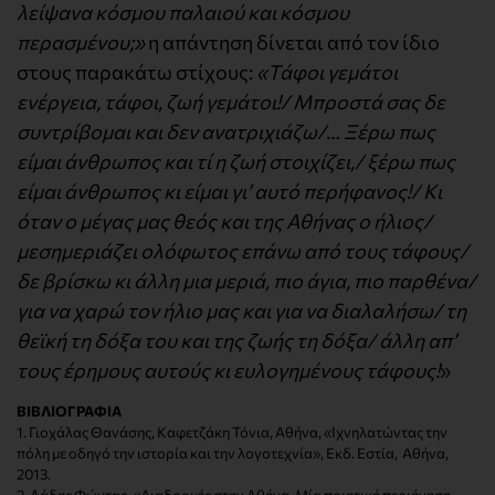
λείψανα κόσμου παλαιού και κόσμου
περασμένου;»
η απάντηση δίνεται από τον ίδιο
στους παρακάτω στίχους:
«Τάφοι γεμάτοι
ενέργεια, τάφοι, ζωή γεμάτοι!/ Μπροστά σας δε
συντρίβομαι και δεν ανατριχιάζω/… Ξέρω πως
είμαι άνθρωπος και τί η ζωή στοιχίζει,/ ξέρω πως
είμαι άνθρωπος κι είμαι γι’ αυτό περήφανος!/ Κι
όταν ο μέγας μας θεός και της Αθήνας ο ήλιος/
μεσημεριάζει ολόφωτος επάνω από τους τάφους/
δε βρίσκω κι άλλη μια μεριά, πιο άγια, πιο παρθένα/
για να χαρώ τον ήλιο μας και για να διαλαλήσω/ τη
θεϊκή τη δόξα του και της ζωής τη δόξα/ άλλη απ’
τους έρημους αυτούς κι ευλογημένους τάφους!
»
BIBΛΙΟΓΡΑΦΙΑ
1. Γιοχάλας Θανάσης, Καφετζάκη Τόνια, Αθήνα, «Ιχνηλατώντας την
πόλη με οδηγό την ιστορία και την λογοτεχνία», Εκδ. Εστία, Αθήνα,
2013.