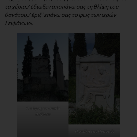
τα χέρια,/ έδιωξεν αποπάνω σας τη θλίψη του
θανάτου,/ έριξ’ επάνω σας το φως των ιερών
λειψάνων
».
Ο τάφος του Iππέα
Δεξίλεω
Η στήλη της Ηγησούς