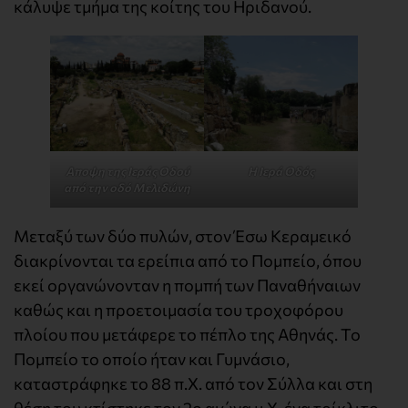
κάλυψε τμήμα της κοίτης του Ηριδανού.
Αποψη της Ιεράς Οδού
Η Ιερά Οδός
από την οδό Μελιδώνη
Μεταξύ των δύο πυλών, στον Έσω Κεραμεικό
διακρίνονται τα ερείπια από το Πομπείο, όπου
εκεί οργανώνονταν η πομπή των Παναθήναιων
καθώς και η προετοιμασία του τροχοφόρου
πλοίου που μετάφερε το πέπλο της Αθηνάς. Το
Πομπείο το οποίο ήταν και Γυμνάσιο,
καταστράφηκε το 88 π.Χ. από τον Σύλλα και στη
θέση του κτίστηκε τον 2ο αιώνα μ.Χ. ένα τρίκλιτο