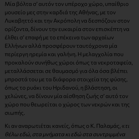
Μία βόλτα σ’ αυτόν τον υπέροχο χώρο, υπαίθριο
μουσείο μες στην καρδιά της Αθήνας, με τον
Λυκαβηττό και την Ακρόπολη να δεσπόζουν στον
ορίζοντα, δίνουν την ευκαιρία στον επισκέπτη να
έλθει σ’ επαφή με το επέκεινα των αρχαίων
Ελλήνων αλλά προσφέρουν ταυτόχρονα μία
περίεργη ηρεμία και γαλήνη. Η μελαγχολία που
προκαλούν συνήθως χώροι όπως τα νεκροταφεία,
μεταλλάσσεται σε θαυμασμό για όλα όσα βλέπει
μπροστά του με τα διάφορα στοιχεία της φύσης,
όπως το ρυάκι του Ηριδανού, η βλάστηση, οι
χελώνες, να δίνουν μία αίσθηση ζωής σ’ αυτό τον
χώρο που θεωρείται ο χώρος των νεκρών και της
σιωπής.
Κι αν αναρωτιέται κανείς, όπως ο Κ. Παλαμάς, «
τι
θέλω εδώ, στα μνήματα κι εδώ στα συντριμμένα