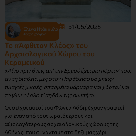
31/05/2025
Έλενα Ντάκουλα
Αρθρογράφος
Το «Άφθιτον Κλέος» του
Αρχαιολογικού Χώρου του
Κεραμεικού
«
Λίγο πριν βγεις απ’ την Ερμού έχει μια πόρτα/ που,
αν τη διαβείς, μες στον Παράδεισο θα μπεις/
πλαγιές μικρές, σπασμένα μάρμαρα και χόρτα/ και
το γλυκόλαλο τ’ αηδόνι της σιωπής
».
Οι στίχοι αυτοί του Φώντα Λάδη, έχουν γραφτεί
για έναν από τους ωραιότερους και
αξιολογότερους αρχαιολογικούς χώρους της
Αθήνας, που συναντάμε στο δεξί μας χέρι