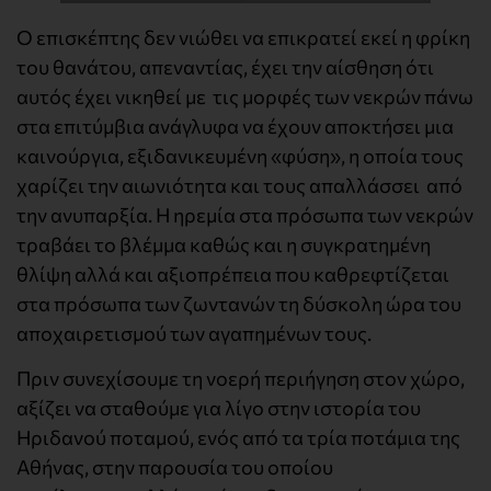
Ο επισκέπτης δεν νιώθει να επικρατεί εκεί η φρίκη
του θανάτου, απεναντίας, έχει την αίσθηση ότι
αυτός έχει νικηθεί με τις μορφές των νεκρών πάνω
στα επιτύμβια ανάγλυφα να έχουν αποκτήσει μια
καινούργια, εξιδανικευμένη «φύση», η οποία τους
χαρίζει την αιωνιότητα και τους απαλλάσσει από
την ανυπαρξία. Η ηρεμία στα πρόσωπα των νεκρών
τραβάει το βλέμμα καθώς και η συγκρατημένη
θλίψη αλλά και αξιοπρέπεια που καθρεφτίζεται
στα πρόσωπα των ζωντανών τη δύσκολη ώρα του
αποχαιρετισμού των αγαπημένων τους.
Πριν συνεχίσουμε τη νοερή περιήγηση στον χώρο,
αξίζει να σταθούμε για λίγο στην ιστορία του
Ηριδανού ποταμού, ενός από τα τρία ποτάμια της
Αθήνας, στην παρουσία του οποίου