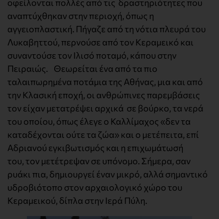
οφείλονται πολλές από τις δραστηριότητες που
αναπτύχθηκαν στην περιοχή, όπως η
αγγειοπλαστική. Πήγαζε από τη νότια πλευρά του
Λυκαβηττού, περνούσε από τον Κεραμεικό και
συναντούσε τον Ιλισό ποταμό, κάπου στην
Πειραιώς. Θεωρείται ένα από τα πιο
ταλαιπωρημένα ποτάμια της Αθήνας, μια και από
την Κλασική εποχή, οι ανθρώπινες παρεμβάσεις
τον είχαν μετατρέψει αρχικά σε βούρκο, τα νερά
του οποίου, όπως έλεγε ο Καλλίμαχος «δεν τα
καταδέχονται ούτε τα ζώα» και ο μετέπειτα, επί
Αδριανού εγκιβωτισμός και η επιχωμάτωσή
του, τον μετέτρεψαν σε υπόνομο. Σήμερα, σαν
ρυάκι πια, δημιουργεί έναν μικρό, αλλά σημαντικό
υδροβιότοπο στον αρχαιολογικό χώρο του
Κεραμεικού, δίπλα στην Ιερά Πύλη.