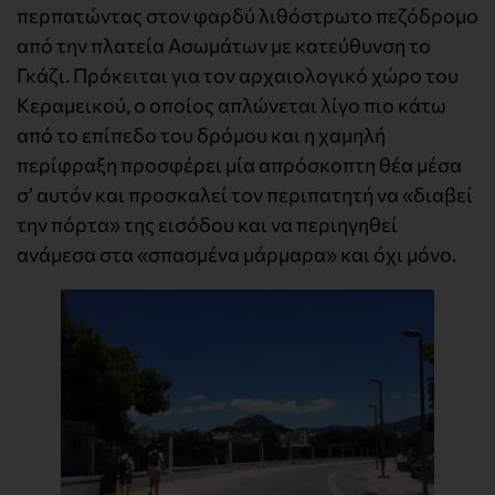
περπατώντας στον φαρδύ λιθόστρωτο πεζόδρομο
από την πλατεία Ασωμάτων με κατεύθυνση το
Γκάζι. Πρόκειται για τον αρχαιολογικό χώρο του
Κεραμεικού, ο οποίος απλώνεται λίγο πιο κάτω
από το επίπεδο του δρόμου και η χαμηλή
περίφραξη προσφέρει μία απρόσκοπτη θέα μέσα
σ’ αυτόν και προσκαλεί τον περιπατητή να «διαβεί
την πόρτα» της εισόδου και να περιηγηθεί
ανάμεσα στα «σπασμένα μάρμαρα» και όχι μόνο.