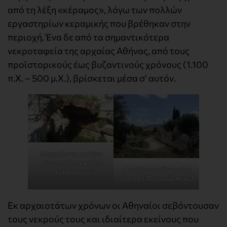
από τη λέξη «κέραμος», λόγω των πολλών
εργαστηρίων κεραμικής που βρέθηκαν στην
περιοχή. Ένα δε από τα σημαντικότερα
νεκροταφεία της αρχαίας Αθήνας, από τους
προϊστορικούς έως βυζαντινούς χρόνους (1.100
π.Χ. – 500 μ.Χ.), βρίσκεται μέσα σ’ αυτόν.
Μαρμάρινη καμάρα
πάνω από την κοίτη
Η οδός των Τάφων (με
του Ηριδανού
την οδό Πειραιώς πίσω)
Εκ αρχαιοτάτων χρόνων οι Αθηναίοι σεβόντουσαν
τους νεκρούς τους και ιδιαίτερα εκείνους που