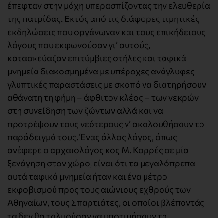
έπεφταν στην μάχη υπερασπίζοντας την ελευθερία
της πατρίδας. Εκτός από τις διάφορες τιμητικές
εκδηλώσεις που οργάνωναν και τους επικήδειους
λόγους που εκφωνούσαν γι’ αυτούς,
κατασκεύαζαν επιτύμβιες στήλες και ταφικά
μνημεία διακοσμημένα με υπέροχες ανάγλυφες
γλυπτικές παραστάσεις με σκοπό να διατηρήσουν
αθάνατη τη φήμη – άφθιτον κλέος – των νεκρών
στη συνείδηση των ζώντων αλλά και να
προτρέψουν τους νεότερους ν’ ακολουθήσουν το
παράδειγμά τους. Ένας άλλος λόγος, όπως
ανέφερε ο αρχαιολόγος κος Μ. Κορρές σε μία
ξενάγηση στον χώρο, είναι ότι τα μεγαλόπρεπα
αυτά ταφικά μνημεία ήταν και ένα μέτρο
εκφοβισμού προς τους αιώνιους εχθρούς των
Αθηναίων, τους Σπαρτιάτες, οι οποίοι βλέποντάς
τα δεν θα τολμούσαν να υποτιμήσουν τη