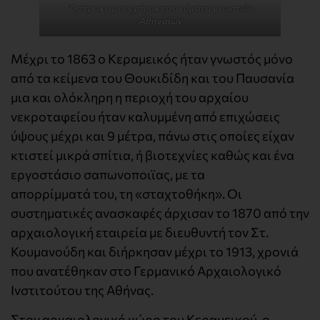
Όστρακα με εγχάρακτα ονόματα γνωστών
Αθηναίων
Μέχρι το 1863 ο Κεραμεικός ήταν γνωστός μόνο
από τα κείμενα του Θουκιδίδη και του Παυσανία
μια και ολόκληρη η περιοχή του αρχαίου
νεκροταφείου ήταν καλυμμένη από επιχώσεις
ύψους μέχρι και 9 μέτρα, πάνω στις οποίες είχαν
κτιστεί μικρά σπίτια, ή βιοτεχνίες καθώς και ένα
εργοστάσιο σαπωνοποιϊας, με τα
απορρίμματά του, τη «σταχτοθήκη». Οι
συστηματικές ανασκαφές άρχισαν το 1870 από την
αρχαιολογική εταιρεία με διευθυντή τον Στ.
Κουμανούδη και διήρκησαν μέχρι το 1913, χρονιά
που ανατέθηκαν στο Γερμανικό Αρχαιολογικό
Ινστιτούτου της Αθήνας.
Στον αρχαιολογικό χώρο του Κεραμεικού, ο