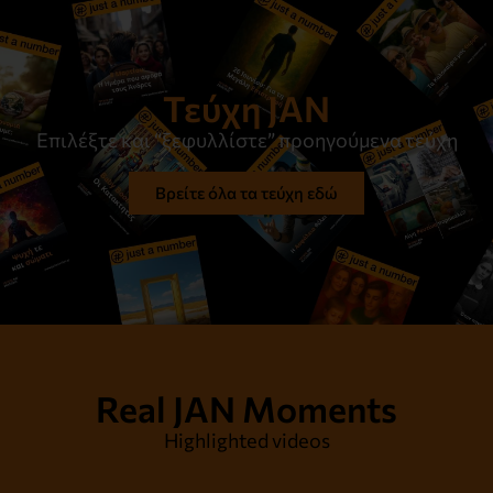
Τεύχη JAN
Επιλέξτε και “ξεφυλλίστε” προηγούμενα τεύχη
Βρείτε όλα τα τεύχη εδώ
Real JAN Moments
Highlighted videos