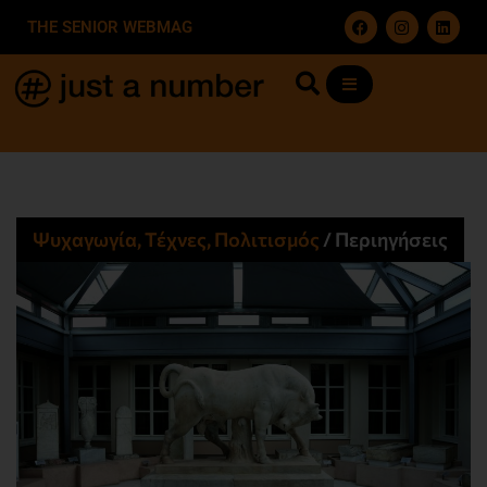
THE SENIOR WEBMAG
Ψυχαγωγία, Τέχνες, Πολιτισμός
/
Περιηγήσεις