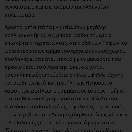
γενναιότητα και την ανδρεία των Αθηναίων
πολεμιστών.
Αρκετά απ’ αυτά τα μνημεία, έργα μεγάλης
καλλιτεχνικής αξίας, μπορεί να δει σήμερα ο
επισκέπτης περπατώντας, στην οδό των Τάφων, το
ωραιότερο ίσως τμήμα του αρχαιολογικού χώρου
που δεν έχει να κάνει τίποτα με το μακάβριο που
προδιαθέτει το όνομά της. Εκεί σώζονται
καταπληκτικές επιτύμβιες στήλες υψηλής τέχνης
και αισθητικής, όπως η στήλη της Ηγησούς, ο
τάφος του Δεξίλεω, ο μαρμάρινος ταύρος – σήμα
κατατεθέν του Κεραμεικού στον περίβολο του
Διονύσου του Κολλυτέως, ο φύλακας – μολοσσός
στον περίβολο του Λυσιμαχίδη. Εκεί, όπως λέει και
ο Κ. Παλαμάς για τα υπέροχα αυτά μνημεία «
η
Τέχνη σας γέννησε, /σας γλίτωσεν απ’ του Καιρού