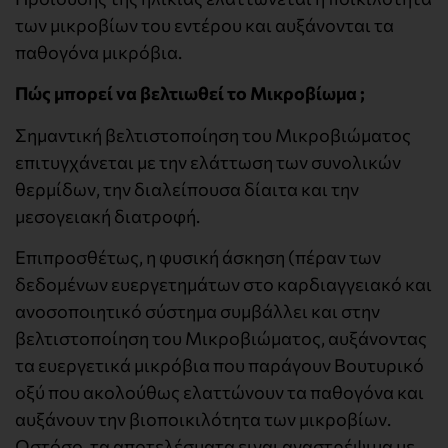
των μικροβίων του εντέρου και αυξάνονται τα
παθογόνα μικρόβια.
Πώς μπορεί να βελτιωθεί το Μικροβίωμα ;
Σημαντική βελτιστοποίηση του Μικροβιώματος
επιτυγχάνεται με την ελάττωση των συνολικών
θερμίδων, την διαλείπουσα δίαιτα και την
μεσογειακή διατροφή.
Επιπροσθέτως, η φυσική άσκηση (πέραν των
δεδομένων ευεργετημάτων στο καρδιαγγειακό και
ανοσοποιητικό σύστημα συμβάλλει και στην
βελτιστοποίηση του Μικροβιώματος, αυξάνοντας
τα ευεργετικά μικρόβια που παράγουν Βουτυρικό
οξύ που ακολούθως ελαττώνουν τα παθογόνα και
αυξάνουν την βιοποικιλότητα των μικροβίων.
Ωστόσο, τα αποτελέσματα ειναι αναστρέψιμα με