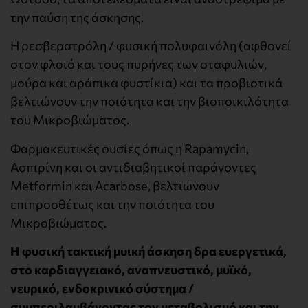
την παύση της άσκησης.
Η ρεσβερατρόλη / φυσική πολυφαινόλη (αφθονεί
στον φλοιό και τους πυρήνες των σταφυλιών,
μούρα και αράπικα φυστίκια) και τα προβιοτικά
βελτιώνουν την ποιότητα και την βιοποικιλότητα
του Μικροβιώματος.
Φαρμακευτικές ουσίες όπως η Rapamycin,
Ασπιρίνη και οι αντιδιαβητικοί παράγοντες
Metformin και Acarbose, βελτιώνουν
επιπροσθέτως και την ποιότητα του
Μικροβιώματος.
Η φυσική τακτική μυική άσκηση δρα ευεργετικά,
στο καρδιαγγειακό, αναπνευστικό, μυϊκό,
νευρικό, ενδοκρινικό σύστημα /
συμπεριλαμβάνοντας τον μεταβολισμό και την