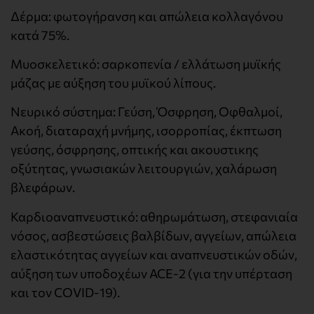
Δέρμα: φωτογήρανση και απώλεια κολλαγόνου
κατά 75%.
Μυοσκελετικό: σαρκοπενία / ελλάτωση μυϊκής
μάζας με αύξηση του μυϊκού λίπους.
Νευρικό σύστημα: Γεύση, Όσφρηση, Οφθαλμοί,
Ακοή, διαταραχή μνήμης, ισορροπίας, έκπτωση
γεύσης, όσφρησης, οπτικής και ακουστικης
οξύτητας, γνωσιακών λειτουργιών, χαλάρωση
βλεφάρων.
Καρδιοαναπνευστικό: αθηρωμάτωση, στεφανιαία
νόσος, ασβεστώσεις βαλβίδων, αγγείων, απώλεια
ελαστικότητας αγγείων και αναπνευστικών οδών,
αύξηση των υποδοχέων ACE-2 (για την υπέρταση
και τον COVID-19).