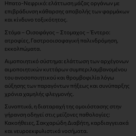
Ηπατο-Νεφρικό: ελάττωση μάζας οργάνων με
επιβράδυνση κάθαρσης αποβολής των φαρμάκων
και κίνδυνο τοξικότητος.
Στόμα – Οισοφάγος – Στομαχος – Έντερο:
ατροφίες, Γαστροοισοφαγική παλινδρόμηση,
εκκολπώματα.
Αιμοποιητικό σύστημα: ελάττωση των αρχέγονων
αιμοποιητικών κυττάρων συμπεριλαμβανομένου
του ανοσοποιητικού και θρομβοφιλία λόγω
αύξησης των παραγόντων πήξεως και συνύπαρξης
χρόνια χαμηλής φλεγμονής.
Συνοπτικά, η διαταραχή της ομοιόστασης στην
γήρανση οδηγεί στις μείζονες παθολογίες:
Κακοήθειες, Σακχαρώδη Διαβήτη, καρδιαγγειακά
και νευροεκφυλιστικά νοσήματα.