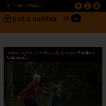
THE SENIOR WEBMAG
Υγεία , Ευεξία, Απόψεις Ομορφιάς​
/
Απόψεις
Ομορφιάς