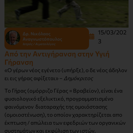
15/03/202
Δρ. Νικόλαος
Αναγνωστόπουλος
3
Ιατρός / Αιματολόγος
Από την Αντιγήρανση στην Υγιή
Γήρανση
«Ο γέρων νέος εγένετο (υπήρξε), ο δε νέος άδηλον
ει εις γήρας αφίξεται» –
Δημόκριτος
Το Γήρας (ομόρριζο Γέρας = Βραβείον), είναι ένα
φυσιολογικό εξελικτικό, προγραμματισμένο
φαινόμενον διαταραχής της ομοιόστασης
(ομοιοστένωση), το οποίον χαρακτηρίζεται απο
έκπτωση / απώλεια των εφεδριών των οργανικών
συστημάτων και εκφύλιση των ιστών.