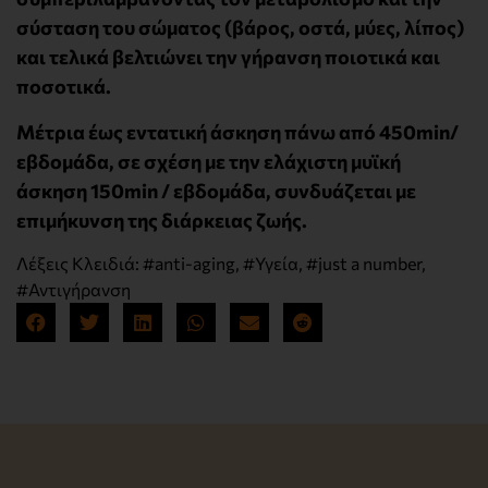
σύσταση του σώματος (βάρος, οστά, μύες, λίπος)
και τελικά βελτιώνει την γήρανση ποιοτικά και
ποσοτικά.
Μέτρια έως εντατική άσκηση πάνω από 450min/
εβδομάδα, σε σχέση με την ελάχιστη μυϊκή
άσκηση 150min / εβδομάδα, συνδυάζεται με
επιμήκυνση της διάρκειας ζωής.
Λέξεις Κλειδιά:
#anti-aging
,
#Υγεία
,
#just a number
,
#Αντιγήρανση