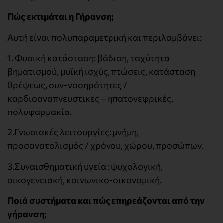
Πώς εκτιμάται η Γήρανση;
Αυτή είναι πολυπαραμετρική και περιλαμβάνει:
1. Φυσική κατάσταση: βάδιση, ταχύτητα
βηματισμού, μυϊκή ισχύς, πτώσεις, κατάσταση
θρέψεως, συν-νοσηρότητες /
καρδιοαναπνευστικες – ηπατονεφρικές,
πολυφαρμακία.
2.Γνωσιακές λειτουργίες: μνήμη,
προσανατολισμός / χρόνου, χώρου, προσώπων.
3.Συναισθηματική υγεία : ψυχολογική,
οικογενειακή, κοινωνικο-οικονομική.
Ποιά συστήματα και πώς επηρεάζονται από την
γήρανση;