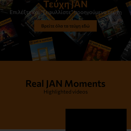
Τεύχη JAN
Επιλέξτε και “ξεφυλλίστε” προηγούμενα τεύχη
Βρείτε όλα τα τεύχη εδώ
Real JAN Moments
Highlighted videos