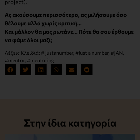
project).
Ας ακούσουμε περισσότερο, ας μιλήσουμε όσο
θέλουμε αλλά χωρίς κριτική…
Και μάλλον θα μας ρωτάνε… Πότε θα σου έρθουμε
να φάμε όλοι μαζί;
Λέξεις Κλειδιά:
# justanumber
,
#just a number
,
#JAN
,
#mentor
,
#mentoring
Στην ίδια κατηγορία