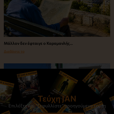
Μάλλον δεν έφταιγε ο Καραμανλής…
Διαβάστε το
Τεύχη JAN
Επιλέξτε και “ξεφυλλίστε” προηγούμενα τεύχη