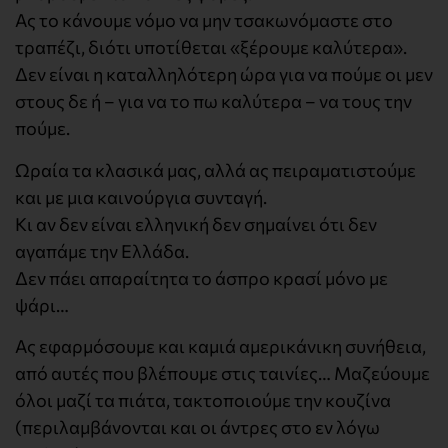
Ας το κάνουμε νόμο να μην τσακωνόμαστε στο
τραπέζι, διότι υποτίθεται «ξέρουμε καλύτερα».
Δεν είναι η καταλληλότερη ώρα για να πούμε οι μεν
στους δε ή – για να το πω καλύτερα – να τους την
πούμε.
Ωραία τα κλασικά μας, αλλά ας πειραματιστούμε
και με μια καινούργια συνταγή.
Κι αν δεν είναι ελληνική δεν σημαίνει ότι δεν
αγαπάμε την Ελλάδα.
Δεν πάει απαραίτητα το άσπρο κρασί μόνο με
ψάρι…
Ας εφαρμόσουμε και καμιά αμερικάνικη συνήθεια,
από αυτές που βλέπουμε στις ταινίες… Μαζεύουμε
όλοι μαζί τα πιάτα, τακτοποιούμε την κουζίνα
(περιλαμβάνονται και οι άντρες στο εν λόγω