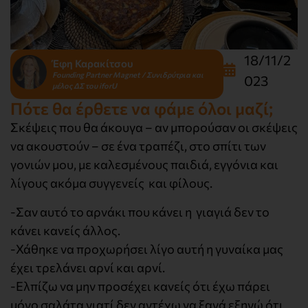
18/11/2
Έφη Καρακίτσου
Founding Partner Magnet / Συνιδρύτρια και
023
μέλος ΔΣ του iforU
Πότε θα έρθετε να φάμε όλοι μαζί;
Σκέψεις που θα άκουγα – αν μπορούσαν οι σκέψεις
να ακουστούν – σε ένα τραπέζι, στο σπίτι των
γονιών μου, με καλεσμένους παιδιά, εγγόνια και
λίγους ακόμα συγγενείς και φίλους.
-Σαν αυτό το αρνάκι που κάνει η γιαγιά δεν το
κάνει κανείς άλλος.
-Χάθηκε να προχωρήσει λίγο αυτή η γυναίκα μας
έχει τρελάνει αρνί και αρνί.
-Ελπίζω να μην προσέχει κανείς ότι έχω πάρει
μόνο σαλάτα γιατί δεν αντέχω να ξανά εξηγώ ότι