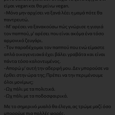
είμαι vegan και θα μείνω vegan.
-Μόνο μην αρχίσει να ξανά λέει η μαμά πότε θα
παντρευτώ.
-Μ’ αρέσει να ξανακούσω πώς γνώρισε η γιαγιά
τον παππού, μ’ αρέσει που είναι ακόμα ένα τόσο
αρμονικό ζευγάρι.
-Τον παραδέχομαι τον παππού που ενώ είμαστε
απλά οικογενειακά έχει βάλει γραβάτα και είναι
πάντα τόσο καλοντυμένος.
-Απορώ μ’ αυτή την αδερφή μου. Δεν μπορούσε να
έρθει στην ώρα της; Πρέπει να την περιμένουμε
όλοι μονίμως;
-Ωχ πάλι με τα πολιτικά.
-Ωχ πάλι με τα ποδοσφαιρικά.
Με το σημερινό μυαλό θα έλεγα, ας τρώμε μαζί όσο
μπορούμε πιο πολλές φορές.