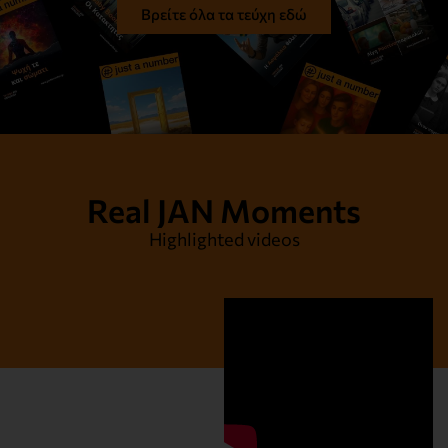
Βρείτε όλα τα τεύχη εδώ
Στον ίσκιο του μεσημεριού
Διαβάστε το
Real JAN Moments
Highlighted videos