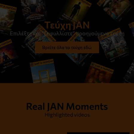
Τεύχη JAN
Επιλέξτε και “ξεφυλλίστε” προηγούμενα τεύχη
Βρείτε όλα τα τεύχη εδώ
Στον ίσκιο του μεσημεριού
Διαβάστε το
Real JAN Moments
Highlighted videos