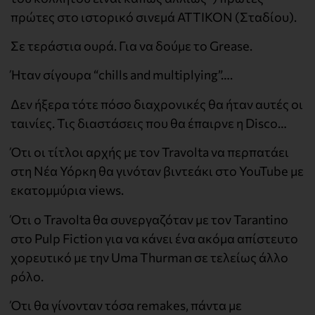
πρώτες στο ιστορικό σινεμά ΑΤΤΙΚΟΝ (Σταδίου).
Σε τεράστια ουρά. Για να δούμε το Grease.
Ήταν σίγουρα “chills and multiplying”….
Δεν ήξερα τότε πόσο διαχρονικές θα ήταν αυτές οι
ταινίες. Τις διαστάσεις που θα έπαιρνε η Disco…
Ότι οι τίτλοι αρχής με τον Travolta να περπατάει
στη Νέα Υόρκη θα γινόταν βιντεάκι στο YouTube με
εκατομμύρια views.
Ότι ο Travolta θα συνεργαζόταν με τον Tarantino
στο Pulp Fiction για να κάνει ένα ακόμα απίστευτο
χορευτικό με την Uma Thurman σε τελείως άλλο
ρόλο.
Ότι θα γίνονταν τόσα remakes, πάντα με