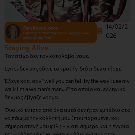
14/02/2
Έφη Καρακίτσου
Founding Partner Magnet / Συνιδρύτρια και
026
μέλος ΔΣ του iforU
Staying Αlive
Τον στίχο δεν τον καταλαβαίναμε.
Lyrics δεν μας έδινε το spotify, διότι δεν υπήρχε.
Έλεγε κάτι σαν “well you can tell by the way I use my
walk I’m a woman’s man…?” το οποίο και ελληνικά
δεν μας έβγαζε νόημα.
Φυσικά τίποτα από όλα αυτά δεν ήταν εμπόδιο στο
να πάω με την κολλητή μου (που παραμένει και
σήμερα στενή μου φίλη – γιατί σήμερα και η έννοια
του κολλητού είναι κάπως αλλιώς-) πρώτες-