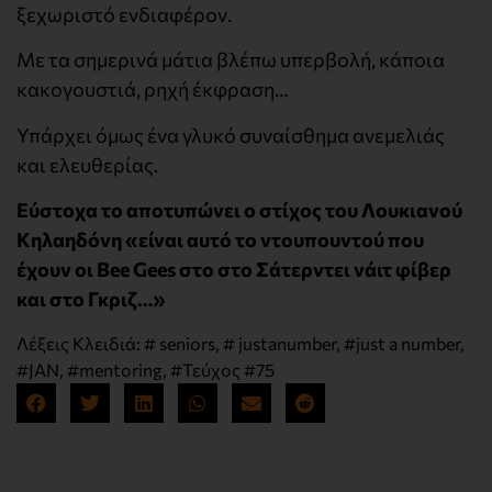
ξεχωριστό ενδιαφέρον.
Με τα σημερινά μάτια βλέπω υπερβολή, κάποια
κακογουστιά, ρηχή έκφραση…
Υπάρχει όμως ένα γλυκό συναίσθημα ανεμελιάς
και ελευθερίας.
Εύστοχα το αποτυπώνει ο στίχος του Λουκιανού
Κηλαηδόνη «είναι αυτό το ντουπουντού που
έχουν οι Bee Gees στο στο Σάτερντει νάιτ φίβερ
και στο Γκριζ…»
Λέξεις Κλειδιά:
# seniors
,
# justanumber
,
#just a number
,
#JAN
,
#mentoring
,
#Τεύχος #75