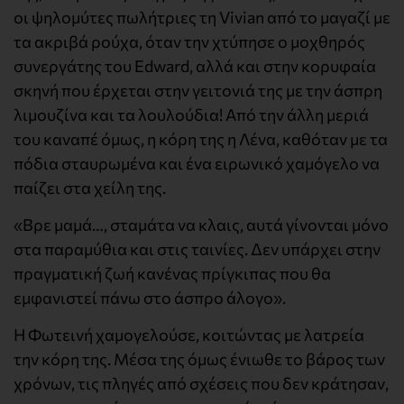
οι ψηλομύτες πωλήτριες τη Vivian από το μαγαζί με
τα ακριβά ρούχα, όταν την χτύπησε ο μοχθηρός
συνεργάτης του Edward, αλλά και στην κορυφαία
σκηνή που έρχεται στην γειτονιά της με την άσπρη
λιμουζίνα και τα λουλούδια! Από την άλλη μεριά
του καναπέ όμως, η κόρη της η Λένα, καθόταν με τα
πόδια σταυρωμένα και ένα ειρωνικό χαμόγελο να
παίζει στα χείλη της.
«Βρε μαμά…, σταμάτα να κλαις, αυτά γίνονται μόνο
στα παραμύθια και στις ταινίες. Δεν υπάρχει στην
πραγματική ζωή κανένας πρίγκιπας που θα
εμφανιστεί πάνω στο άσπρο άλογο».
Η Φωτεινή χαμογελούσε, κοιτώντας με λατρεία
την κόρη της. Μέσα της όμως ένιωθε το βάρος των
χρόνων, τις πληγές από σχέσεις που δεν κράτησαν,