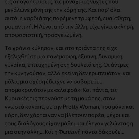
τις απογοητεύσεις, τις μοναχικές νύχτες που
μεγάλωνε μόνη της την κόρη της. Και παρ’ όλα
αυτά, η καρδιά της παρέμενε τρυφερή, ευαίσθητη,
ρομαντική. Η Λένα, από την άλλη, είχε γίνει σκληρή,
αποφασιστική, προσγειωμένη.
Τα χρόνια κύλησαν, και στα τριάντα της είχε
εξελιχθεί σε μια πανέμορφη, έξυπνη, δυναμική,
γυναίκα, επιτυχημένη στη δουλειά της. Οι άντρες
την κυνηγούσαν, αλλά εκείνη δεν ερωτευόταν, και
μόλις μια σχέση έδειχνε να σοβαρεύει,
απομακρυνόταν με «ελαφρά»! Και πάντα, τις
Κυριακές τις περνούσε με τη μαμά της, στον
γνωστό καναπέ, με την Pretty Woman, που μάνα και
κόρη, δεν χόρταιναν να βλέπουν παρέα, μέχρι και
τους διαλόγους είχαν μάθει και έλεγαν γελώντας η
μια στην άλλη… Και η Φωτεινή πάντα δάκρυζε…