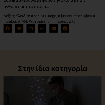
ανθοδέσμη στο στόμα…
Λέξεις Κλειδιά:
# seniors
,
#age
,
# justanumber
,
#just a
number
,
#JAN
,
#ιστορίες jan
,
#Τεύχος #75
Στην ίδια κατηγορία