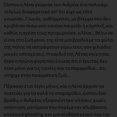
Ώσπου η Λένα γνώρισε τον Ανδρέα, ένα παλικάρι
τελείως διαφορετικό απ’ ότι είχε ως τότε
γνωρίσει. Γλυκός, αυθόρμητος, με βλέμμα που δεν
κρυβόταν πίσω από κανένα παιχνίδι ή κόμπλεξ, και
καθώς η σχέση τους προχωρούσε, «Λένα… θέλω να
είσαι στη ζωή μου», της είπε μια βραδιά με τα φώτα
της πόλης να αστράφτουν γύρω τους σαν χιλιάδες
μικρές υποσχέσεις. Η καρδιά της Λένας σκίρτησε:
ήταν η πρώτη φορά που ένιωσε ότι ο έρωτας δεν
ήταν μόνο για τις ταινίες και τα παραμύθια… ότι
υπήρχε στην πραγματική ζωή…
Πέρασαν έτσι λίγοι μήνες, και η Λένα άρχισε να
πιστεύει για τα καλά το «παραμύθι», ώσπου ένα
βράδυ, ο Ανδρέας εξαφανίστηκε: κλήσεις χωρίς
απάντηση, μηνύματα που παρέμεναν αδιάβαστα,
κανονικό ghosting, και μια αίσθηση κενού που την