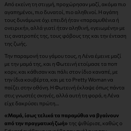
Από εκείνη τη στιγμή, προχώρησαν μαζί, ακόμα πιο
αγαπημένοι, πιο δυνατοί, πιο αληθινοί. Η αγάπη
τους δυνάμωνε όχι επειδή ήταν «παραμυθένια ή
ονειρική», αλλά γιατί ήταν αληθινή, «γειωμένη» με
τις ανατροπές της, τους φόβους της και την ένταση
της ζωής.
Την παραμονή του γάμου τους, η Λένα έμεινε μαζί
με την μαμά της, και η Φωτεινή ετοίμασε τα ποπ
κορν, και κάθισαν και πάλι στον ίδιο καναπέ, με
την ίδια κουβέρτα, και με το Pretty Woman να
παίζει στην οθόνη. Η Φωτεινή έκλαψε όπως πάντα
στις γνωστές σκηνές, αλλά αυτή τη φορά, η Λένα
είχε δακρύσει πρώτη…
«Μαμά, ίσως τελικά τα παραμύθια να βγαίνουν
από την πραγματική ζωή»
της ψιθύρισε, καθώς ο
Edward ανέβαινε με φόβο την σκάλα με την