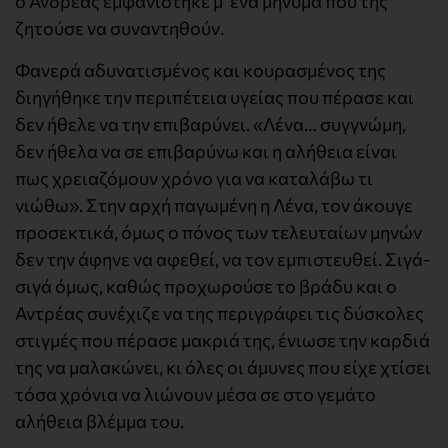
ο Ανδρέας εμφανίστηκε μ’ ένα μήνυμα που της
ζητούσε να συναντηθούν.
Φανερά αδυνατισμένος και κουρασμένος της
διηγήθηκε την περιπέτεια υγείας που πέρασε και
δεν ήθελε να την επιβαρύνει. «Λένα… συγγνώμη,
δεν ήθελα να σε επιβαρύνω και η αλήθεια είναι
πως χρειαζόμουν χρόνο για να καταλάβω τι
νιώθω». Στην αρχή παγωμένη η Λένα, τον άκουγε
προσεκτικά, όμως ο πόνος των τελευταίων μηνών
δεν την άφηνε να αφεθεί, να τον εμπιστευθεί. Σιγά-
σιγά όμως, καθώς προχωρούσε το βράδυ και ο
Αντρέας συνέχιζε να της περιγράφει τις δύσκολες
στιγμές που πέρασε μακριά της, ένιωσε την καρδιά
της να μαλακώνει, κι όλες οι άμυνες που είχε χτίσει
τόσα χρόνια να λιώνουν μέσα σε στο γεμάτο
αλήθεια βλέμμα του.