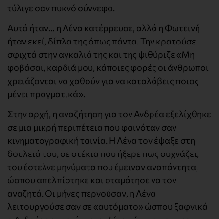
τύλιγε σαν πυκνό σύννεφο.
Αυτό ήταν… η Λένα κατέρρευσε, αλλά η Φωτεινή
ήταν εκεί, δίπλα της όπως πάντα. Την κρατούσε
σφιχτά στην αγκαλιά της και της ψιθύριζε «Μη
φοβάσαι, καρδιά μου, κάποιες φορές οι άνθρωποι
χρειάζονται να χαθούν για να καταλάβεις ποιος
μένει πραγματικά».
Στην αρχή, η αναζήτηση για τον Ανδρέα εξελίχθηκε
σε μια μικρή περιπέτεια που φαινόταν σαν
κινηματογραφική ταινία. Η Λένα τον έψαξε στη
δουλειά του, σε στέκια που ήξερε πως συχνάζει,
του έστελνε μηνύματα που έμειναν αναπάντητα,
ώσπου απελπίστηκε και σταμάτησε να τον
αναζητά. Οι μήνες περνούσαν, η Λένα
λειτουργούσε σαν σε «αυτόματο» ώσπου ξαφνικά