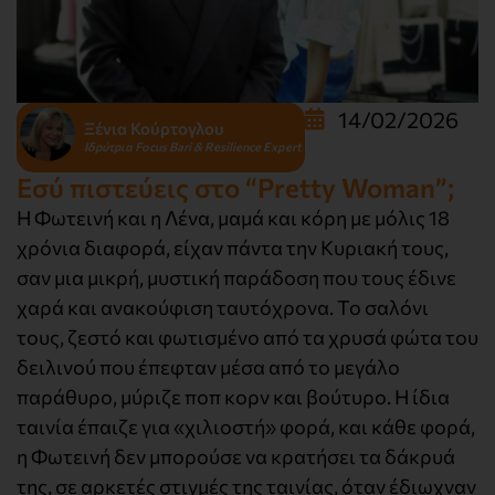
14/02/2026
Ξένια Κούρτογλου
Ιδρύτρια Focus Bari & Resilience Expert
Εσύ πιστεύεις στο “Pretty Woman”;
Η Φωτεινή και η Λένα, μαμά και κόρη με μόλις 18
χρόνια διαφορά, είχαν πάντα την Κυριακή τους,
σαν μια μικρή, μυστική παράδοση που τους έδινε
χαρά και ανακούφιση ταυτόχρονα. Το σαλόνι
τους, ζεστό και φωτισμένο από τα χρυσά φώτα του
δειλινού που έπεφταν μέσα από το μεγάλο
παράθυρο, μύριζε ποπ κορν και βούτυρο. Η ίδια
ταινία έπαιζε για «χιλιοστή» φορά, και κάθε φορά,
η Φωτεινή δεν μπορούσε να κρατήσει τα δάκρυά
της, σε αρκετές στιγμές της ταινίας, όταν έδιωχναν