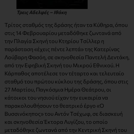
Τρεις Αδελφές – Ιθάκη
Τρίτος σταθμός της δράσης ήταν τα Κύθηρα, όπου
στις 14 Φεβρουαρίου μεταδόθηκε ζωντανά από
την Πλαγία Σκηνή του Κτηρίου Τσίλλερ η
παράσταση «έχεις πέντε λεπτά» της Κατερίνας
Λούβαρη Φασόη, σε σκηνοθεσία Παντελή Δεντάκη,
από την Εφηβική Σκηνή του Μικρού Εθνικού. Η
Κάρπαθος αποτέλεσε τον τέταρτο και τελευταίο
σταθμό του πρώτου κύκλου της δράσης, όπου στις
27 Μαρτίου, Παγκόσμια Ημέρα Θεάτρου, οι
κάτοικοι του νησιού είχαν την ευκαιρία να
παρακολουθήσουν το θεατρικό έργο «Ο
Βυσσινόκηπος» του Αντόν Τσέχωφ, σε διασκευή
και σκηνοθεσία Έκτορα Λυγίζου, το οποίο
μεταδόθηκε ζωντανά από την Κεντρική Σκηνή του