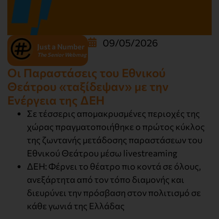
09/05/2026
Just a Number
The Senior Webmag
Οι Παραστάσεις του Εθνικού
Θεάτρου «ταξίδεψαν» με την
Ενέργεια της ΔΕΗ
Σε τέσσερις απομακρυσμένες περιοχές της
χώρας πραγματοποιήθηκε ο πρώτος κύκλος
της ζωντανής μετάδοσης παραστάσεων του
Εθνικού Θεάτρου μέσω livestreaming
ΔΕΗ: Φέρνει το θέατρο πιο κοντά σε όλους,
ανεξάρτητα από τον τόπο διαμονής και
διευρύνει την πρόσβαση στον πολιτισμό σε
κάθε γωνιά της Ελλάδας