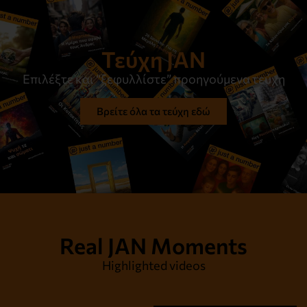
Τεύχη JAN
Επιλέξτε και “ξεφυλλίστε” προηγούμενα τεύχη
Βρείτε όλα τα τεύχη εδώ
Real JAN Moments
Highlighted videos