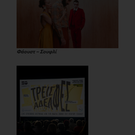
Φάουστ
– Σουφλί