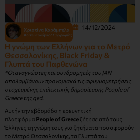
14/12/2024
Χριστίνα Καράμπελα
Κοινωνιολόγος / Συγγραφέας
Η γνώμη των Ελλήνων για το Μετρό
Θεσσαλονίκης, Black Friday &
Γλυπτά του Παρθενώνα
*Οι αναγνώστες και συνδρομητές του JAN
απολαμβάνουν προνομιακά τις σφυγμομετρήσεις
στοχευμένης επιλεκτικής δημοσίευσης People of
Greece της qed.
Αυτήν την εβδομάδα η ερευνητική
πλατφόρμα
People of Greece
ζήτησε από τους
Έλληνες τη γνώμη τους για ζητήματα που αφορούν
το Μετρό Θεσσαλονίκης, τα Γλυπτά του