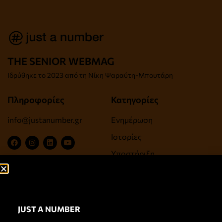
THE SENIOR WEBMAG
Iδρύθηκε το
2023 από τη Νίκη Ψαραύτη-
Μπουτάρη
Πληροφορίες
Κατηγορίες
info@justanumber.gr
Ενημέρωση
Ιστορίες
Υποστήριξη
Ψυχαγωγία, Τέχνες,
Πολιτισμός
Ευεξία, Υγεία, Αντιγήρανση
JUST A NUMBER
Σύνδεσμοι
Newsletter