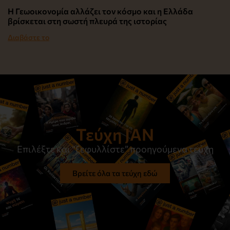
Η Γεωοικονομία αλλάζει τον κόσμο και η Ελλάδα
βρίσκεται στη σωστή πλευρά της ιστορίας
Διαβάστε το
Τεύχη JAN
Επιλέξτε και “ξεφυλλίστε” προηγούμενα τεύχη
Βρείτε όλα τα τεύχη εδώ