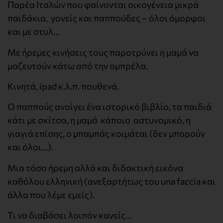
Παρέα Ιταλών που φαίνονται οικογένεια μικρά
παιδάκια, γονείς και παππούδες – όλοι όμορφοι
και με στυλ…
Με ήρεμες κινήσεις τους παροτρύνει η μαμά να
μαζευτούν κάτω από την ομπρέλα.
Κινητά, ipad κ.λ.π. πουθενά.
Ο παππούς ανοίγει ένα ιστορικό βιβλίο, τα παιδιά
κάτι με σκίτσα, η μαμά κάποιο αστυνομικό, η
γιαγιά επίσης, ο μπαμπάς κοιμάται (δεν μπορούν
και όλοι…).
Μια τόσο ήρεμη αλλά και διδακτική εικόνα
καθόλου ελληνική (ανεξαρτήτως του una faccia και
άλλα που λέμε εμείς).
Τι να διαβάσει λοιπόν κανείς…