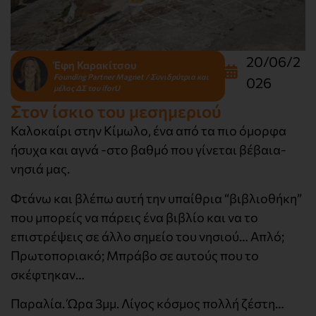
20/06/2
Έφη Καρακίτσου
Founding Partner Magnet / Συνιδρύτρια και
026
μέλος ΔΣ του iforU
Στον ίσκιο του μεσημεριού
Καλοκαίρι στην Κίμωλο, ένα από τα πιο όμορφα
ήσυχα και αγνά -στο βαθμό που γίνεται βέβαια-
νησιά μας.
Φτάνω και βλέπω αυτή την υπαίθρια “βιβλιοθήκη”
που μπορείς να πάρεις ένα βιβλίο και να το
επιστρέψεις σε άλλο σημείο του νησιού… Απλό;
Πρωτοποριακό; Μπράβο σε αυτούς που το
σκέφτηκαν…
Παραλία. Ώρα 3μμ. Λίγος κόσμος πολλή ζέστη…