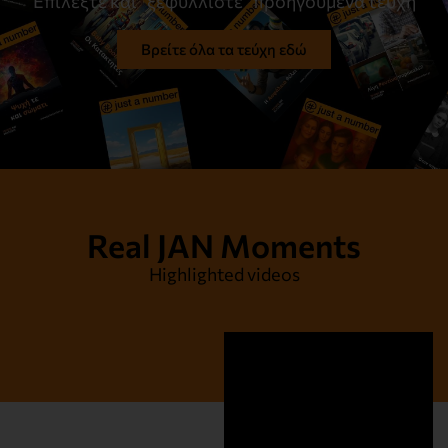
Επιλέξτε και “ξεφυλλίστε” προηγούμενα τεύχη
Βρείτε όλα τα τεύχη εδώ
Η Αλήθεια και μόνο η Αλήθεια
Διαβάστε το
Real JAN Moments
Highlighted videos