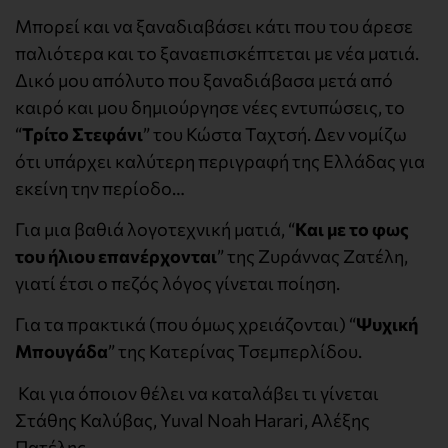
Μπορεί και να ξαναδιαβάσει κάτι που του άρεσε
παλιότερα και το ξαναεπισκέπτεται με νέα ματιά.
Δικό μου απόλυτο που ξαναδιάβασα μετά από
καιρό και μου δημιούργησε νέες εντυπώσεις, το
“
Τρίτο Στεφάνι
” του Κώστα Ταχτσή. Δεν νομίζω
ότι υπάρχει καλύτερη περιγραφή της Ελλάδας για
εκείνη την περίοδο…
Για μια βαθιά λογοτεχνική ματιά, “
Και με το φως
του ήλιου επανέρχονται
” της Ζυράννας Ζατέλη,
γιατί έτσι ο πεζός λόγος γίνεται ποίηση.
Για τα πρακτικά (που όμως χρειάζονται) “
Ψυχική
Μπουγάδα
” της Κατερίνας Τσεμπερλίδου.
Και για όποιον θέλει να καταλάβει τι γίνεται
Στάθης Καλύβας, Yuval Noah Harari, Αλέξης
Πατέλης…