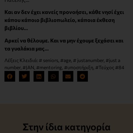
Και αν δεν έχει κανείς προνοήσει, κάθε νησί έχει
κάπου κάποιο βιβλιοπωλείο, κάποια έκθεση
βιβλίου…
Αρκεί να θέλουμε. Και να μην έχουμε ξεχάσει και
τα γυαλάκια μας…
Λέξεις Κλειδιά:
# seniors
,
#age
,
# justanumber
,
#just a
number
,
#JAN
,
#mentoring
,
#υποστήριξη
,
#Τεύχος #84
Στην ίδια κατηγορία