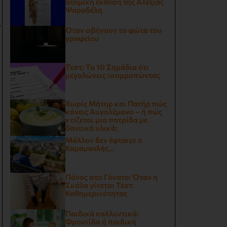
ατομική έκθεση της Αλεξίας
Ψαραδέλη
.
Όταν σβήνουν τα φώτα του
γραφείου
Τεστ: Τα 10 Σημάδια ότι
μεγαλώνεις ισορροπώντας
Χωρίς Μήτηρ και Πατήρ πώς
κάνεις Αυγολέμονο – ή πώς
κτίζεται μια πατρίδα με
δανεικά υλικά;
Μάλλον δεν έφταιγε ο
Καραμανλής…
Πόνος στο Γόνατο: Όταν η
Σκάλα γίνεται Τεστ
Καθημερινότητας
Παιδικά καλλυντικά:
Φροντίδα ή παιδική