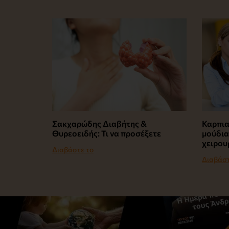
Σακχαρώδης Διαβήτης &
Καρπια
Θυρεοειδής: Τι να προσέξετε
μούδια
χειρου
Διαβάστε το
Διαβάστ