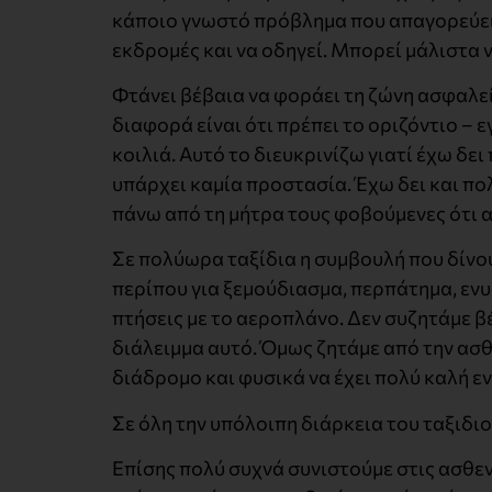
κάποιο γνωστό πρόβλημα που απαγορεύει τ
εκδρομές και να οδηγεί. Μπορεί μάλιστα ν
Φτάνει βέβαια να φοράει τη ζώνη ασφαλεί
διαφορά είναι ότι πρέπει το οριζόντιο – 
κοιλιά. Αυτό το διευκρινίζω γιατί έχω δε
υπάρχει καμία προστασία. Έχω δει και πο
πάνω από τη μήτρα τους φοβούμενες ότι 
Σε πολύωρα ταξίδια η συμβουλή που δίνουμ
περίπου για ξεμούδιασμα, περπάτημα, ενυδ
πτήσεις με το αεροπλάνο. Δεν συζητάμε βέ
διάλειμμα αυτό. Όμως ζητάμε από την ασθ
διάδρομο και φυσικά να έχει πολύ καλή ε
Σε όλη την υπόλοιπη διάρκεια του ταξιδιο
Επίσης πολύ συχνά συνιστούμε στις ασθενε