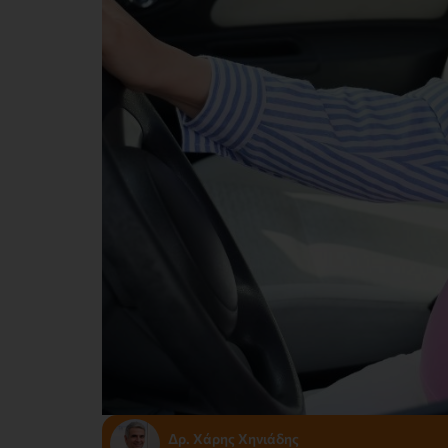
Δρ. Χάρης Χηνιάδης