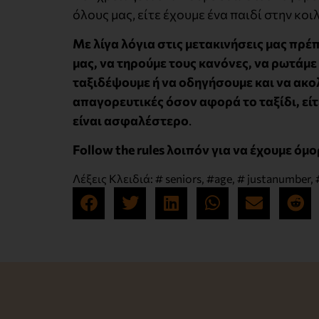
όλους μας, είτε έχουμε ένα παιδί στην κοιλ
Με λίγα λόγια στις μετακινήσεις μας πρέ
μας, να τηρούμε τους κανόνες, να ρωτάμε
ταξιδέψουμε ή να οδηγήσουμε και να ακολ
απαγορευτικές όσον αφορά το ταξίδι, είτ
είναι ασφαλέστερο
.
Follow the rules λοιπόν για να έχουμε όμ
Λέξεις Κλειδιά:
# seniors
,
#age
,
# justanumber
,