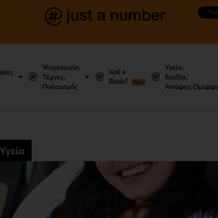
Τεύ
Ψυχαγωγία,
Υγεία,
Just a
ορίες
Τέχνες,
Ευεξία,
Book?
NEO
Πολιτισμός
Απόψεις Ομορφι
Υγεία