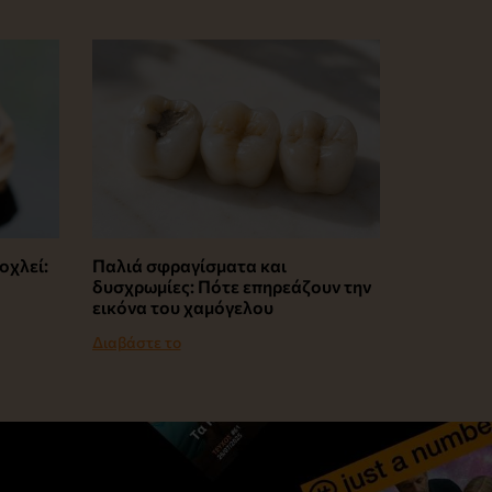
οχλεί:
Παλιά σφραγίσματα και
δυσχρωμίες: Πότε επηρεάζουν την
εικόνα του χαμόγελου
Διαβάστε το