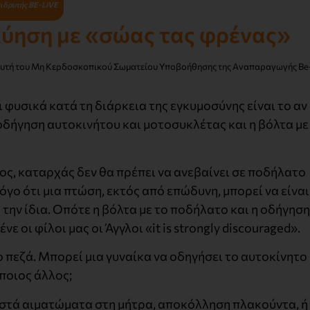
ιδρυτής BE-LIVE
κύηση με «σώας τας φρένας»
ιδρυτή του Μη Κερδοσκοπικού Σωματείου Υποβοήθησης της Αναπαραγωγής Be
ι φυσικά κατά τη διάρκεια της εγκυμοσύνης είναι το αν
 οδήγηση αυτοκινήτου και μοτοσυκλέτας και η βόλτα με
ς, καταρχάς δεν θα πρέπει να ανεβαίνει σε ποδήλατο
γο ότι μια πτώση, εκτός από επώδυνη, μπορεί να είναι
 την ίδια. Οπότε η βόλτα με το ποδήλατο και η οδήγηση
 οι φίλοι μας οι Άγγλοι «it is strongly discouraged».
ο πεζά. Μπορεί μια γυναίκα να οδηγήσει το αυτοκίνητο
άποιος άλλος;
στά αιματώματα στη μήτρα, αποκόλληση πλακούντα, ή