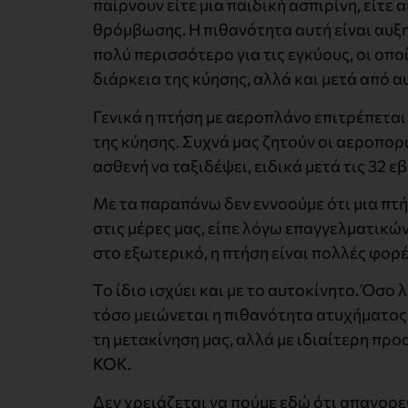
παίρνουν είτε μια παιδική ασπιρίνη, είτε 
θρόμβωσης. Η πιθανότητα αυτή είναι αυξη
πολύ περισσότερο για τις εγκύους, οι οπο
διάρκεια της κύησης, αλλά και μετά από α
Γενικά η πτήση με αεροπλάνο επιτρέπεται
της κύησης. Συχνά μας ζητούν οι αεροπορι
ασθενή να ταξιδέψει, ειδικά μετά τις 32 
Με τα παραπάνω δεν εννοούμε ότι μια πτή
στις μέρες μας, είπε λόγω επαγγελματικώ
στο εξωτερικό, η πτήση είναι πολλές φορ
Το ίδιο ισχύει και με το αυτοκίνητο. Όσ
τόσο μειώνεται η πιθανότητα ατυχήματος.
τη μετακίνηση μας, αλλά με ιδιαίτερη πρ
ΚΟΚ.
Δεν χρειάζεται να πούμε εδώ ότι απαγορεύ