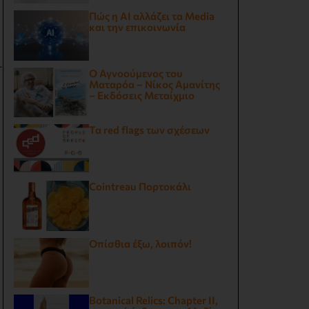
Πώς η AI αλλάζει τα Media
και την επικοινωνία
-
Ο Αγνοούμενος του
Ματαρόα – Νίκος Αμανίτης
– Εκδόσεις Μεταίχμιο
Τα red flags των σχέσεων
Cointreau Πορτοκάλι
Οπίσθια έξω, λοιπόν!
Botanical Relics: Chapter II,