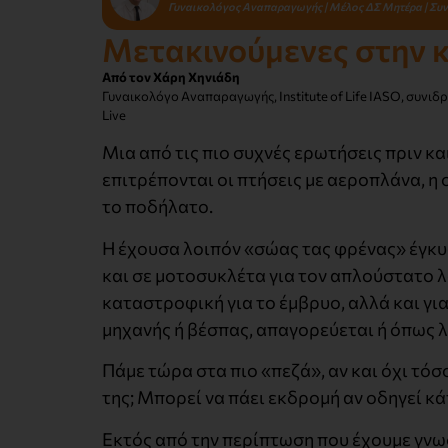
Γυναικολόγος Αναπαραγωγής | Μέλος ΔΣ Μητέρα | Συν
Μετακινούμενες στην 
Από τον Χάρη Χηνιάδη
Γυναικολόγο Αναπαραγωγής, Institute of Life IASO, συν
Live
Μια από τις πιο συχνές ερωτήσεις πριν κα
επιτρέπονται οι πτήσεις με αεροπλάνα, η
το ποδήλατο.
Η έχουσα λοιπόν «σώας τας φρένας» έγκυο
και σε μοτοσυκλέτα για τον απλούστατο λό
καταστροφική για το έμβρυο, αλλά και για
μηχανής ή βέσπας, απαγορεύεται ή όπως λένε
Πάμε τώρα στα πιο «πεζά», αν και όχι τόσ
της; Μπορεί να πάει εκδρομή αν οδηγεί κ
Εκτός από την περίπτωση που έχουμε γνω