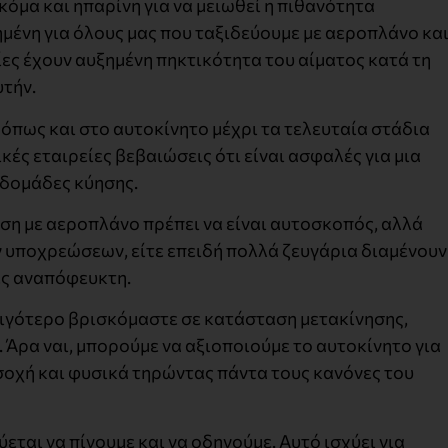
ακόμα και ηπαρίνη για να μειωθεί η πιθανότητα
μένη για όλους μας που ταξιδεύουμε με αεροπλάνο κα
ίες έχουν αυξημένη πηκτικότητα του αίματος κατά τη
υτήν.
 όπως και στο αυτοκίνητο μέχρι τα τελευταία στάδια
κές εταιρείες βεβαιώσεις ότι είναι ασφαλές για μια
εβδομάδες κύησης.
ση με αεροπλάνο πρέπει να είναι αυτοσκοπός, αλλά
ν υποχρεώσεων, είτε επειδή πολλά ζευγάρια διαμένουν
ές αναπόφευκτη.
ο λιγότερο βρισκόμαστε σε κατάσταση μετακίνησης,
 Άρα ναι, μπορούμε να αξιοποιούμε το αυτοκίνητο για
οσοχή και φυσικά τηρώντας πάντα τους κανόνες του
εται να πίνουμε και να οδηγούμε. Αυτό ισχύει για