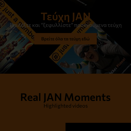
Τεύχη JAN
Επιλέξτε και “ξεφυλλίστε” προηγούμενα τεύχη
Βρείτε όλα τα τεύχη εδώ
Real JAN Moments
Highlighted videos