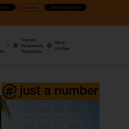
χη Jan
Subscribe
Αρθρογράφοι Jan
Τεχνητή
Mind
Νοημοσύνη,
the Gap
άς
Τεχνολογία