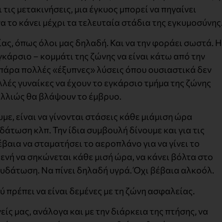
ις μετακινήσεις, μια έγκυος μπορεί να πηγαίνει
α το κάνει μέχρι τα τελευταία στάδια της εγκυμοσύνης
ας, όπως όλοι μας δηλαδή. Και να την φοράει σωστά. Η
εγκάρσιο – κομμάτι της ζώνης να είναι κάτω από την
ι πάρα πολλές «έξυπνες» λύσεις όπου ουσιαστικά δεν
λλές γυναίκες να έχουν το εγκάρσιο τμήμα της ζώνης
αλλιώς θα βλάψουν το έμβρυο.
ε, είναι να γίνονται στάσεις κάθε μιάμιση ώρα
άτωση κλπ. Την ίδια συμβουλή δίνουμε και για τις
βαια να σταματήσει το αεροπλάνο για να γίνει το
ενή να σηκώνεται κάθε μισή ώρα, να κάνει βόλτα στο
νυδάτωση. Να πίνει δηλαδή υγρά. Όχι βέβαια αλκοόλ.
ύ πρέπει να είναι δεμένες με τη ζώνη ασφαλείας.
ίς μας, ανάλογα και με την διάρκεια της πτήσης, να