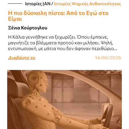
Ιστορίες JΑΝ
/
Ιστορίες Ψυχικής Ανθεκτικότητας
Η πιο δύσκολη πίστα: Από το Εγώ στο
Είμαι
Ξένια Κούρτογλου
Η Κάλια γεννήθηκε να ξεχωρίζει. Όπου έμπαινε,
μαγνήτιζε τα βλέμματα προτού καν μιλήσει. Ψηλή,
εντυπωσιακή, με μάτια που δεν άφηναν περιθώριο
για αμφισβήτηση, βάδιζε στον κόσμο πιστεύοντας
Διαβάστε το
14/06/2025
απόλυτα..