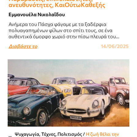
ανευθυνότητες, KαιOύτωKαθεξής
Εμμανουέλα Νικολαΐδου
Ανήμερα του Πάσχα φάγαμε με τα ξαδέρφια
πολυαγαπημένων φίλων στο σπίτι τους, σε ένα
αυθεντικά όμορφο χωριό στην πίσω πλευρά του
Παρνασσού...
Διαβάστε το
14/06/2025
Ψυχαγωγία, Τέχνες, Πολιτισμός
/
Η ζωή θέλει την