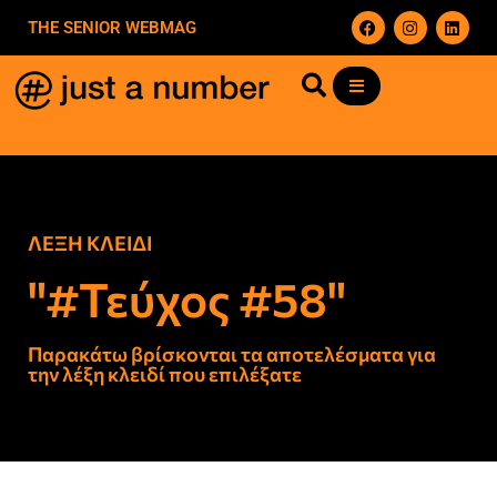
THE SENIOR WEBMAG
ΛΕΞΗ ΚΛΕΙΔΙ
"#Τεύχος #58"
Παρακάτω βρίσκονται τα αποτελέσματα για
την λέξη κλειδί που επιλέξατε