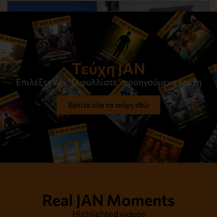
Τεύχη JAN
Επιλέξτε και “ξεφυλλίστε” προηγούμενα τεύχη
Βρείτε όλα τα τεύχη εδώ
Στον ίσκιο του μεσημεριού
Διαβάστε το
Real JAN Moments
Highlighted videos