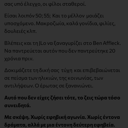
σας υπό έλεγχο, οι φίλοι σταθεροί.
Είσαι λοιπόν 50; 55; Και το μέλλον μοιάζει
υποσχόμενο. Μακροζωία, καλά γονίδια, φιλίες,
δουλειές κλπ.
Βλέπεις και τη JLo να ξαναγυρίζει στο Ben Affleck.
Να παντρεύεται αυτόν που δεν παντρεύτηκε 20
χρόνια πριν.
Δοκιμάζετε τη δική σας τύχη και επιβεβαιώνεται
σε πείσμα των ηλικιών, της κοινωνίας, των
αντιλήψεων. Ο έρωτας σε ξανανιώνει.
Αυτό που δεν είχες ζήσει τότε, το ζεις τώρα τόσο
συνειδητά.
Με σκέψη. Χωρίς εφηβική αγωνία. Χωρίς έντονα
δράματα, αλλά με μια έντονη δεύτερη εφηβεία.