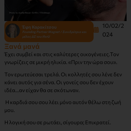
10/02/2
Έφη Καρακίτσου
Founding Partner Magnet / Συνιδρύτρια και
024
μέλος ΔΣ του iforU
Ξανά μανά
Έχει συμβεί και στις καλύτερες οικογένειες.Τον
γνωρίζεις σε μικρή ηλικία. «Πριν την ώρα σου».
Τον ερωτεύεσαι τρελά. Οι κολλητές σου λένε δεν
κάνει αυτός για σένα. Οι γονείς σου δεν έχουν
ιδέα…αν είχαν θα σε σκότωναν.
Η καρδιά σου σου λέει μόνο αυτόν θέλω στη ζωή
μου.
Η λογική σου σε ρωτάει, σίγουρα; Επικρατεί.