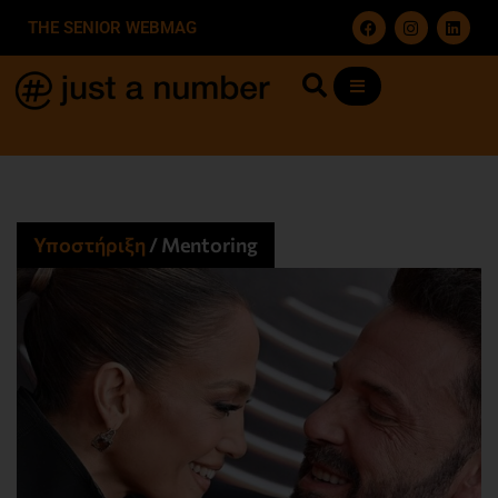
THE SENIOR WEBMAG
Υποστήριξη
/
Mentoring