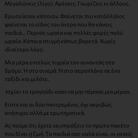
Μεγαλώνεις (λίγο). Αρέσεις. Γνωρίζεις κι άλλους.
Ερωτεύεσαι κάποιον. Φαίνεται πιο κατάλληλος
φαίνεται το είδος του άντρα που θα κάνεις
παιδιά… Περνάς ωραία και πολλές φορές πολύ
ωραία. Κάποια στιγμή κάπως βαρετά. Χωρίς
ιδιαίτερο λόγο.
Μια μέρα εντελώς τυχαία τον συναντάς στο
δρόμο. Ή στο σινεμά. Ή στο αεροπλάνο σε ένα
ταξίδι και μιλάτε.
Ισχύει το τραγούδι «σαν να μην πέρασε μια μέρα».
Είστε και οι δύο παντρεμένοι, όχι ακριβώς
ανήσυχοι αλλά με ερωτηματικά.
Ας πούμε ότι έχετε «εισπράξει» το πρώτο πακέτο
που δίνει η ζωή. Τα παιδιά σας καλά είναι, οι γονείς