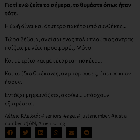
Γιατί ενώ ζείτε το σήμερα, το θυμάστε όπως ήταν
τότε.
H ζωή δίνει και δεύτερο πακέτο υπό συνθήκες…
Τώρα βέβαια, αν είσαι ένας πολύ πλούσιος άντρας
παίζεις με νέες προσφορές. Μόνο.
Και με τρίτα και με τέταρτα+ πακέτα…
Και το ίδιο θα έκανες, αν μπορούσες, όποιος κι αν
ήσουν.
Εντάξει μη φωνάζετε, ακούω… υπάρχουν
εξαιρέσεις.
Λέξεις Κλειδιά:
# seniors
,
#age
,
# justanumber
,
#just a
number
,
#JAN
,
#mentoring