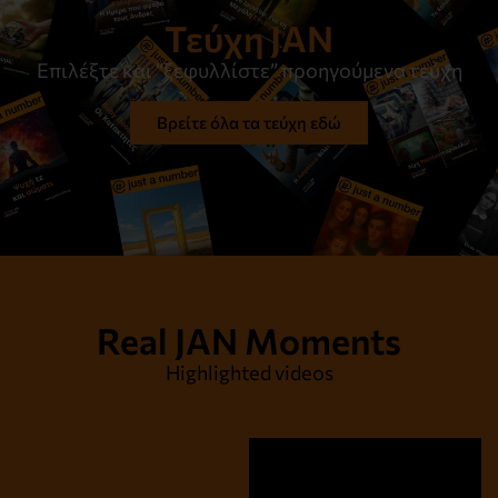
Τεύχη JAN
Επιλέξτε και “ξεφυλλίστε” προηγούμενα τεύχη
Βρείτε όλα τα τεύχη εδώ
Real JAN Moments
Highlighted videos