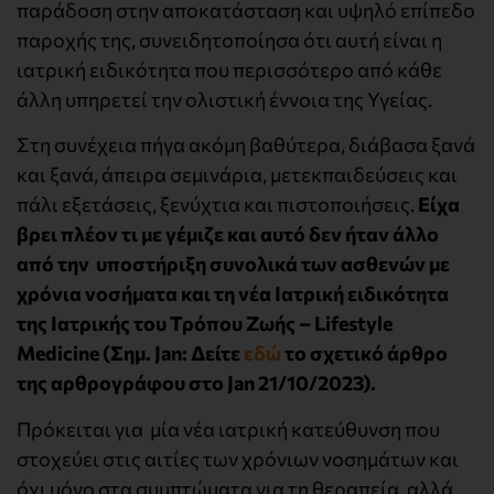
παράδοση στην αποκατάσταση και υψηλό επίπεδο
παροχής της, συνειδητοποίησα ότι αυτή είναι η
ιατρική ειδικότητα που περισσότερο από κάθε
άλλη υπηρετεί την ολιστική έννοια της Υγείας.
Στη συνέχεια πήγα ακόμη βαθύτερα, διάβασα ξανά
και ξανά, άπειρα σεμινάρια, μετεκπαιδεύσεις και
πάλι εξετάσεις, ξενύχτια και πιστοποιήσεις.
Είχα
βρει πλέον τι με γέμιζε και αυτό δεν ήταν άλλο
από την υποστήριξη συνολικά των ασθενών με
χρόνια νοσήματα και τη νέα Ιατρική ειδικότητα
της Ιατρικής του Τρόπου Ζωής – Lifestyle
Medicine (Σημ. Jan: Δείτε
εδώ
το σχετικό άρθρο
της αρθρογράφου στο Jan 21/10/2023).
Πρόκειται για μία νέα ιατρική κατεύθυνση που
στοχεύει στις αιτίες των χρόνιων νοσημάτων και
όχι μόνο στα συμπτώματα για τη θεραπεία, αλλά