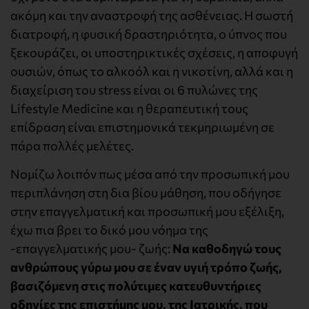
ακόμη και την αναστροφή της ασθένειας. Η σωστή
διατροφή, η φυσική δραστηριότητα, ο ύπνος που
ξεκουράζει, οι υποστηρικτικές σχέσεις, η αποφυγή
ουσιών, όπως το αλκοόλ και η νικοτίνη, αλλά και η
διαχείριση του stress είναι οι 6 πυλώνες της
Lifestyle Medicine και η θεραπευτική τους
επίδραση είναι επιστημονικά τεκμηριωμένη σε
πάρα πολλές μελέτες.
Νομίζω λοιπόν πως μέσα από την προσωπική μου
περιπλάνηση στη δια βίου μάθηση, που οδήγησε
στην επαγγελματική και προσωπική μου εξέλιξη,
έχω πια βρει το δικό μου νόημα της
-επαγγελματικής μου- ζωής:
Να καθοδηγώ τους
ανθρώπους γύρω μου σε έναν υγιή τρόπο ζωής,
βασιζόμενη στις πολύτιμες κατευθυντήριες
οδηγίες της επιστήμης μου, της Ιατρικής, που