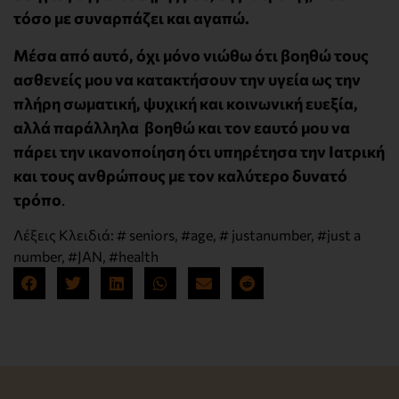
τόσο με συναρπάζει και αγαπώ.
Μέσα από αυτό, όχι μόνο νιώθω ότι βοηθώ τους
ασθενείς μου να κατακτήσουν την υγεία ως την
πλήρη σωματική, ψυχική και κοινωνική ευεξία,
αλλά παράλληλα βοηθώ και τον εαυτό μου να
πάρει την ικανοποίηση ότι υπηρέτησα την Ιατρική
και τους ανθρώπους με τον καλύτερο δυνατό
τρόπο
.
Λέξεις Κλειδιά:
# seniors
,
#age
,
# justanumber
,
#just a
number
,
#JAN
,
#health