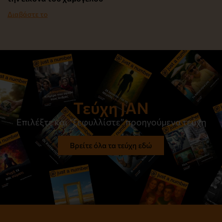
Διαβάστε το
Τεύχη JAN
Επιλέξτε και “ξεφυλλίστε” προηγούμενα τεύχη
Βρείτε όλα τα τεύχη εδώ