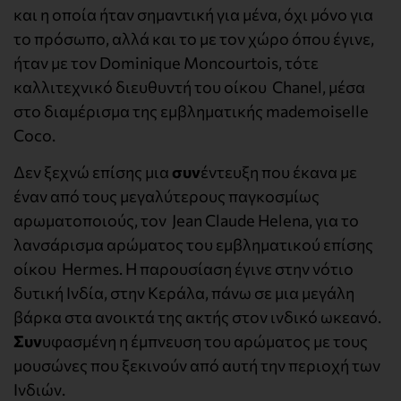
και η οποία ήταν σημαντική για μένα, όχι μόνο για
το πρόσωπο, αλλά και το με τον χώρο όπου έγινε,
ήταν με τον Dominique Moncourtois, τότε
καλλιτεχνικό διευθυντή του οίκου Chanel, μέσα
στο διαμέρισμα της εμβληματικής mademoiselle
Coco.
Δεν ξεχνώ επίσης μια
συν
έντευξη που έκανα με
έναν από τους μεγαλύτερους παγκοσμίως
αρωματοποιούς, τον Jean Claude Helena, για το
λανσάρισμα αρώματος του εμβληματικού επίσης
οίκου Hermes. Η παρουσίαση έγινε στην νότιο
δυτική Ινδία, στην Κεράλα, πάνω σε μια μεγάλη
βάρκα στα ανοικτά της ακτής στον ινδικό ωκεανό.
Συν
υφασμένη η έμπνευση του αρώματος με τους
μουσώνες που ξεκινούν από αυτή την περιοχή των
Ινδιών.