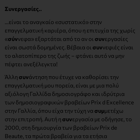
Συνεργασίες..
…είναι το αναγκαίο «συστατικό» στην
επαγγελματική καριέρα, όπου η επιτυχία της χωρίς
«
σύν
νεφα» εξαρτάται από το αν οι
συν
εργασίες
είναι σωστά δομημένες. Βέβαια οι
συν
νεφιές είναι
το αλατοπίπερο της ζωής – φτάνει αυτό να μην
πέφτει ανεξέλεγκτα!
Άλλη
συν
άντηση που έτυχε να καθορίσει την
επαγγελματική μου πορεία, είναι με μια πολύ
αξιόλογη Γαλλίδα δημοσιογράφο και ιδρύτρια
των δημοσιογραφικών βραβείων Prix d Excellence
στην Γαλλία, όπου είχα την τύχη να
συμ
μετέχω
στην επιτροπή. Αυτή η
συν
εργασία με οδήγησε, το
2000, στη δημιουργία των βραβείων Prix de
Beaute, τα πρώτα βραβεία για τα ετήσια