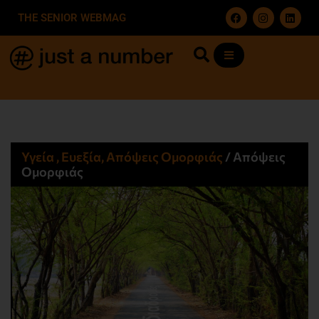
THE SENIOR WEBMAG
Υγεία , Ευεξία, Απόψεις Ομορφιάς​
/
Απόψεις
Ομορφιάς