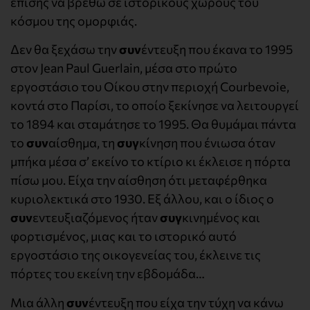
επίσης να βρεθώ σε ιστορικούς χώρους του
κόσμου της ομορφιάς.
Δεν θα ξεχάσω την
συν
έντευξη που έκανα το 1995
στον Jean Paul Guerlain, μέσα στο πρώτο
εργοστάσιο του Οίκου στην περιοχή Courbevoie,
κοντά στο Παρίσι, το οποίο ξεκίνησε να λειτουργεί
το 1894 και σταμάτησε το 1995. Θα θυμάμαι πάντα
το
συν
αίσθημα, τη
συγ
κίνηση που ένιωσα όταν
μπήκα μέσα σ’ εκείνο το κτίριο κι έκλεισε η πόρτα
πίσω μου. Είχα την αίσθηση ότι μεταφέρθηκα
κυριολεκτικά στο 1930. Εξ άλλου, και ο ίδιος ο
συν
εντευξιαζόμενος ήταν
συγ
κινημένος και
φορτισμένος, μιας και το ιστορικό αυτό
εργοστάσιο της οικογενείας του, έκλεινε τις
πόρτες του εκείνη την εβδομάδα…
Μια άλλη
συν
έντευξη που είχα την τύχη να κάνω