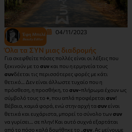
04/11/2023
Έφη Μπελέ
Beauty Editor
Όλα τα ΣΥΝ μιας διαδρομής
Για σκεφθείτε πόσες πολλές είναι οι λέξεις που
ξεκινούν με το
συν
και που η ερμηνεία τους
συν
δέεται τις περισσότερες φορές με κάτι
θετικό… Δεν είναι άλλωστε τυχαίο που η
πρόσθεση, η προσθήκη, το
συν-
πλήρωμα έχουν ως
σύμβολό τους το
+
, που απλά προφέρεται
συν
!
Βέβαια, καμιά φορά, ενώ στην αρχή τα
συν
είναι
θετικά και ευχάριστα, μπορεί το σύνολο των
συν
να γυρίσει… σε πλην! Και αυτό συχνά εξαρτάται
από το πόσο καλά δομήθηκε το ..
συν
. Ας μείνουμε