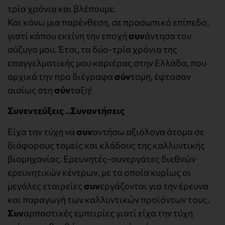
τρία χρόνια και βλέπουμε.
Και κάνω μια παρένθεση, σε προσωπικό επίπεδο,
γιατί κάπου εκείνη την εποχή
συν
άντησα τον
σύζυγο μου. Έτσι, τα δύο-τρία χρόνια της
επαγγελματικής μου καριέρας στην Ελλάδα, που
αρχικά την προ διέγραφα
σύν
τομη, έφτασαν
αισίως στη
σύν
ταξη!
Συνεντεύξεις ..Συναντήσεις
Είχα την τύχη να
συν
αντήσω αξιόλογα άτομα σε
διάφορους τομείς και κλάδους της καλλυντικής
βιομηχανίας. Ερευνητές-συνεργάτες διεθνών
ερευνητικών κέντρων, με τα οποία κυρίως οι
μεγάλες εταιρείες
συν
εργάζονται για την έρευνα
και παραγωγή των καλλυντικών προϊόντων τους.
Συν
αρπαστικές εμπειρίες γιατί είχα την τύχη