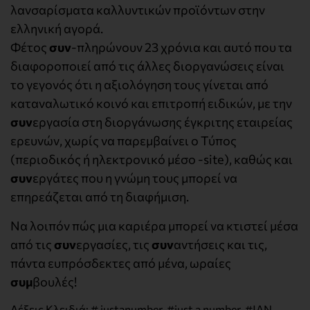
λανσαρίσματα καλλυντικών προϊόντων στην
ελληνική αγορά.
Φέτος
συν
-πληρώνουν 23 χρόνια και αυτό που τα
διαφοροποιεί από τις άλλες διοργανώσεις είναι
το γεγονός ότι η αξιολόγηση τους γίνεται από
καταναλωτικό κοινό και επιτροπή ειδικών, με την
συν
εργασία στη διοργάνωσης έγκριτης εταιρείας
ερευνών, χωρίς να παρεμβαίνει ο Τύπος
(περιοδικός ή ηλεκτρονικό μέσο -site), καθώς και
συν
εργάτες που η γνώμη τους μπορεί να
επηρεάζεται από τη διαφήμιση.
Να λοιπόν πώς μια καριέρα μπορεί να κτιστεί μέσα
από τις
συν
εργασίες, τις
συν
αντήσεις και τις,
πάντα ευπρόσδεκτες από μένα, ωραίες
συμ
βουλές!
Λέξεις Κλειδιά:
# justanumber
,
#just a number
,
#JAN
,