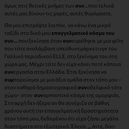
όμως στις θετικές μνήμες των
συν
…που τελικά
αυτές μας δίνουν τις χαρές, αυτές θυμόμαστε.
Θα μου επιτρέψτε λοιπόν, να κάνω ένα μικρό
ταξίδι στο δικό μου
επαγγελματικό
κόσμο του
συν…
που ξεκίνησε όταν
συν
ευρέθηκα με μια φίλη
που τότε αναλάμβανε υπεύθυνη μάρκετινγκ του
Γαλλικό περιοδικού ELLE, στο ξεκίνημα του στη
χώρα μας. Μέχρι τότε δεν είχα κάνει ποτέ κάποια
συν
εργασία στην Ελλάδα. Έτσι ξεκίνησα να
συμ
πορεύομαι με μια άξια ομάδα στον τόπο μου –
στον καθαρά δημοσιογραφικό
συν
αδελφικό τότε
χώρο- στον
συν
αρπαστικό κόσμο της ομορφιάς.
Στη αρχή δεν ήξερα αν θα συνέχιζα σε βάθος
χρόνου αυτή την επαγγελματική δραστηριότητα
στον τόπο μου, δεδομένου ότι είχα ζήσει μεγάλα
διαστήματα στο εξωτερικό. Έλεγα, ,,, άντε, δύο-