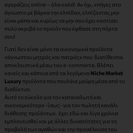
αγοράζεις online – όλα καλά! Αν όχι, «πήγες στο
άγνωστο με βάρκα την ελπίδα», ελπίζοντας μην
είναι μάπα και κυρίως να μην σου έχει κοστίσει
πολύ ακριβά το προϊόν που έφθασε στη πόρτα
σου!
Γιατί δεν είναι μόνο τα οικονομικά προϊόντα
«άγνωστου μητρός και πατρός» που διατίθενται
αποκλειστικά μέσω του e-commerce. Βλέπει
κανείς και κάποια από τα λεγόμενα
Niche Market
Luxury
προϊόντα που πουλάνε μούρη μέσα από το
διαδίκτυο.
Αυτό το εύκολο για τον καταναλωτή και
οικονομικότερο -ίσως- για τον πωλητή κανάλι
διάθεσης προϊόντων, έχει εδώ και λίγα χρόνια
εμπλουτισθεί και με άλλες δυνατότητες για τη
προβολή των αγαθών και την προσέλκυση του