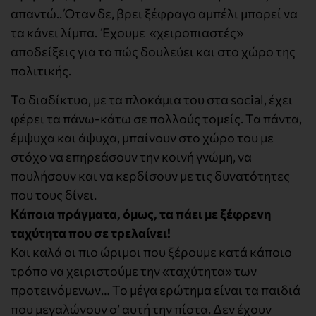
απαντώ.. Όταν δε, βρει ξέφραγο αμπέλι μπορεί να
τα κάνει λίμπα. Έχουμε «χειροπιαστές»
αποδείξεις για το πώς δουλεύει και στο χώρο της
πολιτικής.
Το διαδίκτυο, με τα πλοκάμια του στα social, έχει
φέρει τα πάνω-κάτω σε πολλούς τομείς. Τα πάντα,
έμψυχα και άψυχα, μπαίνουν στο χώρο του με
στόχο να επηρεάσουν την κοινή γνώμη, να
πουλήσουν και να κερδίσουν με τις δυνατότητες
που τους δίνει.
Κάποια πράγματα, όμως, τα πάει με ξέφρενη
ταχύτητα που σε τρελαίνει!
Και καλά οι πιο ώριμοι που ξέρουμε κατά κάποιο
τρόπο να χειριστούμε την «ταχύτητα» των
προτεινόμενων… Το μέγα ερώτημα είναι τα παιδιά
που μεγαλώνουν σ’ αυτή την πίστα. Δεν έχουν