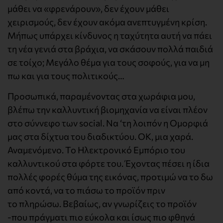
μάθει να «φρενάρουν», δεν έχουν μάθει
χειρισμούς, δεν έχουν ακόμα ανεπτυγμένη κρίση.
Μήπως υπάρχει κίνδυνος η ταχύτητα αυτή να πάει
τη νέα γενιά στα βράχια, να σκάσουν πολλά παιδιά
σε τοίχο; Μεγάλο θέμα για τους σοφούς, για να μη
πω και για τους πολιτικούς…
Προσωπικά, παραμένοντας στα χωράφια μου,
βλέπω την καλλυντική βιομηχανία να είναι πλέον
στο σύννεφο των social. Να ‘τη λοιπόν η Ομορφιά
μας στα δίχτυα του διαδικτύου. ΟΚ, μια χαρά.
Αναμενόμενο. Το Ηλεκτρονικό Εμπόριο του
καλλυντικού στα φόρτε του. Έχοντας πέσει η ίδια
πολλές φορές θύμα της εικόνας, προτιμώ να το δω
από κοντά, να το πιάσω το προϊόν πριν
το πληρώσω. Βεβαίως, αν γνωρίζεις το προϊόν
-που πράγματι πιο εύκολα και ίσως πιο φθηνά