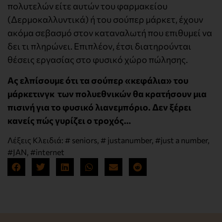
πολυτελών είτε αυτών του φαρμακείου
(Δερμοκαλλυντικά) ή του σούπερ μάρκετ, έχουν
ακόμα σεβασμό στον καταναλωτή που επιθυμεί να
δει τι πληρώνει. Επιπλέον, έτσι διατηρούνται
θέσεις εργασίας στο φυσικό χώρο πώλησης.
Ας ελπίσουμε ότι τα σούπερ «κεφάλια» του
μάρκετινγκ των πολυεθνικών θα κρατήσουν μια
πισινή για το φυσικό λιανεμπόριο. Δεν ξέρει
κανείς πώς γυρίζει ο τροχός…
Λέξεις Κλειδιά:
# seniors
,
# justanumber
,
#just a number
,
#JAN
,
#internet