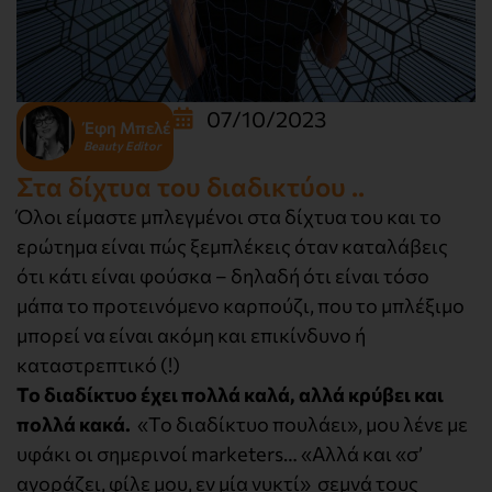
07/10/2023
Έφη Μπελέ
Beauty Editor
Στα δίχτυα του διαδικτύου ..
Όλοι είμαστε μπλεγμένοι στα δίχτυα του και το
ερώτημα είναι πώς ξεμπλέκεις όταν καταλάβεις
ότι κάτι είναι φούσκα – δηλαδή ότι είναι τόσο
μάπα το προτεινόμενο καρπούζι, που το μπλέξιμο
μπορεί να είναι ακόμη και επικίνδυνο ή
καταστρεπτικό (!)
Το διαδίκτυο έχει πολλά καλά, αλλά κρύβει και
πολλά κακά.
«Το διαδίκτυο πουλάει», μου λένε με
υφάκι οι σημερινοί marketers… «Αλλά και «σ’
αγοράζει, φίλε μου, εν μία νυκτί» σεμνά τους