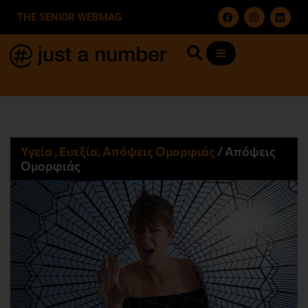
THE SENIOR WEBMAG
Υγεία , Ευεξία, Απόψεις Ομορφιάς​
/
Απόψεις
Ομορφιάς