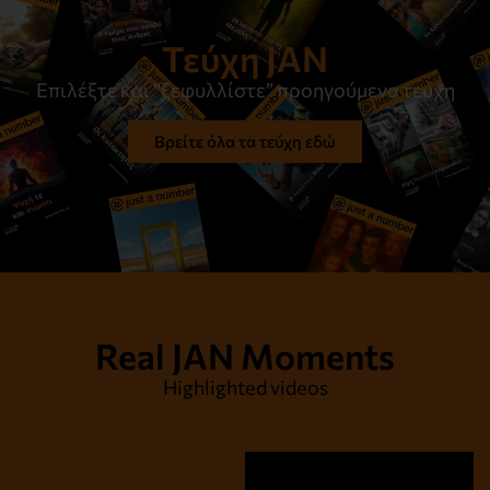
Τεύχη JAN
Επιλέξτε και “ξεφυλλίστε” προηγούμενα τεύχη
Βρείτε όλα τα τεύχη εδώ
Real JAN Moments
Highlighted videos