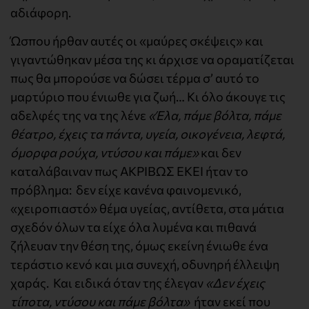
αδιάφορη.
Ώσπου ήρθαν αυτές οι «μαύρες σκέψεις» και
γιγαντώθηκαν μέσα της κι άρχισε να οραματίζεται
πως θα μπορούσε να δώσει τέρμα σ’ αυτό το
μαρτύριο που ένιωθε για ζωή… Κι όλο άκουγε τις
αδελφές της να της λένε
«Έλα, πάμε βόλτα, πάμε
θέατρο, έχεις τα πάντα, υγεία, οικογένεια, λεφτά,
όμορφα ρούχα, ντύσου και πάμε»
και δεν
καταλάβαιναν πως ΑΚΡΙΒΩΣ ΕΚΕΙ ήταν το
πρόβλημα: δεν είχε κανένα φαινομενικό,
«χειροπιαστό» θέμα υγείας, αντίθετα, στα μάτια
σχεδόν όλων τα είχε όλα λυμένα και πιθανά
ζήλευαν την θέση της, όμως εκείνη ένιωθε ένα
τεράστιο κενό και μια συνεχή, οδυνηρή έλλειψη
χαράς. Και ειδικά όταν της έλεγαν
«Δεν έχεις
τίποτα, ντύσου και πάμε βόλτα»
ήταν εκεί που