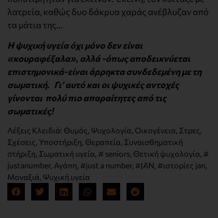
λατρεία, καθώς δυο δάκρυα χαράς ανέβλυζαν από
τα μάτια της…
Η ψυχική υγεία όχι μόνο δεν είναι
«κουραφέξαλα», αλλά -όπως αποδεικνύεται
επιστημονικά-είναι άρρηκτα συνδεδεμένη με τη
σωματική. Γι’ αυτό και οι ψυχικές αντοχές
γίνονται πολύ πιο απαραίτητες από τις
σωματικές!
Λέξεις Κλειδιά:
Θυμός
,
Ψυχολογία
,
Οικογένεια
,
Στρες
,
Σχέσεις
,
Υποστήριξη
,
Θεραπεία
,
Συναισθηματική
στήριξη
,
Σωματική υγεία
,
# seniors
,
Θετική ψυχολογία
,
#
justanumber
,
Αγάπη
,
#just a number
,
#JAN
,
#ιστορίες jan
,
Μοναξιά
,
Ψυχική υγεία