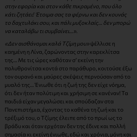
στην εφορία και στον κάθε πικραμένο, που όλο
κάτι ζητάει! Έτοιμα σας τα φέρνω και δεν κουνάς
το δαχτυλάκι σου, και πάλι μυξοκλαίς… δεν μπορώ
να καταλάβω τι συμβαίνει…».
«Δεν αισθάνομαι καλά Τζίμη μου»
ψέλλισε η
καημένη η Λίνα, ζαρώνοντας στην καρεκλίτσα
της… Με τις ώρες καθόταν σ’ εκείνη την
πολυθρονίτσα κοντά στο παράθυρο, κοιτούσε έξω
τον ουρανό και μαύρες σκέψεις περνούσαν από το
μυαλό της… Ένιωθε ότι η ζωή της δεν είχε νόημα,
ότι δεν ήταν πολύτιμη και χρήσιμη σε κανέναν! Τα
παιδιά είχαν μεγαλώσει και σπούδαζαν στα
Πανεπιστήμια, έχοντας το καθένα τη ζωή και το
τρέξιμό του, ο Τζίμης έλειπε από το πρωί ως το
βράδυ και όταν ερχόταν δεν της έδινε και πολλή
σημασία κι εκείνη ένιωθε, εδώ και χρόνια, μόνη και