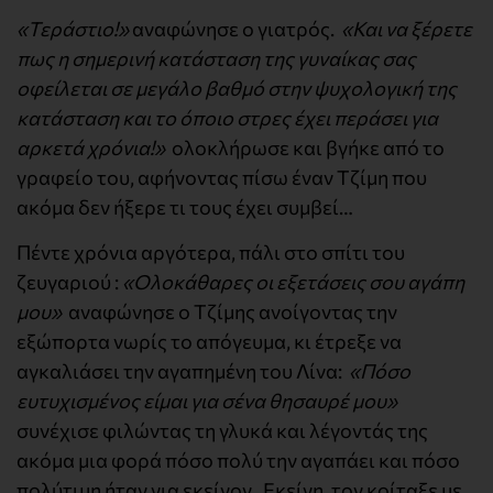
«Τεράστιο!»
αναφώνησε ο γιατρός.
«Και να ξέρετε
πως η σημερινή κατάσταση της γυναίκας σας
οφείλεται σε μεγάλο βαθμό στην ψυχολογική της
κατάσταση και το όποιο στρες έχει περάσει για
αρκετά χρόνια!»
ολοκλήρωσε και βγήκε από το
γραφείο του, αφήνοντας πίσω έναν Τζίμη που
ακόμα δεν ήξερε τι τους έχει συμβεί…
Πέντε χρόνια αργότερα, πάλι στο σπίτι του
ζευγαριού :
«Ολοκάθαρες οι εξετάσεις σου αγάπη
μου»
αναφώνησε ο Τζίμης ανοίγοντας την
εξώπορτα νωρίς το απόγευμα, κι έτρεξε να
αγκαλιάσει την αγαπημένη του Λίνα:
«Πόσο
ευτυχισμένος είμαι για σένα θησαυρέ μου»
συνέχισε φιλώντας τη γλυκά και λέγοντάς της
ακόμα μια φορά πόσο πολύ την αγαπάει και πόσο
πολύτιμη ήταν για εκείνον. Εκείνη, τον κοίταξε με