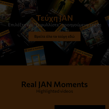
Τεύχη JAN
Επιλέξτε και “ξεφυλλίστε” προηγούμενα τεύχη
Βρείτε όλα τα τεύχη εδώ
Real JAN Moments
Highlighted videos