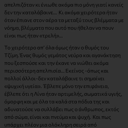
απελπιζόταν κι ένιωθε ακόμα πιο μόνη γιατί κανείς
δεν την καταλάβαινε… Κι ακόμα χειρότερα ήταν
όταν έπιανε στον αέρα τα μεταξύ τους βλέμματα με
νόημα, βλέμματα που αυτό που ήθελαν να πουν
είναι πως ήταν «τρελή»…
Το χειρότερο απ’ όλα όμως ήταν ο θυμός του
Τζίμη. Ένας θυμός γεμάτος νεύρα και αγανάκτηση
που ξεσπούσε και την έκανε να νιώθει ακόμα
περισσότερη απελπισία… Εκείνος -όπως και
πολλοί άλλοι-δεν καταλάβαινε τι σημαίνει
«ψυχική υγεία». Έβλεπε μόνο την επιφάνεια,
έβλεπε ότι η Λίνα ήταν αρτιμελής, σωματικά υγιής,
όμορφη και με όλα τα καλά στα πόδια της και
αδυνατούσε να συλλάβει πως ο άνθρωπος, εκτός
από σώμα, είναι και πνεύμα και ψυχή. Και πως
υπάρχει πλέον μια ολόκληρη σειρά από