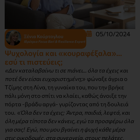
05/10/2024
Ξένια Κούρτογλου
Ιδρύτρια Focus Bari & Resilience Expert
Ψυχολογία και «κουραφέξαλα»…
εσύ τι πιστεύεις;
«Δεν καταλαβαίνω τι σε πιάνει… όλα τα έχεις και
ποτέ δεν είσαι ευχαριστημένη;»
φώναξε άγρια ο
Τζίμης στη Λίνα, τη γυναίκα του, που την βρήκε
πάλι μόνη στο σπίτι να κλαίει, καθώς άνοιξε την
πόρτα -βράδυ αργά- γυρίζοντας από τη δουλειά
του. «
Όλα δεν τα έχεις; Άντρα, παιδιά, λεφτά, και
όλη μέρα τίποτα δεν κάνεις, εγώ τα προσφέρω όλα
για σας! Εγώ, που μου βγαίνει η ψυχή κάθε μέρα
στις οικοδομές, στα συνεργεία, στους πελάτες,