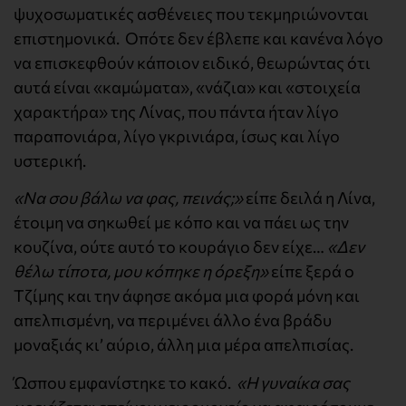
ψυχοσωματικές ασθένειες που τεκμηριώνονται
επιστημονικά. Οπότε δεν έβλεπε και κανένα λόγο
να επισκεφθούν κάποιον ειδικό, θεωρώντας ότι
αυτά είναι «καμώματα», «νάζια» και «στοιχεία
χαρακτήρα» της Λίνας, που πάντα ήταν λίγο
παραπονιάρα, λίγο γκρινιάρα, ίσως και λίγο
υστερική.
«Να σου βάλω να φας, πεινάς;»
είπε δειλά η Λίνα,
έτοιμη να σηκωθεί με κόπο και να πάει ως την
κουζίνα, ούτε αυτό το κουράγιο δεν είχε…
«Δεν
θέλω τίποτα, μου κόπηκε η όρεξη»
είπε ξερά ο
Τζίμης και την άφησε ακόμα μια φορά μόνη και
απελπισμένη, να περιμένει άλλο ένα βράδυ
μοναξιάς κι’ αύριο, άλλη μια μέρα απελπισίας.
Ώσπου εμφανίστηκε το κακό.
«Η γυναίκα σας