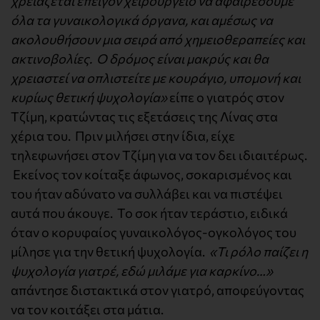
χρειάζεται επείγον χειρουργείο να αφαιρέσουμε
όλα τα γυναικολογικά όργανα, και αμέσως να
ακολουθήσουν μια σειρά από χημειοθεραπείες και
ακτινοβολίες. Ο δρόμος είναι μακρύς και θα
χρειαστεί να οπλιστείτε με κουράγιο, υπομονή και
κυρίως θετική ψυχολογία»
είπε ο γιατρός στον
Τζίμη, κρατώντας τις εξετάσεις της Λίνας στα
χέρια του. Πριν μιλήσει στην ίδια, είχε
τηλεφωνήσει στον Τζίμη για να τον δει ιδιαιτέρως.
Εκείνος τον κοίταξε άφωνος, σοκαρισμένος και
του ήταν αδύνατο να συλλάβει και να πιστέψει
αυτά που άκουγε. Το σοκ ήταν τεράστιο, ειδικά
όταν ο κορυφαίος γυναικολόγος-ογκολόγος του
μίλησε για την θετική ψυχολογία.
«Τι ρόλο παίζει η
ψυχολογία γιατρέ, εδώ μιλάμε για καρκίνο…»
απάντησε διστακτικά στον γιατρό, αποφεύγοντας
να τον κοιτάξει στα μάτια.