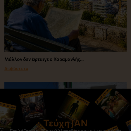
Μάλλον δεν έφταιγε ο Καραμανλής…
Διαβάστε το
Τεύχη JAN
Επιλέξτε και “ξεφυλλίστε” προηγούμενα τεύχη