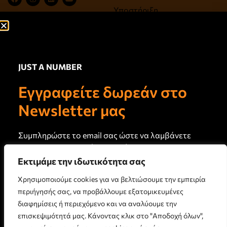
Υποστήριξη
Ψυχαγωγία, Τέχνες,
Πολιτισμός
Ευεξία, Υγεία, Αντιγήρανση
JUST A NUMBER
Σύνδεσμοι
Newsletter
Εγγραφείτε δωρεάν στο
Πρωτογενή άρθρα και
Σχετικά με εμάς
καινούργιο περιεχόμενο στο
Newsletter μας
email σας κάθε 15 ημέρες
Τεύχη Jan
Just a Note
Συμπληρώστε το email σας ώστε να λαμβάνετε
Επικοινωνία
το newsletter μας κάθε 15 ημέρες
Εκτιμάμε την ιδωτικότητα σας
Όροι Χρήσης
Χρησιμοποιούμε cookies για να βελτιώσουμε την εμπειρία
Πολιτική Απορρήτου
περιήγησής σας, να προβάλλουμε εξατομικευμένες
Πολιτική Cookies
διαφημίσεις ή περιεχόμενο και να αναλύουμε την
επισκεψιμότητά μας. Κάνοντας κλικ στο "Αποδοχή όλων",
ΕΓΓΡΑΦΗ