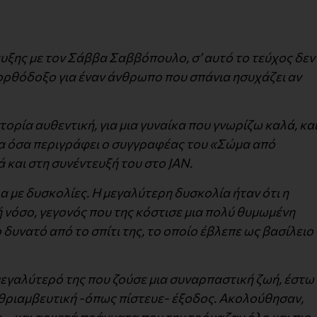
υξης με τον Σάββα Σαββόπουλο, σ’ αυτό το τεύχος δεν
ορθόδοξο για έναν άνθρωπο που σπάνια ησυχάζει αν
τορία αυθεντική, για μια γυναίκα που γνωρίζω καλά, κα
όλα όσα περιγράφει ο συγγραφέας του «Σώμα από
 και στη συνέντευξή του στο JAN.
ια με δυσκολίες. Η μεγαλύτερη δυσκολία ήταν ότι η
 νόσο, γεγονός που της κόστισε μια πολύ θυμωμένη
 δυνατό από το σπίτι της, το οποίο έβλεπε ως βασίλειο
 μεγαλύτερό της που ζούσε μια συναρπαστική ζωή, έστω
α θριαμβευτική -όπως πίστευε- έξοδος. Ακολούθησαν,