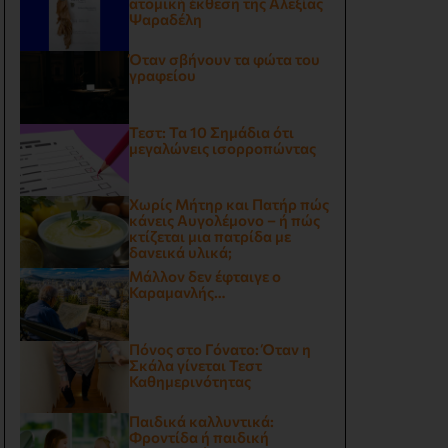
ατομική έκθεση της Αλεξίας
Ψαραδέλη
Όταν σβήνουν τα φώτα του
γραφείου
Τεστ: Τα 10 Σημάδια ότι
μεγαλώνεις ισορροπώντας
Χωρίς Μήτηρ και Πατήρ πώς
κάνεις Αυγολέμονο – ή πώς
κτίζεται μια πατρίδα με
δανεικά υλικά;
Μάλλον δεν έφταιγε ο
Καραμανλής…
Πόνος στο Γόνατο: Όταν η
Σκάλα γίνεται Τεστ
Καθημερινότητας
Παιδικά καλλυντικά:
Φροντίδα ή παιδική