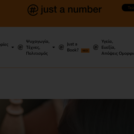
Τεύ
Ψυχαγωγία,
Υγεία,
Just a
ορίες
Τέχνες,
Ευεξία,
Book?
NEO
Πολιτισμός
Απόψεις Ομορφι