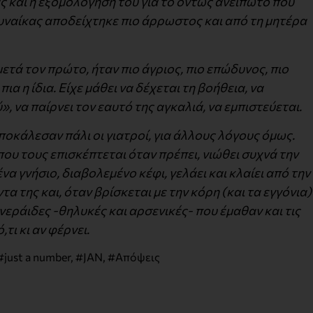
ας και η εξομολόγησή του για το όντως ανείπωτο που
γυναίκας αποδείχτηκε πιο άρρωστος και από τη μητέρα
ετά τον πρώτο, ήταν πιο άγριος, πιο επώδυνος, πιο
ια η ίδια. Είχε μάθει να δέχεται τη βοήθεια, να
, να παίρνει τον εαυτό της αγκαλιά, να εμπιστεύεται.
ποκάλεσαν πάλι οι γιατροί, για άλλους λόγους όμως.
 που τους επισκέπτεται όταν πρέπει, νιώθει συχνά την
α γνήσιο, διαβολεμένο κέφι, γελάει και κλαίει από την
τα της και, όταν βρίσκεται με την κόρη (και τα εγγόνια)
νεράιδες -θηλυκές και αρσενικές- που έμαθαν και τις
τι κι αν φέρνει.
#just a number
,
#JAN
,
#Απόψεις