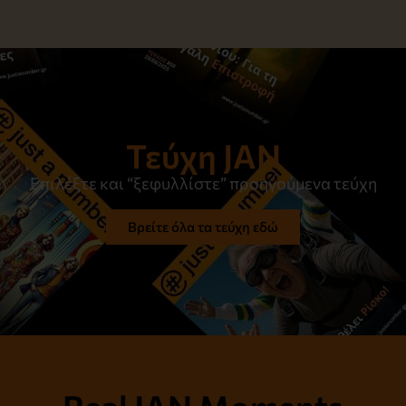
Τεύχη JAN
Επιλέξτε και “ξεφυλλίστε” προηγούμενα τεύχη
Βρείτε όλα τα τεύχη εδώ
Real JAN Moments