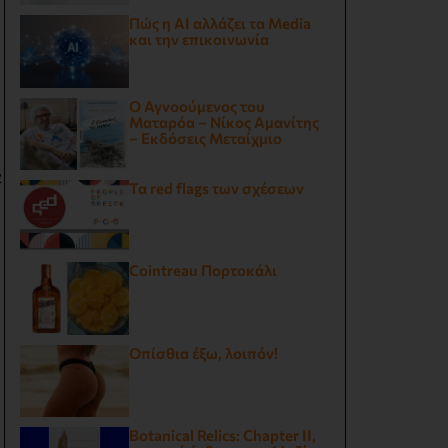
Πώς η AI αλλάζει τα Media
και την επικοινωνία
Ο Αγνοούμενος του
Ματαρόα – Νίκος Αμανίτης
– Εκδόσεις Μεταίχμιο
ι
Τα red flags των σχέσεων
Cointreau Πορτοκάλι
Οπίσθια έξω, λοιπόν!
Botanical Relics: Chapter II,