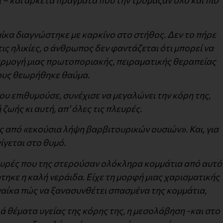
 – και αρκετά πράγματα που την τρόμαζαν όλο και πιο
αίκα διαγνώστηκε με καρκίνο στο στήθος. Δεν το πήρε
τις ηλικίες, ο άνθρωπος δεν φαντάζεται ότι μπορεί να
φαρμογή μιας πρωτοποριακής, πειραματικής θεραπείας
ους θεωρήθηκε θαύμα.
που επιθυμούσε, συνέχισε να μεγαλώνει την κόρη της,
ζωής κι αυτή, απ’ όλες τις πλευρές.
ς από «εκούσια λήψη βαρβιτουρικών ουσιών». Και, για
ίγεται στο θυμό.
σχυρές που της στερούσαν ολόκληρα κομμάτια από αυτό
τηκε η καλή νεράιδα. Είχε τη μορφή μιας χαρισματικής
ναίκα πώς να ξανασυνθέτει σπασμένα της κομμάτια,
ρά θέματα υγείας της κόρης της, η μεσολάβηση -και στο