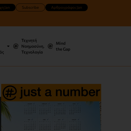
χη Jan
Subscribe
Αρθρογράφοι Jan
Τεχνητή
Mind
Νοημοσύνη,
the Gap
άς
Τεχνολογία