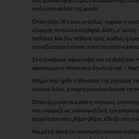
δύο χρόνια αργότερα, ένα μωρό κοριτσάκι
πολύ στο «άλλο της μισό».
Όταν ήταν 26 ετών, εντελώς τυχαία, η γυν
εξαρχής πολύ στα σοβαρά, διότι, σ’ αυτές 
πεθάνει. Και δεν πέθανε τότε, καθώς η ε
στο εξωτερικό έκανε αυτό που από κάποι
Στη συνέχεια, αφού πήρε και το διαζύγιο 
αφοσιωμένη πάντα στη δουλειά της – πηγή 
Μέχρι που ήρθε ο θάνατος της μητέρας τη
κάποιο λόγο, η νεαρή γυναίκα ένιωσε να πν
Όταν άρχισαν οι κρίσεις πανικού, τόσο ι
που γνώριζε ως κανονική ζωή, την επισκέφ
ψυχιάτρου που, βήμα-βήμα, έδειξε στη γυ
Και μετά, έγινε το ανείπωτο: κάποια σοβα