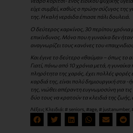
νεαρό κορίτσι- ενός ειδικού ψυχικής υγεί
είχε συμβεί, καθώς ο πρώην σύζυγος της 
της. Η καλή νεράιδα έπιασε πάλι δουλειά.
Ο δεύτερος καρκίνος, 30 περίπου χρόνια μ
επικίνδυνος. Μόνο που η γυναίκα δεν ήταν π
αναγνωρίζει τους κανόνες του «παιχνιδιού»
Και έγινε το δεύτερο «θαύμα» – όπως το α
Γιατί, πάνω από 10 χρόνια μετά, η γυναίκα
πληρότητα της χαράς, έχει πολλές φορές έν
καρδιά της, είναι πολύ δημιουργική στα -ήν
της, νιώθει απέραντη ευγνωμοσύνη για τις 
δύο τους να κρατούν τα κλειδιά της ζωής, ό,
Λέξεις Κλειδιά:
# seniors
,
#age
,
# justanumber
,