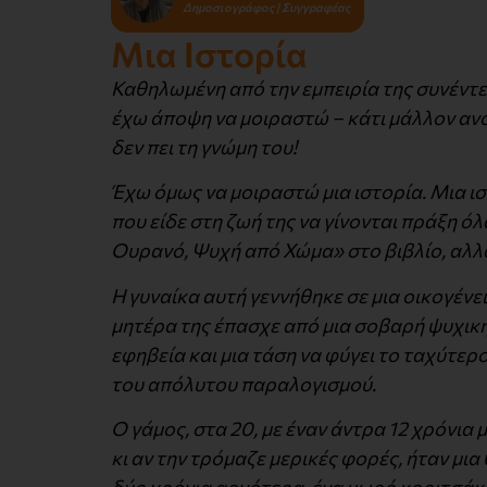
Δημοσιογράφος | Συγγραφέας
Μια Iστορία
Καθηλωμένη από την εμπειρία της συνέντε
έχω άποψη να μοιραστώ – κάτι μάλλον αν
δεν πει τη γνώμη του!
Έχω όμως να μοιραστώ μια ιστορία. Μια ισ
που είδε στη ζωή της να γίνονται πράξη 
Ουρανό, Ψυχή από Χώμα» στο βιβλίο, αλλά
H γυναίκα αυτή γεννήθηκε σε μια οικογένε
μητέρα της έπασχε από μια σοβαρή ψυχική
εφηβεία και μια τάση να φύγει το ταχύτερο
του απόλυτου παραλογισμού.
Ο γάμος, στα 20, με έναν άντρα 12 χρόνια
κι αν την τρόμαζε μερικές φορές, ήταν μι