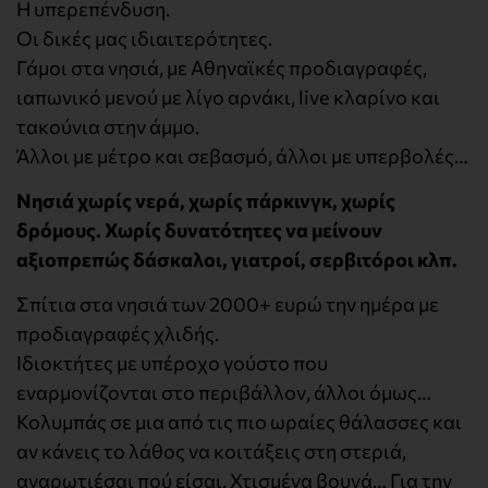
Η υπερεπένδυση.
Οι δικές μας ιδιαιτερότητες.
Γάμοι στα νησιά, με Αθηναϊκές προδιαγραφές,
ιαπωνικό μενού με λίγο αρνάκι, live κλαρίνο και
τακούνια στην άμμο.
Άλλοι με μέτρο και σεβασμό, άλλοι με υπερβολές…
Νησιά χωρίς νερά, χωρίς πάρκινγκ, χωρίς
δρόμους. Χωρίς δυνατότητες να μείνουν
αξιοπρεπώς δάσκαλοι, γιατροί, σερβιτόροι κλπ.
Σπίτια στα νησιά των 2000+ ευρώ την ημέρα με
προδιαγραφές χλιδής.
Ιδιοκτήτες με υπέροχο γούστο που
εναρμονίζονται στο περιβάλλον, άλλοι όμως…
Κολυμπάς σε μια από τις πιο ωραίες θάλασσες και
αν κάνεις το λάθος να κοιτάξεις στη στεριά,
αναρωτιέσαι πού είσαι. Χτισμένα βουνά… Για την