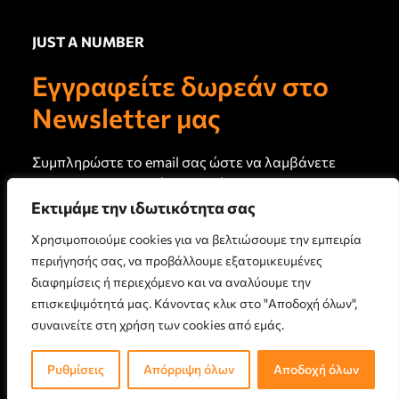
Ευεξία, Υγεία, Αντιγήρανση
JUST A NUMBER
Σύνδεσμοι
Newsletter
Εγγραφείτε δωρεάν στο
Πρωτογενή άρθρα και
Σχετικά με εμάς
καινούργιο περιεχόμενο στο
Newsletter μας
email σας κάθε 15 ημέρες
Τεύχη Jan
Just a Note
Συμπληρώστε το email σας ώστε να λαμβάνετε
Επικοινωνία
το newsletter μας κάθε 15 ημέρες
Εκτιμάμε την ιδωτικότητα σας
Όροι Χρήσης
Χρησιμοποιούμε cookies για να βελτιώσουμε την εμπειρία
Πολιτική Απορρήτου
περιήγησής σας, να προβάλλουμε εξατομικευμένες
Πολιτική Cookies
διαφημίσεις ή περιεχόμενο και να αναλύουμε την
επισκεψιμότητά μας. Κάνοντας κλικ στο "Αποδοχή όλων",
ΕΓΓΡΑΦΗ
συναινείτε στη χρήση των cookies από εμάς.
© 2026 JUSTANUMBER LTD, London, UK. All rights reserved.
Ρυθμίσεις
Απόρριψη όλων
Αποδοχή όλων
Designed & Created by
Onum Group
Άρθρα Τρέχοντος Τεύχους