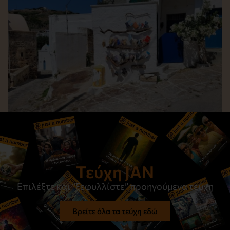
Στον ίσκιο του μεσημεριού
Διαβάστε το
Τεύχη JAN
Επιλέξτε και “ξεφυλλίστε” προηγούμενα τεύχη
Βρείτε όλα τα τεύχη εδώ