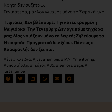
Κρήτη δεν συζητάω.
Γενικότερα, μάλλον γλίτωσε μόνο το Σαρακήνικο.
Τι φταίει; Δεν βλέπουμε; Την κατεστραμμένη
Μαγιόρκα; Την Τενερίφη; Δεν αγαπάμε τη χώρα
μας; Μας νοιάζουν μόνο τα λεφτά; Ζηλεύουμε το
Ντουμπάι; Πραγματικά δεν ξέρω. Πάντως ο
Καραμανλής δεν ζει πια.
Λέξεις Κλειδιά:
#just a number
,
#JAN
,
#mentoring
,
#υποστήριξη
,
#Τεύχος #85
,
# seniors
,
#age
,
#
justanumber