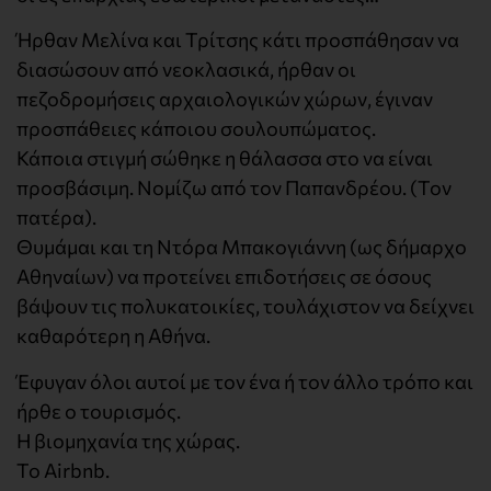
Ήρθαν Μελίνα και Τρίτσης κάτι προσπάθησαν να
διασώσουν από νεοκλασικά, ήρθαν οι
πεζοδρομήσεις αρχαιολογικών χώρων, έγιναν
προσπάθειες κάποιου σουλουπώματος.
Κάποια στιγμή σώθηκε η θάλασσα στο να είναι
προσβάσιμη. Νομίζω από τον Παπανδρέου. (Τον
πατέρα).
Θυμάμαι και τη Ντόρα Μπακογιάννη (ως δήμαρχο
Αθηναίων) να προτείνει επιδοτήσεις σε όσους
βάψουν τις πολυκατοικίες, τουλάχιστον να δείχνει
καθαρότερη η Αθήνα.
Έφυγαν όλοι αυτοί με τον ένα ή τον άλλο τρόπο και
ήρθε ο τουρισμός.
Η βιομηχανία της χώρας.
Το Airbnb.