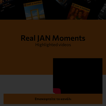
Real JAN Moments
Highlighted videos
Η Αλήθεια και μόνο η Αλήθεια
Διαβάστε το
Επισκεφτείτε το κανάλι