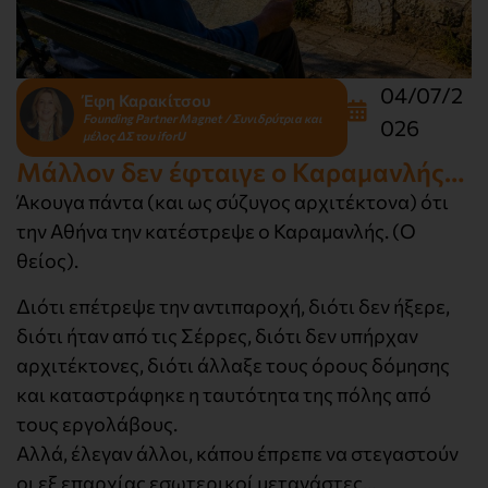
04/07/2
Έφη Καρακίτσου
Founding Partner Magnet / Συνιδρύτρια και
026
μέλος ΔΣ του iforU
Μάλλον δεν έφταιγε ο Καραμανλής…
Άκουγα πάντα (και ως σύζυγος αρχιτέκτονα) ότι
την Αθήνα την κατέστρεψε ο Καραμανλής. (Ο
θείος).
Διότι επέτρεψε την αντιπαροχή, διότι δεν ήξερε,
διότι ήταν από τις Σέρρες, διότι δεν υπήρχαν
αρχιτέκτονες, διότι άλλαξε τους όρους δόμησης
και καταστράφηκε η ταυτότητα της πόλης από
τους εργολάβους.
Αλλά, έλεγαν άλλοι, κάπου έπρεπε να στεγαστούν
οι εξ επαρχίας εσωτερικοί μετανάστες…