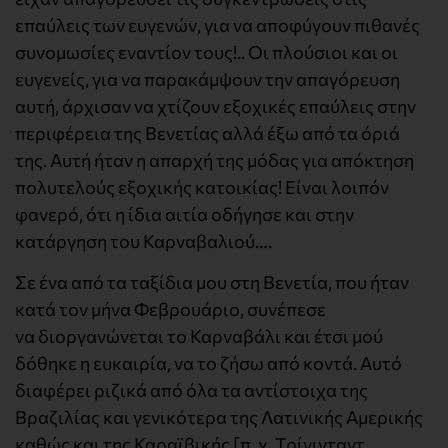
επαύλεις των ευγενών, για να αποφύγουν πιθανές
συνομωσίες εναντίον τους!.. Οι πλούσιοι και οι
ευγενείς, για να παρακάμψουν την απαγόρευση
αυτή, άρχισαν να χτίζουν εξοχικές επαύλεις στην
περιφέρεια της Βενετίας αλλά έξω από τα όριά
της. Αυτή ήταν η απαρχή της μόδας για απόκτηση
πολυτελούς εξοχικής κατοικίας! Είναι λοιπόν
φανερό, ότι η ίδια αιτία οδήγησε και στην
κατάργηση του Καρναβαλιού….
Σε ένα από τα ταξίδια μου στη Βενετία, που ήταν
κατά τον μήνα Φεβρουάριο, συνέπεσε
να διοργανώνεται το Καρναβάλι και έτσι μού
δόθηκε η ευκαιρία, να το ζήσω από κοντά. Αυτό
διαφέρει ριζικά από όλα τα αντίστοιχα της
Βραζιλίας και γενικότερα της Λατινικής Αμερικής
καθώς και της Καραϊβικής [π. χ. Τρίνινταντ,