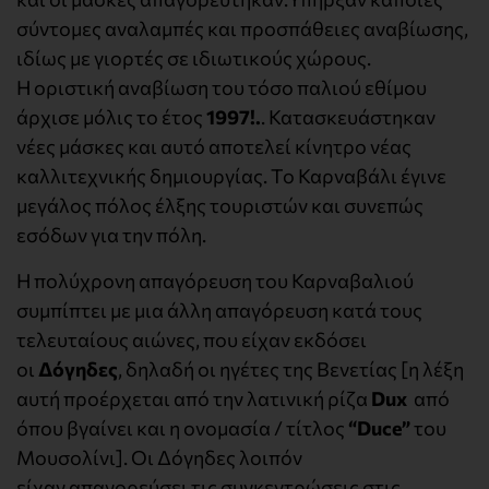
σύντομες αναλαμπές και προσπάθειες αναβίωσης,
ιδίως με γιορτές σε ιδιωτικούς χώρους.
Η οριστική αναβίωση του τόσο παλιού εθίμου
άρχισε μόλις το έτος
1997!.
. Κατασκευάστηκαν
νέες μάσκες και αυτό αποτελεί κίνητρο νέας
καλλιτεχνικής δημιουργίας. Το Καρναβάλι έγινε
μεγάλος πόλος έλξης τουριστών και συνεπώς
εσόδων για την πόλη.
Η πολύχρονη απαγόρευση του Καρναβαλιού
συμπίπτει με μια άλλη απαγόρευση κατά τους
τελευταίους αιώνες, που είχαν εκδόσει
οι
Δόγηδες
, δηλαδή οι ηγέτες της Βενετίας [η λέξη
αυτή προέρχεται από την λατινική ρίζα
Dux
από
όπου βγαίνει και η ονομασία / τίτλος
“
Duce”
του
Μουσολίνι]. Οι Δόγηδες λοιπόν
είχαν απαγορεύσει τις συγκεντρώσεις στις