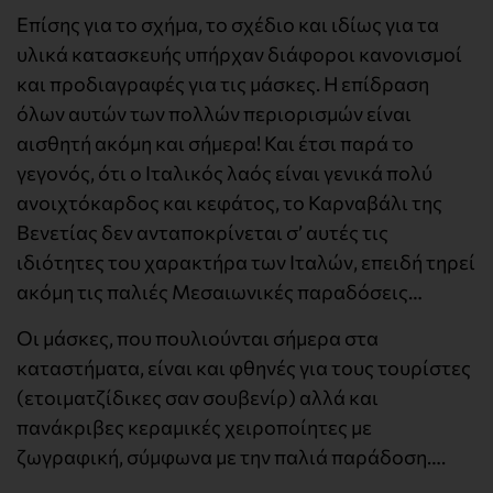
Επίσης για το σχήμα, το σχέδιο και ιδίως για τα
υλικά κατασκευής υπήρχαν διάφοροι κανονισμοί
και προδιαγραφές για τις μάσκες. Η επίδραση
όλων αυτών των πολλών περιορισμών είναι
αισθητή ακόμη και σήμερα! Και έτσι παρά το
γεγονός, ότι ο Ιταλικός λαός είναι γενικά πολύ
ανοιχτόκαρδος και κεφάτος, το Καρναβάλι της
Βενετίας δεν ανταποκρίνεται σ’ αυτές τις
ιδιότητες του χαρακτήρα των Ιταλών, επειδή τηρεί
ακόμη τις παλιές Μεσαιωνικές παραδόσεις…
Οι μάσκες, που πουλιούνται σήμερα στα
καταστήματα, είναι και φθηνές για τους τουρίστες
(ετοιματζίδικες σαν σουβενίρ) αλλά και
πανάκριβες κεραμικές χειροποίητες με
ζωγραφική, σύμφωνα με την παλιά παράδοση….