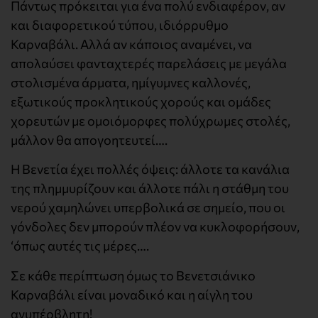
Πάντως πρόκειται για ένα πολύ ενδιαφέρον, αν
και διαφορετικού τύπου, ιδιόρρυθμο
Καρναβάλι. Αλλά αν κάποιος αναμένει, να
απολαύσει φανταχτερές παρελάσεις με μεγάλα
στολισμένα άρματα, ημίγυμνες καλλονές,
εξωτικούς προκλητικούς χορούς και ομάδες
χορευτών με ομοιόμορφες πολύχρωμες στολές,
μάλλον θα απογοητευτεί….
Η Βενετία έχει πολλές όψεις: άλλοτε τα κανάλια
της πλημμυρίζουν και άλλοτε πάλι η στάθμη του
νερού χαμηλώνει υπερβολικά σε σημείο, που οι
γόνδολες δεν μπορούν πλέον να κυκλοφορήσουν,
‘όπως αυτές τις μέρες….
Σε κάθε περίπτωση όμως το Βενετσιάνικο
Καρναβάλι είναι μοναδικό και η αίγλη του
ανυπέρβλητη!