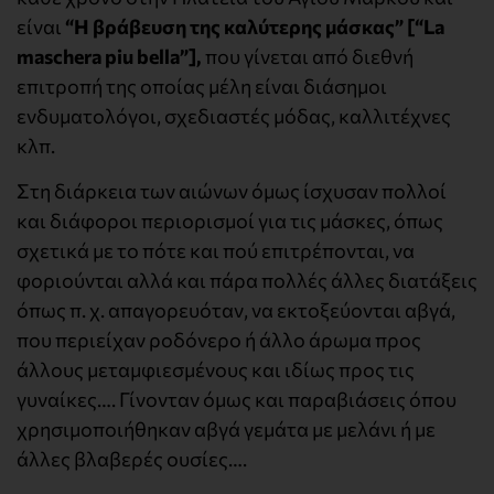
είναι
“Η βράβευση της καλύτερης μάσκας” [“La
maschera piu bella”],
που γίνεται από διεθνή
επιτροπή της οποίας μέλη είναι διάσημοι
ενδυματολόγοι, σχεδιαστές μόδας, καλλιτέχνες
κλπ.
Στη διάρκεια των αιώνων όμως ίσχυσαν πολλοί
και διάφοροι περιορισμοί για τις μάσκες, όπως
σχετικά με το πότε και πού επιτρέπονται, να
φοριούνται αλλά και πάρα πολλές άλλες διατάξεις
όπως π. χ. απαγορευόταν, να εκτοξεύονται αβγά,
που περιείχαν ροδόνερο ή άλλο άρωμα προς
άλλους μεταμφιεσμένους και ιδίως προς τις
γυναίκες…. Γίνονταν όμως και παραβιάσεις όπου
χρησιμοποιήθηκαν αβγά γεμάτα με μελάνι ή με
άλλες βλαβερές ουσίες….