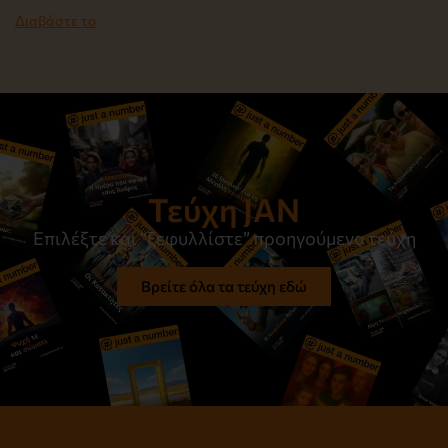
Διαβάστε το
Τεύχη JAN
Επιλέξτε και “ξεφυλλίστε” προηγούμενα τεύχη
Βρείτε όλα τα τεύχη εδώ