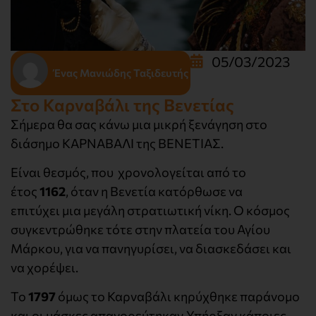
05/03/2023
Ένας Μανιώδης Ταξιδευτής
Στο Καρναβάλι της Βενετίας
Σήμερα θα σας κάνω μια μικρή ξενάγηση στο
διάσημο ΚΑΡΝΑΒΑΛΙ της ΒΕΝΕΤΙΑΣ.
Είναι θεσμός, που χρονολογείται από το
έτος
1162
, όταν η Βενετία κατόρθωσε να
επιτύχει μια μεγάλη στρατιωτική νίκη. Ο κόσμος
συγκεντρώθηκε τότε στην πλατεία του Αγίου
Μάρκου, για να πανηγυρίσει, να διασκεδάσει και
να χορέψει.
Το
1797
όμως το Καρναβάλι κηρύχθηκε παράνομο
και οι μάσκες απαγορεύτηκαν.Υπήρξαν κάποιες