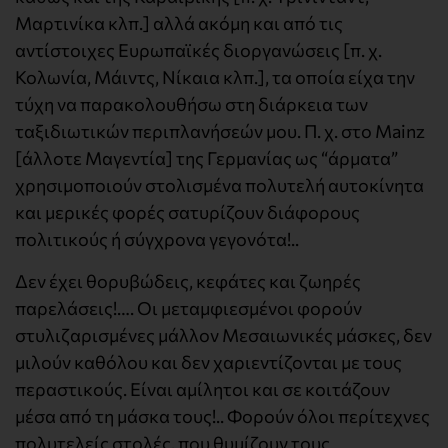
Μαρτινίκα κλπ.] αλλά ακόμη και από τις
αντίστοιχες Ευρωπαϊκές διοργανώσεις [π. χ.
Κολωνία, Μάιντς, Νίκαια κλπ.], τα οποία είχα την
τύχη να παρακολουθήσω στη διάρκεια των
ταξιδιωτικών περιπλανήσεών μου. Π. χ. στο Mainz
[άλλοτε Μαγεντία] της Γερμανίας ως “άρματα”
χρησιμοποιούν στολισμένα πολυτελή αυτοκίνητα
και μερικές φορές σατυρίζουν διάφορους
πολιτικούς ή σύγχρονα γεγονότα!..
Δεν έχει θορυβώδεις, κεφάτες και ζωηρές
παρελάσεις!…. Οι μεταμφιεσμένοι φορούν
στυλιζαρισμένες μάλλον Μεσαιωνικές μάσκες, δεν
μιλούν καθόλου και δεν χαριεντίζονται με τους
περαστικούς. Είναι αμίλητοι και σε κοιτάζουν
μέσα από τη μάσκα τους!.. Φορούν όλοι περίτεχνες
πολυτελείς στολές, που θυμίζουν τους