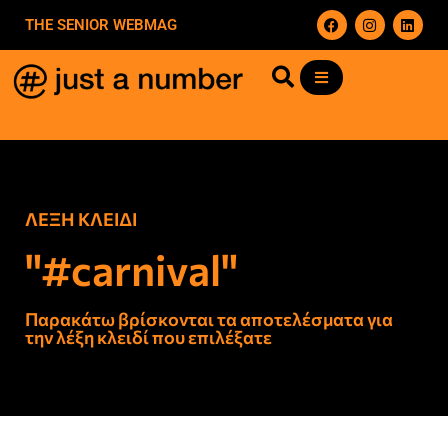
THE SENIOR WEBMAG
ΛΕΞΗ ΚΛΕΙΔΙ
"#carnival"
Παρακάτω βρίσκονται τα αποτελέσματα για
την λέξη κλειδί που επιλέξατε