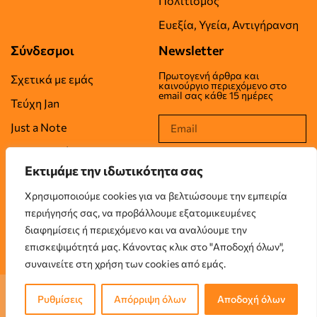
Πολιτισμός
Ευεξία, Υγεία, Αντιγήρανση
Σύνδεσμοι
Newsletter
Πρωτογενή άρθρα και
Σχετικά με εμάς
καινούργιο περιεχόμενο στο
email σας κάθε 15 ημέρες
Τεύχη Jan
Just a Note
Επικοινωνία
Εκτιμάμε την ιδωτικότητα σας
Όροι Χρήσης
Χρησιμοποιούμε cookies για να βελτιώσουμε την εμπειρία
Πολιτική Απορρήτου
περιήγησής σας, να προβάλλουμε εξατομικευμένες
Πολιτική Cookies
διαφημίσεις ή περιεχόμενο και να αναλύουμε την
επισκεψιμότητά μας. Κάνοντας κλικ στο "Αποδοχή όλων",
συναινείτε στη χρήση των cookies από εμάς.
© 2026 JUSTANUMBER LTD, London, UK. All rights reserved.
Ρυθμίσεις
Απόρριψη όλων
Αποδοχή όλων
Designed & Created by
Onum Group