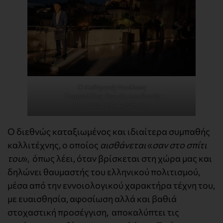
Ο Καθηγητής Νικόλαος
Σταμπολίδης, Γενικός Διευθυντής
Μουσείου της Ακρόπολης
Ο διεθνώς καταξιωμένος και ιδιαίτερα συμπαθής
καλλιτέχνης, ο οποίος
αισθάνεται
«
σαν στο σπίτι
του
», όπως λέει, όταν βρίσκεται στη χώρα μας και
δηλώνει θαυμαστής του ελληνικού πολιτισμού,
μέσα από την εννοιολογικού χαρακτήρα τέχνη του,
με ευαισθησία, αφοσίωση αλλά και βαθιά
στοχαστική προσέγγιση, αποκαλύπτει τις