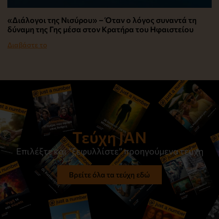
«Διάλογοι της Νισύρου» – Όταν ο λόγος συναντά τη
δύναμη της Γης μέσα στον Κρατήρα του Ηφαιστείου
Διαβάστε το
Τεύχη JAN
Επιλέξτε και “ξεφυλλίστε” προηγούμενα τεύχη
Βρείτε όλα τα τεύχη εδώ