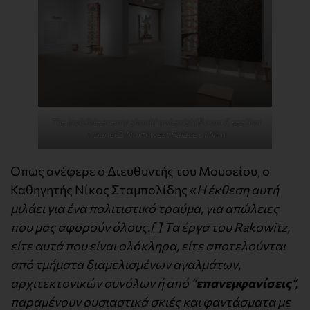
The invisible enemy should not exist (Room F, section
1, panel 2, Northwest Palace of Nim
Οπως ανέφερε ο Διευθυντής του Μουσείου, ο
Καθηγητής Νίκος Σταμπολίδης «
H έκθεση αυτή
μιλάει για ένα πολιτιστικό τραύμα, για απώλειες
που μας αφορούν όλους.[ ] Τα έργα του Rakowitz,
είτε αυτά που είναι ολόκληρα, είτε αποτελούνται
από τμήματα διαμελισμένων αγαλμάτων,
αρχιτεκτονικών συνόλων ή από “
επανεμφανίσεις
“,
παραμένουν ουσιαστικά σκιές και φαντάσματα με