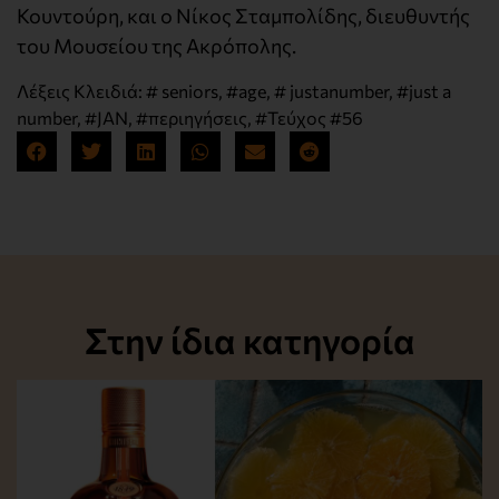
Κουντούρη, και ο Νίκος Σταμπολίδης, διευθυντής
του Μουσείου της Ακρόπολης.
Λέξεις Κλειδιά:
# seniors
,
#age
,
# justanumber
,
#just a
number
,
#JAN
,
#περιηγήσεις
,
#Τεύχος #56
Στην ίδια κατηγορία