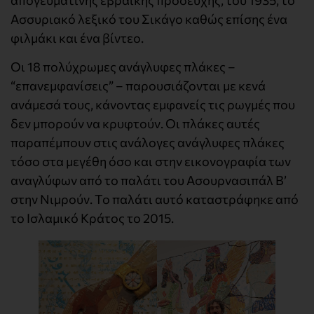
Ασσυριακό λεξικό του Σικάγο καθώς επίσης ένα
φιλμάκι και ένα βίντεο.
Οι 18 πολύχρωμες ανάγλυφες πλάκες –
“επανεμφανίσεις” – παρουσιάζονται με κενά
ανάμεσά τους, κάνοντας εμφανείς τις ρωγμές που
δεν μπορούν να κρυφτούν. Οι πλάκες αυτές
παραπέμπουν στις ανάλογες ανάγλυφες πλάκες
τόσο στα μεγέθη όσο και στην εικονογραφία των
αναγλύφων από το παλάτι του Ασουρνασιπάλ Β’
στην Νιμρούν. Το παλάτι αυτό καταστράφηκε από
το Ισλαμικό Κράτος το 2015.