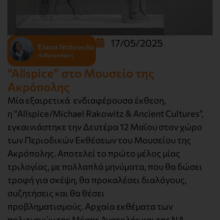
17/05/2025
Έλενα Ντάκουλα
Αρθρογράφος
“Allspice” στο Μουσείο της
Ακρόπολης
Μία εξαιρετικά ενδιαφέρουσα έκθεση,
η “Allspice/Michael Rakowitz & Ancient Cultures”,
εγκαινιάστηκε την Δευτέρα 12 Μαϊου στον χώρο
των Περιοδικών Εκθέσεων του Μουσείου της
Ακρόπολης. Αποτελεί το πρώτο μέλος μίας
τριλογίας, με πολλαπλά μηνύματα, που θα δώσει
τροφή για σκέψη, θα προκαλέσει διαλόγους,
συζητήσεις και θα θέσει
προβληματισμούς. Αρχαία εκθέματα των
πολιτισμών της Μέσης Ανατολής και της ΝΑ