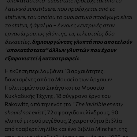
“υποκατάστατο” substitute προέρχεται από το
λατινικό substituere, που προέρχεται από το
statuere, του οποίου το ουσιαστικό παράγωγο είναι
το statua, ή άγαλμα – έννοιες κεντρικές στην
εργασία μου, ως γλύπτης, τις τελευταίες δύο
δεκαετίες,
δημιουργώντας γλυπτά που αποτελούν
“
υποκατάστατα” άλλων γλυπτών που έχουν
εξαφανιστεί ή καταστραφεί
».
Η έκθεση περιλαμβάνει 13 αρχαιότητες,
δανεισμένες από το Μουσείο των Αρχαίων
Πολιτισμών στο Σικάγο και το Μουσείο
Κυκλαδικής Τέχνης, 18 σύγχρονα έργα του
Rakowitz, από την ενότητα “
The invisible enemy
should not exist
“, 72 σφραγιδοκυλίνδρους, 90
γλυπτά μικρού μεγέθους, 2 χειροποίητα βιβλία
από τραβερτίνη λίθο και ένα βιβλίο Minchah, της
απογευματινής εβραϊκής προσευχής, του 1935, το