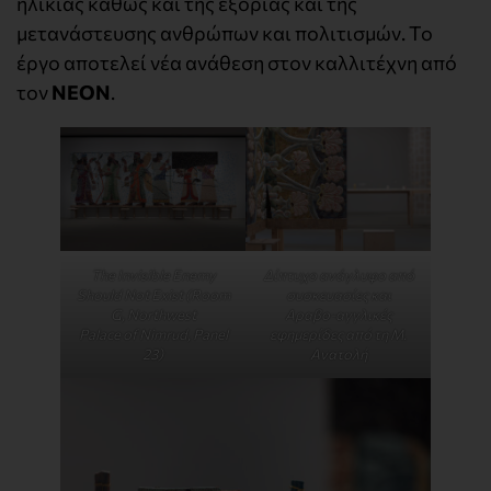
ηλικίας καθώς και της εξορίας και της
μετανάστευσης ανθρώπων και πολιτισμών. Το
έργο αποτελεί νέα ανάθεση στον καλλιτέχνη από
τον
ΝΕΟΝ
.
The Invisible Enemy
Δίπτυχο ανάγλυφο από
Should Not Exist (Room
συσκευασίες και
G, Northwest
Αραβο-αγγλικές
Palace of Nimrud, Panel
εφημερίδες από τη Μ.
23)
Ανατολή