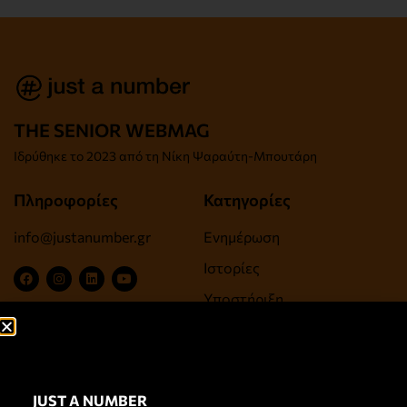
THE SENIOR WEBMAG
Iδρύθηκε το
2023 από τη Νίκη Ψαραύτη-
Μπουτάρη
Πληροφορίες
Κατηγορίες
info@justanumber.gr
Ενημέρωση
Ιστορίες
Υποστήριξη
Ψυχαγωγία, Τέχνες,
Πολιτισμός
Ευεξία, Υγεία, Αντιγήρανση
JUST A NUMBER