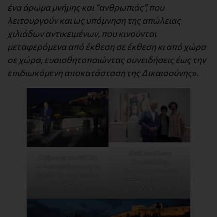
ένα άρωμα μνήμης και “ανθρωπιάς”, που
λειτουργούν και ως υπόμνηση της απώλειας
χιλιάδων αντικειμένων, που κινούνται
μεταφερόμενα από έκθεση σε έκθεση κι από χώρα
σε χώρα, ευαισθητοποιώντας συνειδήσεις έως την
επιδιωκόμενη αποκατάσταση της Δικαιοσύνης
».
Καθ. Νικόλαος
Ο Ιδρυτής του ΝΕΟΝ,
Σταμπολίδης,
Δ. Δασκαλόπουλος, τη
Γενικός Διευθυντής
βραδιά των εγκαινίων
Μουσείου Ακρόπολης.
της έκθεσης
Ελίνα Κουντούρη