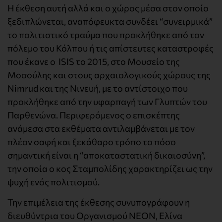
Η έκθεση αυτή αλλά και ο χώρος μέσα στον οποίο
ξεδιπλώνεται, αναπόφευκτα συνδέει “συνειρμικά”
το πολιτιστικό τραύμα που προκλήθηκε από τον
πόλεμο του Κόλπου ή τις απίστευτες καταστροφές
που έκανε ο ΙSIS τo 2015, στο Μουσείο της
Μοσούλης και στους αρχαιολογικούς χώρους της
Nimrud και της Νινευή, με το αντίστοιχο που
προκλήθηκε από την υφαρπαγή των Γλυπτών του
Παρθενώνα. Περιφερόμενος ο επισκέπτης
ανάμεσα στα εκθέματα αντιλαμβάνεται με τον
πλέον σαφή και ξεκάθαρο τρόπο το πόσο
σημαντική είναι η “αποκαταστατική δικαιοσύνη”,
την οποία ο κος Σταμπολίδης χαρακτηρίζει ως την
ψυχή ενός πολιτισμού.
Την επιμέλεια της έκθεσης συνυπογράφουν η
διευθύντρια του Οργανισμού ΝΕΟΝ, Ελίνα