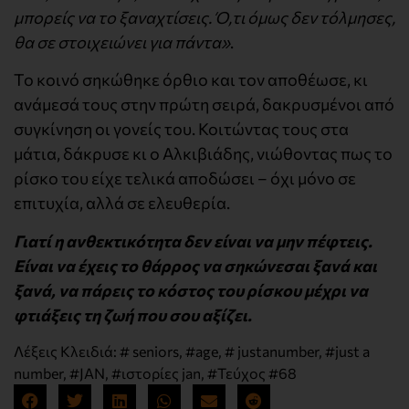
μπορείς να το ξαναχτίσεις. Ό,τι όμως δεν τόλμησες,
θα σε στοιχειώνει για πάντα»
.
Το κοινό σηκώθηκε όρθιο και τον αποθέωσε, κι
ανάμεσά τους στην πρώτη σειρά, δακρυσμένοι από
συγκίνηση οι γονείς του. Κοιτώντας τους στα
μάτια, δάκρυσε κι ο Αλκιβιάδης, νιώθοντας πως το
ρίσκο του είχε τελικά αποδώσει – όχι μόνο σε
επιτυχία, αλλά σε ελευθερία.
Γιατί η ανθεκτικότητα δεν είναι να μην πέφτεις.
Είναι να έχεις το θάρρος να σηκώνεσαι ξανά και
ξανά, να πάρεις το κόστος του ρίσκου μέχρι να
φτιάξεις τη ζωή που σου αξίζει.
Λέξεις Κλειδιά:
# seniors
,
#age
,
# justanumber
,
#just a
number
,
#JAN
,
#ιστορίες jan
,
#Τεύχος #68