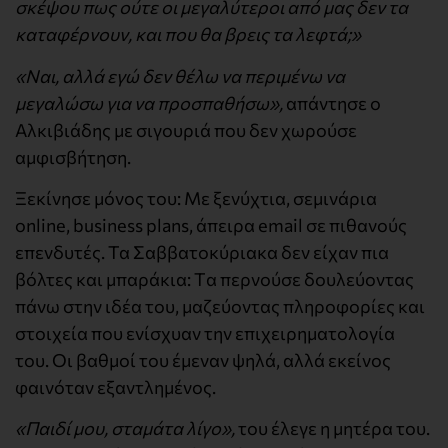
σκέψου πως ούτε οι μεγαλύτεροι από μας δεν τα
καταφέρνουν, και που θα βρεις τα λεφτά;»
«Ναι, αλλά εγώ δεν θέλω να περιμένω να
μεγαλώσω για να προσπαθήσω»,
απάντησε ο
Αλκιβιάδης με σιγουριά που δεν χωρούσε
αμφισβήτηση.
Ξεκίνησε μόνος του: Mε ξενύχτια, σεμινάρια
online, business plans, άπειρα email σε πιθανούς
επενδυτές. Τα Σαββατοκύριακα δεν είχαν πια
βόλτες και μπαράκια: Tα περνούσε δουλεύοντας
πάνω στην ιδέα του, μαζεύοντας πληροφορίες και
στοιχεία που ενίσχυαν την επιχειρηματολογία
του. Οι βαθμοί του έμεναν ψηλά, αλλά εκείνος
φαινόταν εξαντλημένος.
«Παιδί μου, σταμάτα λίγο»,
του έλεγε η μητέρα του.