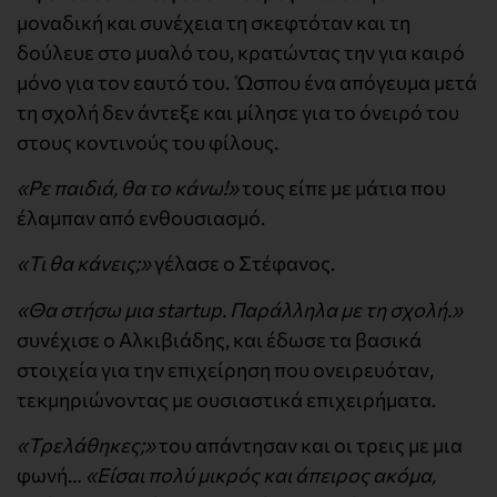
μοναδική και συνέχεια τη σκεφτόταν και τη
δούλευε στο μυαλό του, κρατώντας την για καιρό
μόνο για τον εαυτό του. Ώσπου ένα απόγευμα μετά
τη σχολή δεν άντεξε και μίλησε για το όνειρό του
στους κοντινούς του φίλους.
«Ρε παιδιά, θα το κάνω!»
τους είπε με μάτια που
έλαμπαν από ενθουσιασμό.
«Τι θα κάνεις;»
γέλασε ο Στέφανος.
«Θα στήσω μια startup. Παράλληλα με τη σχολή.»
συνέχισε ο Αλκιβιάδης, και έδωσε τα βασικά
στοιχεία για την επιχείρηση που ονειρευόταν,
τεκμηριώνοντας με ουσιαστικά επιχειρήματα.
«Τρελάθηκες;»
του απάντησαν και οι τρεις με μια
φωνή…
«Είσαι πολύ μικρός και άπειρος ακόμα,