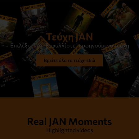
Τεύχη JAN
Επιλέξτε και “ξεφυλλίστε” προηγούμενα τεύχη
Βρείτε όλα τα τεύχη εδώ
Real JAN Moments
Highlighted videos