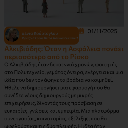
01/11/2025
Ξένια Κούρτογλου
Ιδρύτρια Focus Bari & Resilience Expert
Αλκιβιάδης: Όταν η Ασφάλεια πονάει
περισσότερο από το Ρίσκο
Ο Αλκιβιάδης ήταν δεκαεννιά χρονών, φοιτητής
στο Πολυτεχνείο, γεμάτος όνειρα, ενέργεια και μια
ιδέα που δεν τον άφηνε τα βράδια να κοιμηθεί.
Ήθελε να δημιουργήσει μια εφαρμογή που θα
συνέδεε νέους δημιουργούς με μικρές
επιχειρήσεις, δίνοντάς τους πρόσβαση σε
ευκαιρίες, γνώσεις και εμπειρία. Μια πλατφόρμα
συνεργασίας, καινοτομίας, εξέλιξης, που θα
ωφελούσε και τις δύο πλευρές. Η ιδέα ήταν