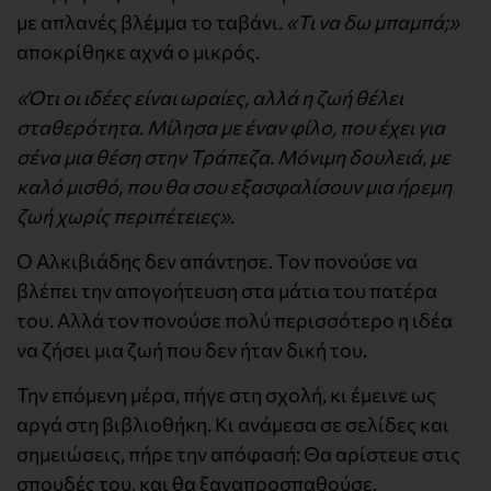
με απλανές βλέμμα το ταβάνι.
«Τι να δω μπαμπά;»
αποκρίθηκε αχνά ο μικρός.
«Ότι οι ιδέες είναι ωραίες, αλλά η ζωή θέλει
σταθερότητα. Μίλησα με έναν φίλο, που έχει για
σένα μια θέση στην Τράπεζα. Μόνιμη δουλειά, με
καλό μισθό, που θα σου εξασφαλίσουν μια ήρεμη
ζωή χωρίς περιπέτειες»
.
Ο Αλκιβιάδης δεν απάντησε. Τον πονούσε να
βλέπει την απογοήτευση στα μάτια του πατέρα
του. Αλλά τον πονούσε πολύ περισσότερο η ιδέα
να ζήσει μια ζωή που δεν ήταν δική του.
Την επόμενη μέρα, πήγε στη σχολή, κι έμεινε ως
αργά στη βιβλιοθήκη. Κι ανάμεσα σε σελίδες και
σημειώσεις, πήρε την απόφασή: Θα αρίστευε στις
σπουδές του, και θα ξαναπροσπαθούσε.