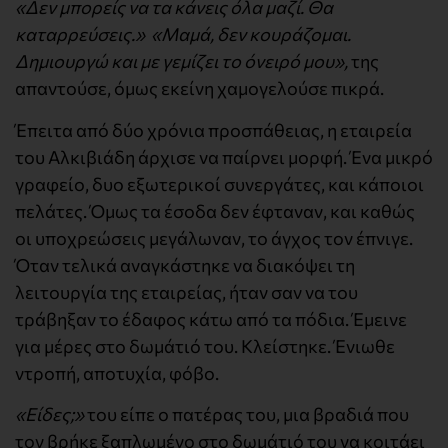
«Δεν μπορείς να τα κάνεις όλα μαζί. Θα
καταρρεύσεις.» «Μαμά, δεν κουράζομαι.
Δημιουργώ και με γεμίζει το όνειρό μου»,
της
απαντούσε, όμως εκείνη χαμογελούσε πικρά.
Έπειτα από δύο χρόνια προσπάθειας, η εταιρεία
του Αλκιβιάδη άρχισε να παίρνει μορφή. Ένα μικρό
γραφείο, δυο εξωτερικοί συνεργάτες, και κάποιοι
πελάτες. Όμως τα έσοδα δεν έφταναν, και καθώς
οι υποχρεώσεις μεγάλωναν, το άγχος τον έπνιγε.
Όταν τελικά αναγκάστηκε να διακόψει τη
λειτουργία της εταιρείας, ήταν σαν να του
τράβηξαν το έδαφος κάτω από τα πόδια. Έμεινε
για μέρες στο δωμάτιό του. Κλείστηκε. Ένιωθε
ντροπή, αποτυχία, φόβο.
«Είδες;»
του είπε ο πατέρας του, μια βραδιά που
τον βρήκε ξαπλωμένο στο δωμάτιό του να κοιτάει