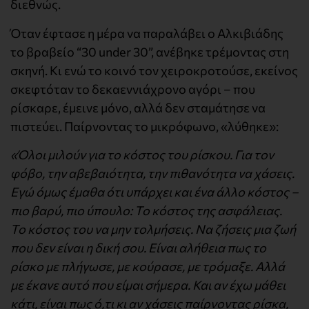
διεθνώς.
Όταν έφτασε η μέρα να παραλάβει ο Αλκιβιάδης
το βραβείο “30 under 30”, ανέβηκε τρέμοντας στη
σκηνή. Κι ενώ το κοινό τον χειροκροτούσε, εκείνος
σκεφτόταν το δεκαεννιάχρονο αγόρι – που
ρίσκαρε, έμεινε μόνο, αλλά δεν σταμάτησε να
πιστεύει. Παίρνοντας το μικρόφωνο, «λύθηκε»:
«Όλοι μιλούν για το κόστος του ρίσκου. Για τον
φόβο, την αβεβαιότητα, την πιθανότητα να χάσεις.
Εγώ όμως έμαθα ότι υπάρχει και ένα άλλο κόστος –
πιο βαρύ, πιο ύπουλο: Το κόστος της ασφάλειας.
Το κόστος του να μην τολμήσεις. Να ζήσεις μια ζωή
που δεν είναι η δική σου. Είναι αλήθεια πως το
ρίσκο με πλήγωσε, με κούρασε, με τρόμαξε. Αλλά
με έκανε αυτό που είμαι σήμερα. Και αν έχω μάθει
κάτι, είναι πως ό,τι κι αν χάσεις παίρνοντας ρίσκα,