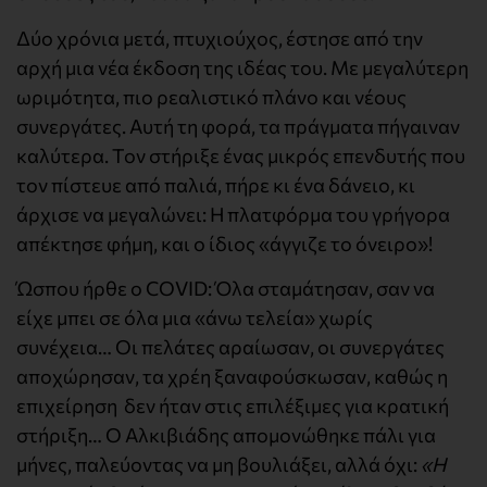
Δύο χρόνια μετά, πτυχιούχος, έστησε από την
αρχή μια νέα έκδοση της ιδέας του. Με μεγαλύτερη
ωριμότητα, πιο ρεαλιστικό πλάνο και νέους
συνεργάτες. Αυτή τη φορά, τα πράγματα πήγαιναν
καλύτερα. Τον στήριξε ένας μικρός επενδυτής που
τον πίστευε από παλιά, πήρε κι ένα δάνειο, κι
άρχισε να μεγαλώνει: Η πλατφόρμα του γρήγορα
απέκτησε φήμη, και ο ίδιος «άγγιζε το όνειρο»!
Ώσπου ήρθε ο COVID: Όλα σταμάτησαν, σαν να
είχε μπει σε όλα μια «άνω τελεία» χωρίς
συνέχεια… Οι πελάτες αραίωσαν, οι συνεργάτες
αποχώρησαν, τα χρέη ξαναφούσκωσαν, καθώς η
επιχείρηση δεν ήταν στις επιλέξιμες για κρατική
στήριξη… Ο Αλκιβιάδης απομονώθηκε πάλι για
μήνες, παλεύοντας να μη βουλιάξει, αλλά όχι:
«Η