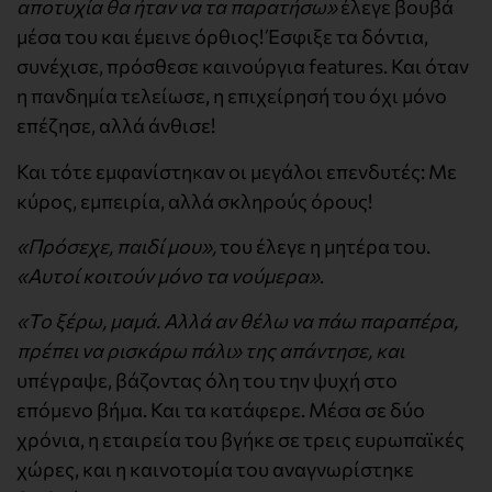
αποτυχία θα ήταν να τα παρατήσω»
έλεγε βουβά
μέσα του και έμεινε όρθιος! Έσφιξε τα δόντια,
συνέχισε, πρόσθεσε καινούργια features. Και όταν
η πανδημία τελείωσε, η επιχείρησή του όχι μόνο
επέζησε, αλλά άνθισε!
Και τότε εμφανίστηκαν οι μεγάλοι επενδυτές: Με
κύρος, εμπειρία, αλλά σκληρούς όρους!
«Πρόσεχε, παιδί μου»,
του έλεγε η μητέρα του.
«Αυτοί κοιτούν μόνο τα νούμερα»
.
«Το ξέρω, μαμά. Αλλά αν θέλω να πάω παραπέρα,
πρέπει να ρισκάρω πάλι» της απάντησε, και
υπέγραψε, βάζοντας όλη του την ψυχή στο
επόμενο βήμα. Και τα κατάφερε. Μέσα σε δύο
χρόνια, η εταιρεία του βγήκε σε τρεις ευρωπαϊκές
χώρες, και η καινοτομία του αναγνωρίστηκε