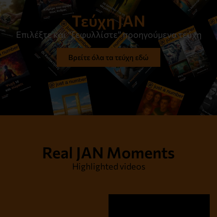
Ας κρατάμε τα καλά. Ή όχι;
Τεύχη JAN
Διαβάστε το
Επιλέξτε και “ξεφυλλίστε” προηγούμενα τεύχη
Βρείτε όλα τα τεύχη εδώ
Real JAN Moments
Highlighted videos