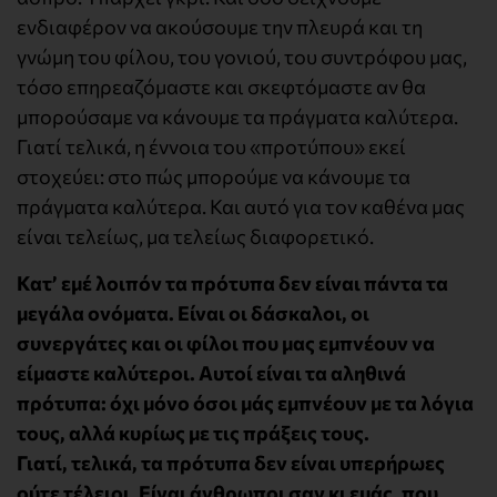
ενδιαφέρον να ακούσουμε την πλευρά και τη
γνώμη του φίλου, του γονιού, του συντρόφου μας,
τόσο επηρεαζόμαστε και σκεφτόμαστε αν θα
μπορούσαμε να κάνουμε τα πράγματα καλύτερα.
Γιατί τελικά, η έννοια του «προτύπου» εκεί
στοχεύει: στο πώς μπορούμε να κάνουμε τα
πράγματα καλύτερα. Και αυτό για τον καθένα μας
είναι τελείως, μα τελείως διαφορετικό.
Κατ’ εμέ λοιπόν τα πρότυπα δεν είναι πάντα τα
μεγάλα ονόματα. Είναι οι δάσκαλοι, οι
συνεργάτες και οι φίλοι που μας εμπνέουν να
είμαστε καλύτεροι. Αυτοί είναι τα αληθινά
πρότυπα: όχι μόνο όσοι μάς εμπνέουν με τα λόγια
τους, αλλά κυρίως με τις πράξεις τους.
Γιατί, τελικά, τα πρότυπα δεν είναι υπερήρωες
ούτε τέλειοι. Είναι άνθρωποι σαν κι εμάς, που