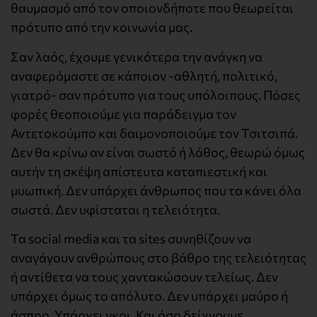
θαυμασμό από τον οποιονδήποτε που θεωρείται
πρότυπο από την κοινωνία μας.
Σαν λαός, έχουμε γενικότερα την ανάγκη να
αναφερόμαστε σε κάποιον -αθλητή, πολιτικό,
γιατρό- σαν πρότυπο για τους υπόλοιπους. Πόσες
φορές θεοποιούμε για παράδειγμα τον
Αντετοκούμπο και δαιμονοποιούμε τον Τσιτσιπά.
Δεν θα κρίνω αν είναι σωστό ή λάθος, θεωρώ όμως
αυτήν τη σκέψη απίστευτα καταπιεστική και
μυωπική. Δεν υπάρχει άνθρωπος που τα κάνει όλα
σωστά. Δεν υφίσταται η τελειότητα.
Τα social media και τα sites συνηθίζουν να
αναγάγουν ανθρώπους στο βάθρο της τελειότητας
ή αντίθετα να τους χαντακώσουν τελείως. Δεν
υπάρχει όμως το απόλυτο. Δεν υπάρχει μαύρο ή
άσπρο. Υπάρχει γκρι. Και όσο δείχνουμε