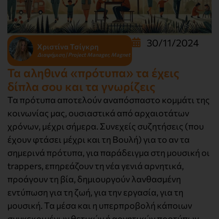
30/11/2024
Χριστίνα Τσίγκρη
Διαφήμιση | Project Manager, Magnet
Τα αληθινά «πρότυπα» τα έχεις
δίπλα σου και τα γνωρίζεις
Τα πρότυπα αποτελούν αναπόσπαστο κομμάτι της
κοινωνίας μας, ουσιαστικά από αρχαιοτάτων
χρόνων, μέχρι σήμερα. Συνεχείς συζητήσεις (που
έχουν φτάσει μέχρι και τη Βουλή) για το αν τα
σημερινά πρότυπα, για παράδειγμα στη μουσική οι
trappers, επηρεάζουν τη νέα γενιά αρνητικά,
προάγουν τη βία, δημιουργούν λανθασμένη
εντύπωση για τη ζωή, για την εργασία, για τη
μουσική. Τα μέσα και η υπερπροβολή κάποιων
συγκεκριμένων θετικών ή αρνητικών προτύπων,