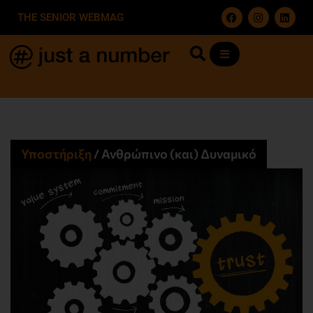
THE SENIOR WEBMAG
Υποστήριξη
/
Ανθρώπινο (και) Δυναμικό