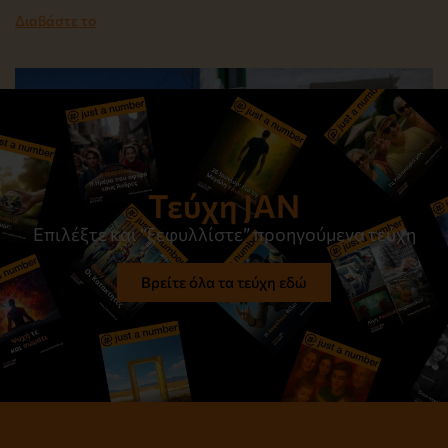
Διαβάστε το
Τεύχη JAN
Επιλέξτε και “ξεφυλλίστε” προηγούμενα τεύχη
Βρείτε όλα τα τεύχη εδώ
Στον ίσκιο του μεσημεριού
Διαβάστε το