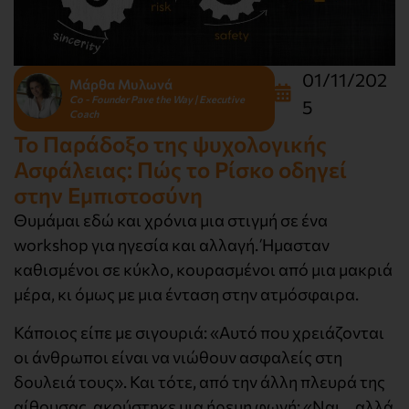
01/11/202
Μάρθα Μυλωνά
Co - Founder Pave the Way | Executive
5
Coach
Το Παράδοξο της ψυχολογικής
Ασφάλειας: Πώς το Ρίσκο οδηγεί
στην Εμπιστοσύνη
Θυμάμαι εδώ και χρόνια μια στιγμή σε ένα
workshop για ηγεσία και αλλαγή. Ήμασταν
καθισμένοι σε κύκλο, κουρασμένοι από μια μακριά
μέρα, κι όμως με μια ένταση στην ατμόσφαιρα.
Κάποιος είπε με σιγουριά: «Αυτό που χρειάζονται
οι άνθρωποι είναι να νιώθουν ασφαλείς στη
δουλειά τους». Και τότε, από την άλλη πλευρά της
αίθουσας, ακούστηκε μια ήρεμη φωνή: «Ναι… αλλά