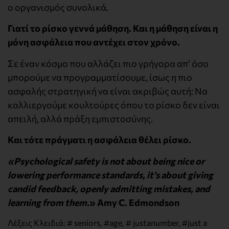
ο οργανισμός συνολικά.
Γιατί το ρίσκο γεννά μάθηση. Και η μάθηση είναι η
μόνη ασφάλεια που αντέχει στον χρόνο.
Σε έναν κόσμο που αλλάζει πιο γρήγορα απ’ όσο
μπορούμε να προγραμματίσουμε, ίσως η πιο
ασφαλής στρατηγική να είναι ακριβώς αυτή: Να
καλλιεργούμε κουλτούρες όπου το ρίσκο δεν είναι
απειλή, αλλά πράξη εμπιστοσύνης.
Και τότε πράγματι η ασφάλεια θέλει ρίσκο.
«Psychological safety is not about being nice or
lowering performance standards, it’s about giving
candid feedback, openly admitting mistakes, and
learning from them.
» Amy C. Edmondson
Λέξεις Κλειδιά:
# seniors
,
#age
,
# justanumber
,
#just a