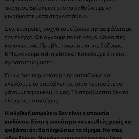
ακίνητοι. Βρίσκεται στο να μαθαίνουμε να
κινούμαστε μέσα στην αστάθεια.
Στις εταιρείες, συχνά ταυτίζουμε την ασφάλεια με
τον έλεγχο. Φτιάχνουμε πολιτικές, διαδικασίες,
κανονισμούς. Προβλέπουμε σενάρια, βάζουμε
KPIs, κάνουμε risk matrices. Πιστεύουμε ότι έτσι
προστατευόμαστε.
Όμως όσο περισσότερο προσπαθούμε να
ελέγξουμε το απρόβλεπτο, τόσο περισσότερο
χάνουμε την ευελιξία μας. Το απρόβλεπτο δεν το
ελέγχεις, το αντέχεις.
Η αληθινή ασφάλεια δεν είναι η απουσία
κινδύνου. Είναι η ικανότητα να εκτεθείς χωρίς να
φοβάσαι ότι θα πληρώσεις το τίμημα. Να πεις
«δεν ξέρω». Να κάνεις μια ερώτηση που ίσως