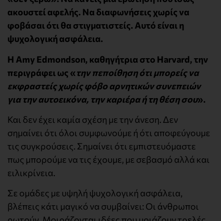
ακουστεί αφελής. Να διαφωνήσεις χωρίς να
φοβάσαι ότι θα στιγματιστείς.
Αυτό είναι η
ψυχολογική ασφάλεια.
Η Amy Edmondson, καθηγήτρια στο Harvard, την
περιγράφει ως «
την πεποίθηση ότι μπορείς να
εκφραστείς χωρίς φόβο αρνητικών συνεπειών
για την αυτοεικόνα, την καριέρα ή τη θέση σου
».
Και δεν έχει καμία σχέση με την άνεση. Δεν
σημαίνει ότι όλοι συμφωνούμε ή ότι αποφεύγουμε
τις συγκρούσεις. Σημαίνει ότι εμπιστευόμαστε
πως μπορούμε να τις έχουμε, με σεβασμό αλλά και
ειλικρίνεια.
Σε ομάδες με υψηλή ψυχολογική ασφάλεια,
βλέπεις κάτι μαγικό να συμβαίνει: Οι άνθρωποι
ρωτούν. Μοιράζονται ιδέες που μοιάζουν τρελές.