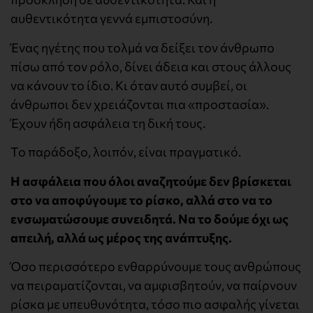
αυθεντικότητα γεννά εμπιστοσύνη.
Ένας ηγέτης που τολμά να δείξει τον άνθρωπο
πίσω από τον ρόλο, δίνει άδεια και στους άλλους
να κάνουν το ίδιο. Κι όταν αυτό συμβεί, οι
άνθρωποι δεν χρειάζονται πια «προστασία».
Έχουν ήδη ασφάλεια τη δική τους.
Το παράδοξο, λοιπόν, είναι πραγματικό.
Η ασφάλεια που όλοι αναζητούμε δεν βρίσκεται
στο να αποφύγουμε το ρίσκο, αλλά στο να το
ενσωματώσουμε συνειδητά. Να το δούμε όχι ως
απειλή, αλλά ως μέρος της ανάπτυξης.
Όσο περισσότερο ενθαρρύνουμε τους ανθρώπους
να πειραματίζονται, να αμφισβητούν, να παίρνουν
ρίσκα με υπευθυνότητα, τόσο πιο ασφαλής γίνεται