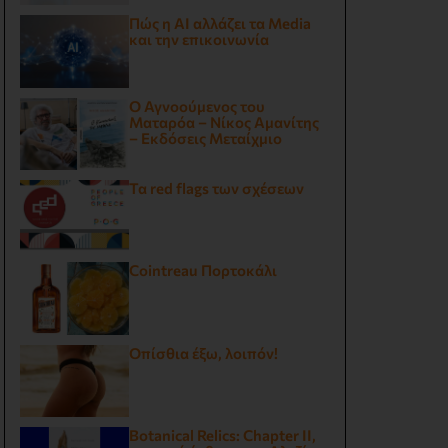
Πώς η AI αλλάζει τα Media
και την επικοινωνία
Ο Αγνοούμενος του
Ματαρόα – Νίκος Αμανίτης
– Εκδόσεις Μεταίχμιο
Τα red flags των σχέσεων
Cointreau Πορτοκάλι
Οπίσθια έξω, λοιπόν!
Botanical Relics: Chapter II,