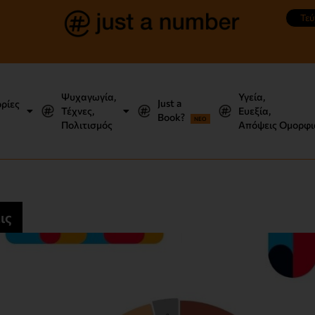
Τεύ
Ψυχαγωγία,
Υγεία,
Just a
ορίες
Τέχνες,
Ευεξία,
Book?
NEO
Πολιτισμός
Απόψεις Ομορφι
ις