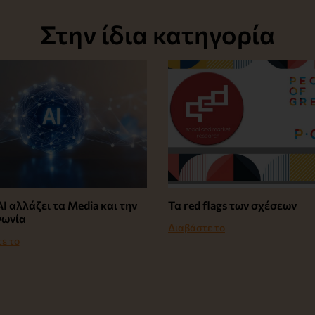
Στην ίδια κατηγορία
I αλλάζει τα Media και την
Τα red flags των σχέσεων
νωνία
Διαβάστε το
ε το