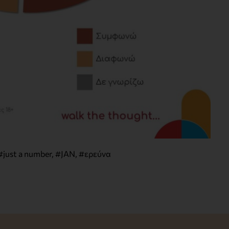
#just a number
,
#JAN
,
#ερεύνα