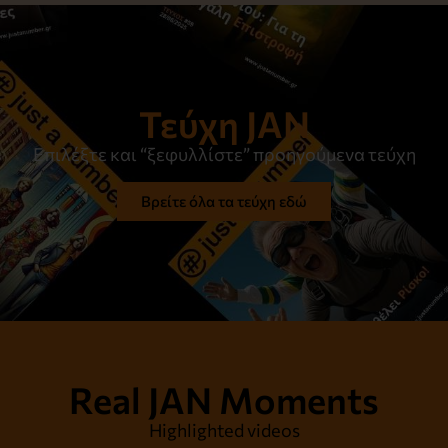
Τεύχη JAN
Επιλέξτε και “ξεφυλλίστε” προηγούμενα τεύχη
Βρείτε όλα τα τεύχη εδώ
Real JAN Moments
Highlighted videos