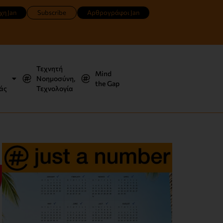
χη Jan
Subscribe
Αρθρογράφοι Jan
Τεχνητή
Mind
Νοημοσύνη,
the Gap
άς
Τεχνολογία