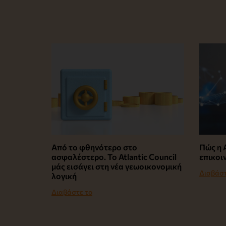
Από το φθηνότερο στο
Πώς η A
ασφαλέστερο. Το Atlantic Council
επικοι
μάς εισάγει στη νέα γεωοικονομική
Διαβάστ
λογική
Διαβάστε το