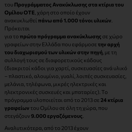
του
Προγράμματος Ανακύκλωσης στα κτίρια του
Ομίλου ΟΤΕ
, χάρη στο οποίο έχουν
ανακυκλωθεί
πάνω από 1.000 τόνοι υλικών
.
Πρόκειται
για το
πρώτο πρόγραμμα ανακύκλωσης
σε χώρο
γραφείων στην Ελλάδα που εφάρμοσε
την αρχή
του διαχωρισμού των υλικών στην πηγή
, με τη
συλλογή τους σε διαφορετικούς κάδους
(διακριτοί κάδοι για χαρτί, συσκευασίες ανά υλικό
– πλαστικό, αλουμίνιο, γυαλί, λοιπές συσκευασίες,
μελάνια, τηλέφωνα, μικρές ηλεκτρικές και
ηλεκτρονικές συσκευές και μπαταρίες). Το
πρόγραμμα υλοποιείται από το 2013 σε
24 κτίρια
γραφείων
του Ομίλου σε όλη τη χώρα, που
στεγάζουν
9.000 εργαζόμενους
.
Αναλυτικότερα, από το 2013 έχουν