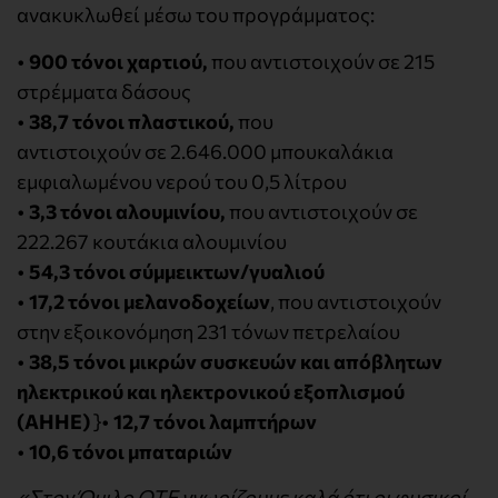
ανακυκλωθεί μέσω του προγράμματος:
•
900 τόνοι χαρτιού,
που αντιστοιχούν σε 215
στρέμματα δάσους
•
38,7 τόνοι πλαστικού,
που
αντιστοιχούν σε 2.646.000 μπουκαλάκια
εμφιαλωμένου νερού του 0,5 λίτρου
•
3,3 τόνοι αλουμινίου,
που αντιστοιχούν σε
222.267 κουτάκια αλουμινίου
•
54,3 τόνοι σύμμεικτων/γυαλιού
•
17,2 τόνοι μελανοδοχείων
, που αντιστοιχούν
στην εξοικονόμηση 231 τόνων πετρελαίου
•
38,5 τόνοι μικρών συσκευών και απόβλητων
ηλεκτρικού και ηλεκτρονικού εξοπλισμού
(ΑΗΗΕ)
}•
12,7 τόνοι λαμπτήρων
•
10,6 τόνοι μπαταριών
«Στον Όμιλο ΟΤΕ γνωρίζουμε καλά ότι οι φυσικοί