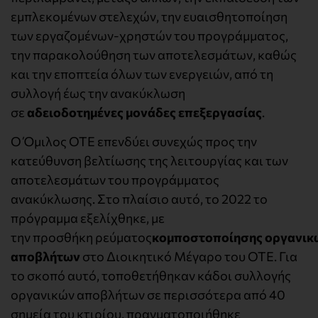
εμπλεκομένων στελεχών, την ευαισθητοποίηση
των εργαζομένων-χρηστών του προγράμματος,
την παρακολούθηση των αποτελεσμάτων, καθώς
και την εποπτεία όλων των ενεργειών, από τη
συλλογή έως την ανακύκλωση
σε
αδειοδοτημένες
μονάδες επεξεργασίας
.
Ο Όμιλος ΟΤΕ επενδύει συνεχώς προς την
κατεύθυνση βελτίωσης της λειτουργίας και των
αποτελεσμάτων του προγράμματος
ανακύκλωσης. Στο πλαίσιο αυτό, το 2022 το
πρόγραμμα εξελίχθηκε, με
την προσθήκη ρεύματος
κομποστοποίησης
οργανικ
αποβλήτων
στο Διοικητικό Μέγαρο του ΟΤΕ. Για
το σκοπό αυτό, τοποθετήθηκαν κάδοι συλλογής
οργανικών αποβλήτων σε περισσότερα από 40
σημεία του κτιρίου, πραγματοποιήθηκε