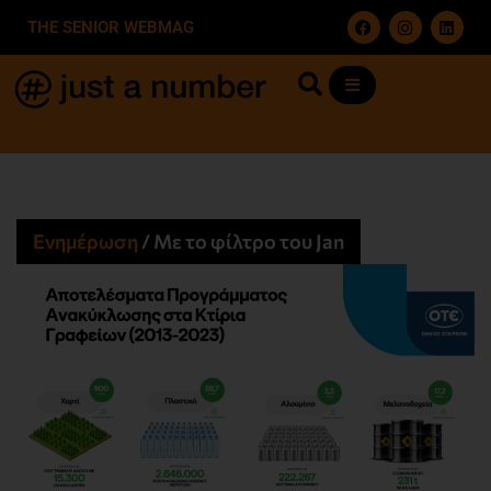
THE SENIOR WEBMAG
Ενημέρωση
/
Με το φίλτρο του Jan