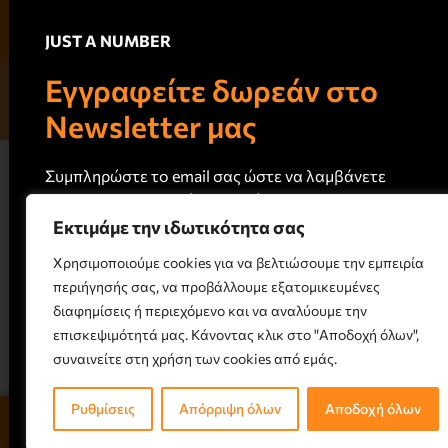
JUST A NUMBER
Εγγραφείτε δωρεάν στο
© 2026 JUSTANUMBER LTD, London, UK. All rights reserved.
Designed & Created by
Onum Group
Newsletter μας
Συμπληρώστε το email σας ώστε να λαμβάνετε
το newsletter μας κάθε 15 ημέρες
Εκτιμάμε την ιδωτικότητα σας
Χρησιμοποιούμε cookies για να βελτιώσουμε την εμπειρία
περιήγησής σας, να προβάλλουμε εξατομικευμένες
διαφημίσεις ή περιεχόμενο και να αναλύουμε την
επισκεψιμότητά μας. Κάνοντας κλικ στο "Αποδοχή όλων",
ΕΓΓΡΑΦΗ
συναινείτε στη χρήση των cookies από εμάς.
Ρυθμίσεις
Απόρριψη όλων
Αποδοχή όλων
Άρθρα Τρέχοντος Τεύχους