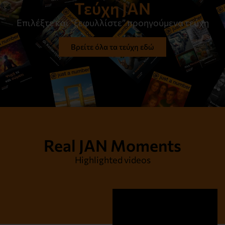
Τεύχη JAN
Επιλέξτε και “ξεφυλλίστε” προηγούμενα τεύχη
Βρείτε όλα τα τεύχη εδώ
Real JAN Moments
Highlighted videos