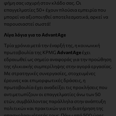
φήμη σας ισχυρή στον κλάδο σας. Οι
επαγγελματίες 50+ έχουν πλούσια εμπειρία που
μπορεί να αξιοποιηθεί αποτελεσματικά, αρκεί να
παρουσιαστεί σωστά!
Λίγα λόγια για το AdvantAge
Τρία χρόνια μετά την έναρξή της, η κοινωνική
πρωτοβουλία της KPMG
AdvantAge
έχει
εδραιωθεί ως σημείο αναφοράς για την προώθηση
της ηλικιακής συμπερίληψης στην αγορά εργασίας.
Με στρατηγικές συνεργασίες, στοχευμένες
έρευνες και επιμορφωτικές δράσεις, η
πρωτοβουλία έχει αναδείξει τις προκλήσεις που
αντιμετωπίζουν οι επαγγελματίες άνω των 50
ετών, συμβάλλοντας παράλληλα στην ανάπτυξη
πολιτικών και πρακτικών για τη διατήρηση της
απασχολησιμότητάς τους. Πάνω από 500 ώρες