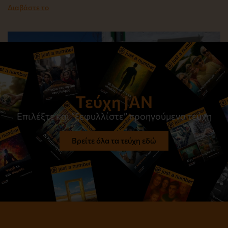
Διαβάστε το
Τεύχη JAN
Επιλέξτε και “ξεφυλλίστε” προηγούμενα τεύχη
Βρείτε όλα τα τεύχη εδώ
Στον ίσκιο του μεσημεριού
Διαβάστε το