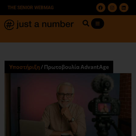
THE SENIOR WEBMAG
Υποστήριξη
/
Πρωτοβουλία AdvantAge