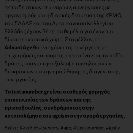
εκπαιδευτικών σεμιναρίων, συνεργασίες με
οργανισμούς και η διαρκής δέσμευση της KPMG,
του ΣΔΑΔΕ και του Αμερικανικού Κολλεγίου
Ελλάδος έχουν θέσει τα θεμέλια για έναν πιο
δίκαιο εργασιακό χώρο. Στο μέλλον, το
AdvantAge
θα ενισχύσει τις συνέργειες με
επιχειρήσεις και φορείς, επεκτείνοντας το πεδίο
δράσης του για την εξάλειψη των ηλικιακών
διακρίσεων και την προώθηση της διαγενεακής
συνεργασίας.
Το Justanumber.gr είναι σταθερός χορηγός
επικοινωνίας των δράσεων και της
πρωτοβουλίας, συνδράμοντας στην
καταπολέμηση του ageism στην αγορά εργασίας.
Λέξεις Κλειδιά:
# seniors
,
#age
,
# justanumber
,
#just a