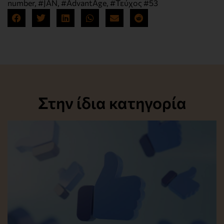
number
,
#JAN
,
#AdvantAge
,
#Τεύχος #53
Στην ίδια κατηγορία