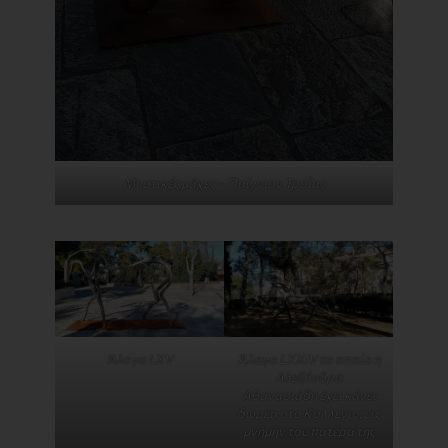
Μυστικές μάχες – Παίγνιον Τροίας
Άλογο LXV
Άλογο LXXIV το οποίο η
Αλεξάνδρα
Αθανασιάδη έχει κάνει
δωρέα στο Κολλέγιο, εις
μνήμην του πατέρα της