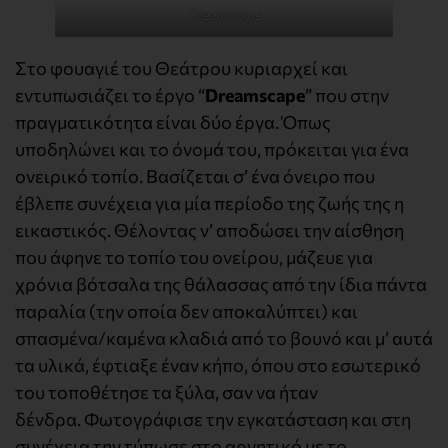
Dreamscape
Στο φουαγιέ του Θεάτρου κυριαρχεί και
εντυπωσιάζει το έργο “
Dreamscape
” που στην
πραγματικότητα είναι δύο έργα. Όπως
υποδηλώνει και το όνομά του, πρόκειται για ένα
ονειρικό τοπίο. Βασίζεται σ’ ένα όνειρο που
έβλεπε συνέχεια για μία περίοδο της ζωής της η
εικαστικός. Θέλοντας ν’ αποδώσει την αίσθηση
που άφηνε το τοπίο του ονείρου, μάζευε για
χρόνια βότσαλα της θάλασσας από την ίδια πάντα
παραλία (την οποία δεν αποκαλύπτει) και
σπασμένα/καμένα κλαδιά από το βουνό και μ’ αυτά
τα υλικά, έφτιαξε έναν κήπο, όπου στο εσωτερικό
του τοποθέτησε τα ξύλα, σαν να ήταν
δένδρα. Φωτογράφισε την εγκατάσταση και στη
συνέχεια την τύπωσε στο αρνητικό με το