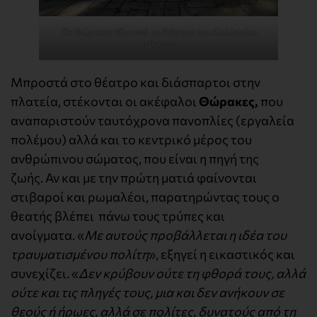
Οι Θώρακες έξω από το Θέατρο του Κολλεγίου
Αθηνών.
Μπροστά στο θέατρο και διάσπαρτοι στην
πλατεία, στέκονται οι ακέφαλοι
Θώρακες,
που
αναπαριστούν ταυτόχρονα πανοπλίες (εργαλεία
πολέμου) αλλά και το κεντρικό μέρος του
ανθρώπινου σώματος, που είναι η πηγή της
ζωής. Αν και με την πρώτη ματιά φαίνονται
στιβαροί και ρωμαλέοι, παρατηρώντας τους ο
θεατής βλέπει πάνω τους τρύπες και
ανοίγματα. «
Με αυτούς προβάλλεται η ιδέα του
τραυματισμένου πολίτη
», εξηγεί η εικαστικός και
συνεχίζει. «
Δεν κρύβουν ούτε τη φθορά τους, αλλά
ούτε και τις πληγές τους, μια και δεν ανήκουν σε
θεούς ή ήρωες, αλλά σε πολίτες
,
δυνατούς από τη