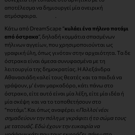
αποτέλεσμα να δημιουργεί μία ονειρική
ατμόσφαιρα. .
Κάτω από DreamScape “
κυλάει ένα πήλινο ποτάμι
από όστρακα
“, δηλαδή κομμάτια σπασμένων
πήλινων αγγείων, που χρησιμοποιούνται ως
γραφική ύλη, όπως γινόταν στην αρχαιότητα. Τα δε
όστρακα είναι άμεσα συνυφασμένα με τη
λειτουργία της δημοκρατίας. Η Αλεξάνδρα
Αθανασιάδη καλεί τους θεατές και τα παιδιά να
γράψουν, μ’ έναν μαρκαδόρο, κάτι πάνω στο
όστρακο, είτε αυτό είναι μία λέξη, είτε μία ιδέα ή
μία σκέψη και να το τοποθετήσουν στο
“ποτάμι”. Και όπως αναφέρει «
Πολλοί νέοι
σημαδεύουν την πόλη με γκράφιτι ή το σώμα τους
με τατουάζ. Εδώ έχουν την ευκαιρία να
γράψουν κάτι που τους εκφράζει, πάνω στο