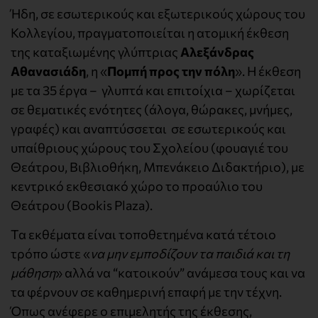
Ήδη, σε εσωτερικούς και εξωτερικούς χώρους του
Κολλεγίου, πραγματοποιείται η ατομική έκθεση
της καταξιωμένης γλύπτριας
Αλεξάνδρας
Αθανασιάδη
, η «
Ποµπή προς την πόλη
». Η έκθεση
με τα 35 έργα – γλυπτά και επιτοίχια – χωρίζεται
σε θεματικές ενότητες (άλογα, θώρακες, μνήμες,
γραφές) και αναπτύσσεται σε εσωτερικούς και
υπαίθριους χώρους του Σχολείου (φουαγιέ του
Θεάτρου, Βιβλιοθήκη, Μπενάκειο Διδακτήριο), με
κεντρικό εκθεσιακό χώρο το προαύλιο του
Θεάτρου (Bookis Plaza).
Τα εκθέματα είναι τοποθετημένα κατά τέτοιο
τρόπο ώστε «
να μην εμποδίζουν τα παιδιά και τη
μάθηση
» αλλά να “κατοικούν” ανάμεσα τους και να
τα φέρνουν σε καθημερινή επαφή με την τέχνη.
Όπως ανέφερε ο επιμελητής της έκθεσης,