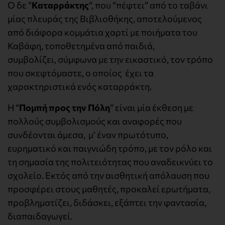
Ο δε “
Καταρράκτης
“, που “πέφτει” από το ταβάνι
μίας πλευράς της Βιβλιοθήκης, αποτελούμενος
από διάφορα κομμάτια χαρτί με ποιήματα του
Καβάφη, τοποθετημένα από παιδιά,
συμβολίζει, σύμφωνα με την εικαστικό, τον τρόπο
που σκεφτόμαστε, ο οποίος έχει τα
χαρακτηριστικά ενός καταρράκτη.
Η “
Πομπή προς την Πόλη
” είναι μία έκθεση με
πολλούς συμβολισμούς και αναφορές που
συνδέονται άμεσα, μ’ έναν πρωτότυπο,
ευρηματικό και παιγνιώδη τρόπο, με τον ρόλο και
τη σημασία της πολιτειότητας που αναδεικνύει το
σχολείο. Εκτός από την αισθητική απόλαυση που
προσφέρει στους μαθητές, προκαλεί ερωτήματα,
προβληματίζει, διδάσκει, εξάπτει την φαντασία,
διαπαιδαγωγεί.