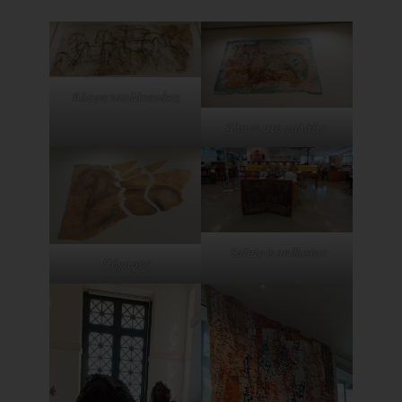
Άλογα του Μπενάκη
Άλογο στο γαλάζιο.
Safety is an illusion
Πήγασος