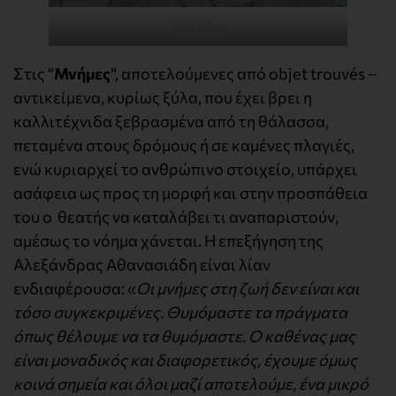
Οι Μνήμες
Στις “
Μνήμες
“, αποτελούμενες από objet trouvés –
αντικείμενα, κυρίως ξύλα, που έχει βρει η
καλλιτέχνιδα ξεβρασμένα από τη θάλασσα,
πεταμένα στους δρόμους ή σε καμένες πλαγιές,
ενώ κυριαρχεί το ανθρώπινο στοιχείο, υπάρχει
ασάφεια ως προς τη μορφή και στην προσπάθεια
του ο θεατής να καταλάβει τι αναπαριστούν,
αμέσως το νόημα χάνεται. Η επεξήγηση της
Αλεξάνδρας Αθανασιάδη είναι λίαν
ενδιαφέρουσα: «
Οι μνήμες στη ζωή δεν είναι και
τόσο συγκεκριμένες. Θυμόμαστε τα πράγματα
όπως θέλουμε να τα θυμόμαστε. Ο καθένας μας
είναι μοναδικός και διαφορετικός, έχουμε όμως
κοινά σημεία και όλοι μαζί αποτελούμε, ένα μικρό