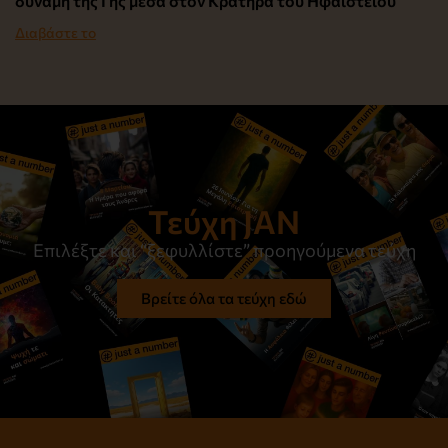
δύναμη της Γης μέσα στον Κρατήρα του Ηφαιστείου
Διαβάστε το
Τεύχη JAN
Επιλέξτε και “ξεφυλλίστε” προηγούμενα τεύχη
Βρείτε όλα τα τεύχη εδώ