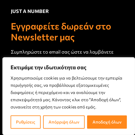
JUST A NUMBER
Εγγραφείτε δωρεάν στο
THE SENIOR WEBMAG
Newsletter μας
Iδρύθηκε το
2023 από τη Νίκη Ψαραύτη-
Μπουτάρη
Πληροφορίες
Κατηγορίες
Συμπληρώστε το email σας ώστε να λαμβάνετε
το newsletter μας κάθε 15 ημέρες
info@justanumber.gr
Ενημέρωση
Εκτιμάμε την ιδωτικότητα σας
Ιστορίες
Χρησιμοποιούμε cookies για να βελτιώσουμε την εμπειρία
Υποστήριξη
περιήγησής σας, να προβάλλουμε εξατομικευμένες
Ψυχαγωγία, Τέχνες,
διαφημίσεις ή περιεχόμενο και να αναλύουμε την
Πολιτισμός
επισκεψιμότητά μας. Κάνοντας κλικ στο "Αποδοχή όλων",
ΕΓΓΡΑΦΗ
συναινείτε στη χρήση των cookies από εμάς.
Ευεξία, Υγεία, Αντιγήρανση
Σύνδεσμοι
Newsletter
Ρυθμίσεις
Απόρριψη όλων
Αποδοχή όλων
Άρθρα Τρέχοντος Τεύχους
Πρωτογενή άρθρα και
Σχετικά με εμάς
καινούργιο περιεχόμενο στο