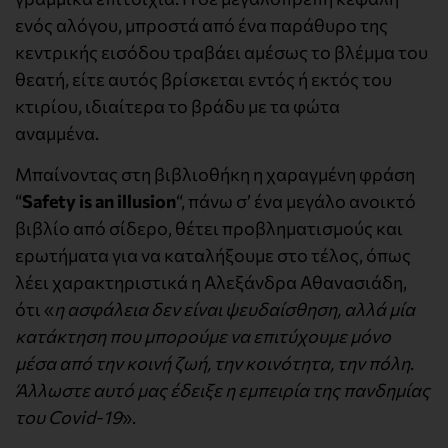
ενός αλόγου, μπροστά από ένα παράθυρο της
κεντρικής εισόδου τραβάει αμέσως το βλέμμα του
θεατή, είτε αυτός βρίσκεται εντός ή εκτός του
κτιρίου, ιδιαίτερα το βράδυ με τα φώτα
αναμμένα.
Μπαίνοντας στη βιβλιοθήκη η χαραγμένη φράση
“
Safety is an illusion
“, πάνω σ’ ένα μεγάλο ανοικτό
βιβλίο από σίδερο, θέτει προβληματισμούς και
ερωτήματα για να καταλήξουμε στο τέλος, όπως
λέει χαρακτηριστικά η Αλεξάνδρα Αθανασιάδη,
ότι «
η ασφάλεια δεν είναι ψευδαίσθηση, αλλά
μία
κατάκτηση που μπορούμε να επιτύχουμε μόνο
μέσα από την κοινή ζωή, την κοινότητα, την πόλη
.
Άλλωστε αυτό μας έδειξε η εμπειρία της πανδημίας
του Covid-19
».