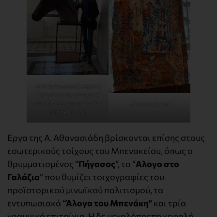
Η εντυπωσιακή κεφαλή
αλόγου στην κεντρική
είσοδο του Μπενακείου
Καταρράκτης
Διδακτηρίου
Εργα της Α. Αθανασιάδη βρίσκονται επίσης στους
εσωτερικούς τοίχους του Μπενακείου, όπως ο
θρυμματισμένος “
Πήγασος
“, το “
Αλογο στο
Γαλάζιο
” που θυμίζει τοιχογραφίες του
προϊστορικού μινωϊκού πολιτισμού, τα
εντυπωσιακά “
Άλογα του Μπενάκη”
και τρία
γραμμικά επιτοίχια. Η δε μεγαλόπρεπη κεφαλή