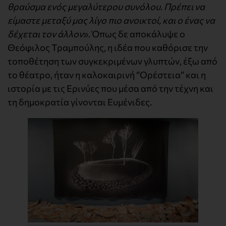
θραύσμα ενός μεγαλύτερου συνόλου. Πρέπει να
είμαστε μεταξύ μας λίγο πιο ανοικτοί, και ο ένας να
δέχεται τον άλλον
». Όπως δε αποκάλυψε ο
Θεόφιλος Τραμπούλης, η ιδέα που καθόρισε την
τοποθέτηση των συγκεκριμένων γλυπτών, έξω από
το θέατρο, ήταν η καλοκαιρινή “Ορέστεια” και η
ιστορία με τις Ερινύες που μέσα από την τέχνη και
τη δημοκρατία γίνονται Ευμένιδες.