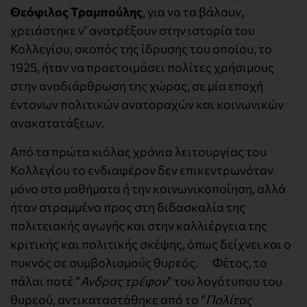
Θεόφιλος Τραμπούλης
, για να τα βάλουν,
χρειάστηκε ν’ ανατρέξουν στην ιστορία του
Κολλεγίου, σκοπός της ίδρυσης του οποίου, το
1925, ήταν να προετοιμάσει πολίτες χρήσιμους
στην αναδιάρθρωση της χώρας, σε μία εποχή
έντονων πολιτικών αναταραχών και κοινωνικών
ανακατατάξεων.
Από τα πρώτα κιόλας χρόνια λειτουργίας του
Κολλεγίου το ενδιαφέρον δεν επικεντρωνόταν
μόνο στα μαθήματα ή την κοινωνικοποίηση, αλλά
ήταν στραμμένο προς στη διδασκαλία της
πολιτειακής αγωγής και στην καλλιέργεια της
κριτικής και πολιτικής σκέψης, όπως δείχνει και ο
πυκνός σε συμβολισμούς θυρεός. Φέτος, το
πάλαι ποτέ “
Ανδρας τρέφον
” του λογότυπου του
θυρεού, αντικαταστάθηκε από το “
Πολίτας