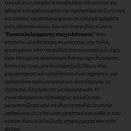
των υλικών, τα οποία κουβαλάνε πάνω τους τη
φθορά του χρόνου από την προηγούμενη ζωή τους
και εκείνη τα μεταμορφώνει σε ενεργά τμήματα
ενός νέου συνόλου. Και αυτό ακριβώς είναι ο
“
Εγκαταλελειμμένος παιχνιδότοπος
” που
αποτελεί μία δεύτερη πομπή προς την πόλη,
φτιαγμένος από παιχνίδια που η εικαστικός έχει
βρει πεταμένα στα σκουπίδια και έχει διασώσει,
δίνοντάς τους, μία δεύτερη ζωή. Όπως λέει
χαρακτηριστικά «
οτιδήποτε είναι άχρηστο, για
εμένα είναι πολύ γοητευτικό. Δεν δέχομαι το
άχρηστο, δέχομαι την μεταμόρφωση. Η
εγκατάσταση αυτή συνεχώς αλλάζει και
μετατοπίζεται από τα ίδια τα παιδιά τα οποία
μαθαίνουν ότι όλα είναι χρηστικά και κάθε τι που
κλείνει έναν κύκλο ζωής, επανέρχεται σαν κάτι
άλλο
»
.