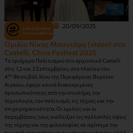
20/09/2025
Just a Number
The Senior Webmag
Ομιλία Νίκης Μπουτάρη (video) στο
Castelli, Chios Festival 2025
Το τριήμερο Πολιτισμού στο αρχοντικό Castelli
στις 1,2 και 3 Σεπτεμβρίου, στο πλαίσιο του
ου
4
Φεστιβάλ Χίου της Περιφέρειας Βορείου
Αιγαίου, έφερε κοντά διακεκριμένες
προσωπικότητες από την επιστήμη, την
τεχνολογία, τον πολιτισμό, τις τέχνες και την
επιχειρηματικότητα. Οι ομιλίες και οι
παρεμβάσεις τους ανέδειξαν τις πολλαπλές όψεις
της τέχνης και της φιλοσοφίας σε σχέση με την
τεχνητή νοημοσύνη και τις νέες τεχνολογίες, αλλά