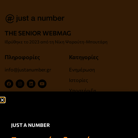
THE SENIOR WEBMAG
Iδρύθηκε το
2023 από τη Νίκη Ψαραύτη-
Μπουτάρη
Πληροφορίες
Κατηγορίες
info@justanumber.gr
Ενημέρωση
Ιστορίες
Υποστήριξη
Ψυχαγωγία, Τέχνες,
Πολιτισμός
Ευεξία, Υγεία, Αντιγήρανση
JUST A NUMBER
Σύνδεσμοι
Newsletter