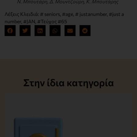
Ν. Μπουτάρη, Δ. Μουντζούρη, Κ. Μπουτάρης
Λέξεις Κλειδιά:
# seniors
,
#age
,
# justanumber
,
#just a
number
,
#JAN
,
#Τεύχος #65
Στην ίδια κατηγορία