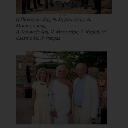
Ν.Παναγιωτιδης, Ν. Σηφουνάκης, Δ.
Μουντζούρης,
Δ. Μουντζούρη, Ν. Μπουτάρη, Λ. Καρρά, M.
Casamonti, N. Pappas