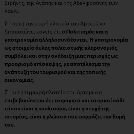
Ειρήνης, της Αγάπης και της Αδελφοσύνης των
λαών.
Σ ´αυτή την μικρή πλατεία του Αρτεμώνα
διαπιστώνει κανείς ότι
ο Πολιτισμός και η
γαστρονομία αλληλοσυνδέονται. Η γαστρονομία
ως στοιχείο άυλης πολιτιστικής κληρονομιάς
συμβάλει και στην ανάδειξη μιας περιοχής ως
προορισμό επίσκεψης, με αποτέλεσμα την
ανάπτυξη του τουρισμού και της τοπικής
οικονομίας.
Σ´αυτή τη μικρή πλατεία του Αρτεμώνα
επιβεβαιώνεται ότι τα φαγητά και το κρασί κάθε
τόπου είναι η κουλτούρα, είναι η πτυχή της
ιστορίας, είναι η γλώσσα που εκφράζει την δομή
του.