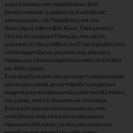
γιορτή γεύσεων και παραδόσεων. Εκεί
ξαναζωντανεύει η μαγεία της Κυκλαδικής
γαστρονομίας, της Παράδοσης και του
Πολιτισμού. «Φεστιβάλ Νίκος Τσελεμεντές»
λέγεται το τριήμερο Πανηγύρι, που φέτος
γιόρτασε τα 15α γενέθλιά του! Γιορτή μεγάλη στην
οποία συμμετέχουν, γνωστοί σεφ, μάγειρες,
παραγωγοί τοπικών προϊόντων από την Ελλάδα
και άλλες χώρες.
Στην αρχή ξεκίνησε σαν μία γιορτή γαστρονομίας
για τα γύρω νησιά, με την πάροδο των χρόνων
συμμετέχουν αντιπροσωπείες από πολλές πόλεις
της χώρας, από την Ευρώπη και τον κόσμο.
Στα περίπτερα των αντιπροσωπειών, που
στολίζονται στην πλατεία του Αρτεμώνα
παρακολουθεί κανείς το πώς μαγειρεύονται
παραδοσιακά φαγητά του κάθε τόπου,