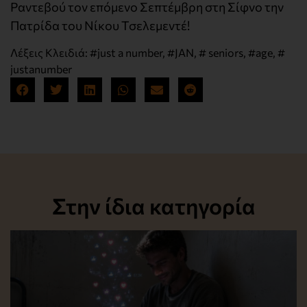
Ραντεβού τον επόμενο Σεπτέμβρη στη Σίφνο την
Πατρίδα του Νίκου Τσελεμεντέ!
Λέξεις Κλειδιά:
#just a number
,
#JAN
,
# seniors
,
#age
,
#
justanumber
Στην ίδια κατηγορία