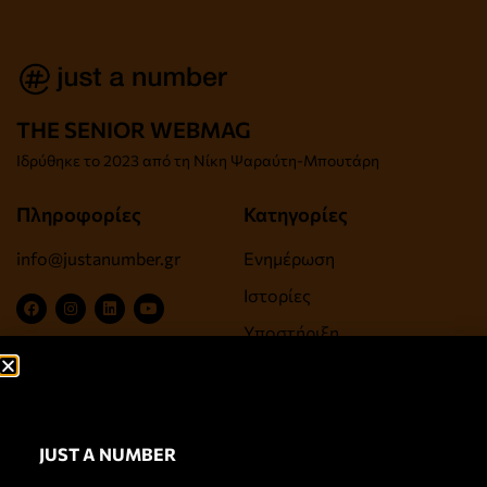
THE SENIOR WEBMAG
Iδρύθηκε το
2023 από τη Νίκη Ψαραύτη-
Μπουτάρη
Πληροφορίες
Κατηγορίες
info@justanumber.gr
Ενημέρωση
Ιστορίες
Υποστήριξη
Ψυχαγωγία, Τέχνες,
Πολιτισμός
Ευεξία, Υγεία, Αντιγήρανση
JUST A NUMBER
Σύνδεσμοι
Newsletter