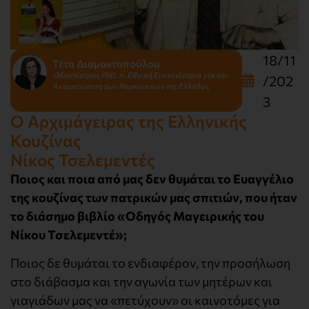
18/11
Τέτα Διαμαντοπούλου
Οδοντίατρος PhD, π. Εθνική Συντονίστρια για την
/202
Αντιμετώπιση των Ναρκωτικών της Ελλάδας
3
Ο Αρχιμάγειρας της Ελληνικής
Κουζίνας
Νίκος Τσελεμεντές
Ποιος και ποια από μας δεν θυμάται το Ευαγγέλιο
της κουζίνας των πατρικών μας σπιτιών, που ήταν
το διάσημο βιβλίο «Οδηγός Μαγειρικής του
Νίκου Τσελεμεντέ»;
Ποιος δε θυμάται το ενδιαφέρον, την προσήλωση
στο διάβασμα και την αγωνία των μητέρων και
γιαγιάδων μας να «πετύχουν» οι καινοτόμες για