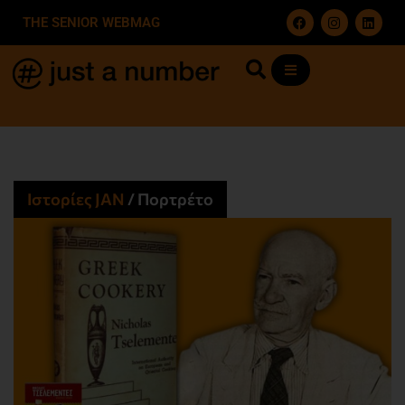
THE SENIOR WEBMAG
Ιστορίες JΑΝ
/
Πορτρέτο