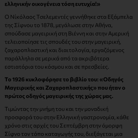
ελληνικήν οικογένεια τόση ευτυχία!»
Ο Νίκόλαος Τσελεμεντές γεννήθηκε στα Εξάμπελα
της Σίφνου το 1878, μεγάλωσε στην Αθήνα,
σπούδασε μαγειρική στη Βιέννη και στην Αμερική
τελειοποίησε τις σπουδές του στην μαγειρική,
ζαχαροπλαστική και διαιτολογία, εργαζόμενος
παράλληλα σε μερικά από τα ακριβότερα
εστιατόρια του κόσμου και σε πρεσβείες.
Το 1926 κυκλοφόρησε το βιβλίο του: «Οδηγός
Μαγειρικής και Ζαχαροπλαστικής» που ήταν ο
πρώτος οδηγός μαγειρικής της χώρας μας.
Τιμώντας την μνήμη του και την μοναδική
προσφορά του στην Ελληνική γαστρονομία, κάθε
χρόνο στις αρχές του Σεπτέμβρη στην όμορφη
Σίφνο τον τόπο καταγωγής του, διεξάγεται μια