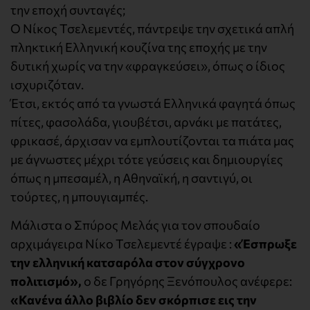
την εποχή συνταγές;
Ο Νίκος Τσελεμεντές, πάντρεψε την σχετικά απλή
πληκτική Ελληνική κουζίνα της εποχής με την
δυτική χωρίς να την «φραγκεύσει», όπως ο ίδιος
ισχυριζόταν.
Έτσι, εκτός από τα γνωστά Ελληνικά φαγητά όπως
πίτες, φασολάδα, γιουβέτσι, αρνάκι με πατάτες,
φρικασέ, άρχισαν να εμπλουτίζονται τα πιάτα μας
με άγνωστες μέχρι τότε γεύσεις και δημιουργίες
όπως η μπεσαμέλ, η Αθηναϊκή, η σαντιγύ, οι
τούρτες, η μπουγιαμπές.
Μάλιστα ο Σπύρος Μελάς για τον σπουδαίο
αρχιμάγειρα Νίκο Τσελεμεντέ έγραψε :
«Έσπρωξε
την ελληνική κατσαρόλα στον σύγχρονο
πολιτισμό»,
ο δε Γρηγόρης Ξενόπουλος ανέφερε:
«Κανένα άλλο βιβλίο δεν σκόρπισε εις την