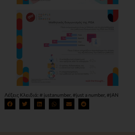
Λέξεις Κλειδιά:
# justanumber
,
#just a number
,
#JAN