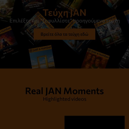
Τεύχη JAN
Επιλέξτε και “ξεφυλλίστε” προηγούμενα τεύχη
Βρείτε όλα τα τεύχη εδώ
Real JAN Moments
Highlighted videos