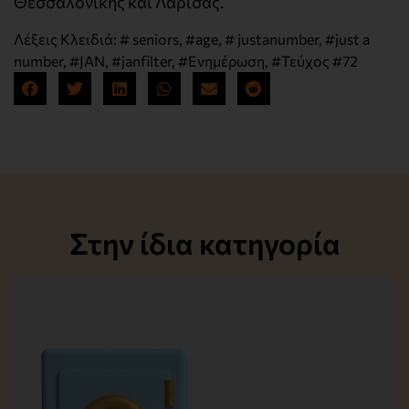
Θεσσαλονίκης και Λάρισας.
Λέξεις Κλειδιά:
# seniors
,
#age
,
# justanumber
,
#just a
number
,
#JAN
,
#janfilter
,
#Ενημέρωση
,
#Τεύχος #72
Στην ίδια κατηγορία