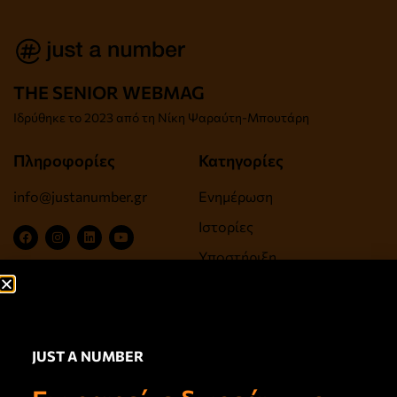
THE SENIOR WEBMAG
Iδρύθηκε το
2023 από τη Νίκη Ψαραύτη-
Μπουτάρη
Πληροφορίες
Κατηγορίες
info@justanumber.gr
Ενημέρωση
Ιστορίες
Υποστήριξη
Ψυχαγωγία, Τέχνες,
Πολιτισμός
Ευεξία, Υγεία, Αντιγήρανση
JUST A NUMBER
Σύνδεσμοι
Newsletter