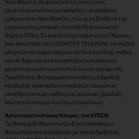
Άγιο Βασίλη, να φτιάξουν τις δικές τους
χριστουγεννιάτικες κονκάρδες, να γράψουν
γράμμα στον Άγιο Βασίλη, ενώ με τη βοήθεια της
τεχνολογίας μπορούν να «ταξιδέψουν» στον
Βόρειο Πόλο. Σε ένα δεύτερο σημείο του Πάρκου,
στο Xmas Hub της COSMOTE TELEKOM, τα παιδιά
μπορούν να συμμετάσχουν σε face painting, καθώς
και σε δημιουργικά εργαστήρια κατασκευής
χριστουγεννιάτικων στολιδιών και κεραμικής.
Παράλληλα, θα πραγματοποιηθεί μια βραδιά
προβολής αγαπημένων παιδικών ταινιών σε
υπαίθριο σινεμά, καθώς και μουσικές βραδιές,
πάντα στο πνεύμα των Χριστουγέννων.
Χριστουγεννιάτικος Κόσμος του ΚΠΙΣΝ
Το Φεστιβάλ Φωτιστικών Εγκαταστάσεων
BioLumina που διεξάγεται με την στήριξη της