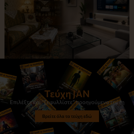
Όταν η παράδοση συναντά τη σύγχρονη ζωή
Διαβάστε το
Τεύχη JAN
Επιλέξτε και “ξεφυλλίστε” προηγούμενα τεύχη
Βρείτε όλα τα τεύχη εδώ