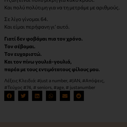
Και πολύ πολύτιμη για να τη μετράμε με αριθμούς.
Σε λίγο γίνομαι 64.
Και είμαι περήφανη γι’ αυτό.
Γιατί δεν φοβάμαι πια τον χρόνο.
Τον σέβομαι.
Τον ευχαριστώ.
Και τον πίνω γουλιά-γουλιά,
παρέα με τους εντιμότατους φίλους μου.
Λέξεις Κλειδιά:
#just a number
,
#JAN
,
#Απόψεις
,
#Τεύχος #74
,
# seniors
,
#age
,
# justanumber