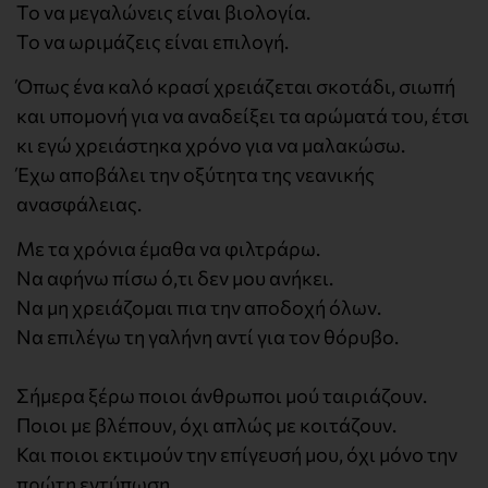
Το να μεγαλώνεις είναι βιολογία.
Το να ωριμάζεις είναι επιλογή.
Όπως ένα καλό κρασί χρειάζεται σκοτάδι, σιωπή
και υπομονή για να αναδείξει τα αρώματά του, έτσι
κι εγώ χρειάστηκα χρόνο για να μαλακώσω.
Έχω αποβάλει την οξύτητα της νεανικής
ανασφάλειας.
Με τα χρόνια έμαθα να φιλτράρω.
Να αφήνω πίσω ό,τι δεν μου ανήκει.
Να μη χρειάζομαι πια την αποδοχή όλων.
Να επιλέγω τη γαλήνη αντί για τον θόρυβο.
Σήμερα ξέρω ποιοι άνθρωποι μού ταιριάζουν.
Ποιοι με βλέπουν, όχι απλώς με κοιτάζουν.
Και ποιοι εκτιμούν την επίγευσή μου, όχι μόνο την
πρώτη εντύπωση.