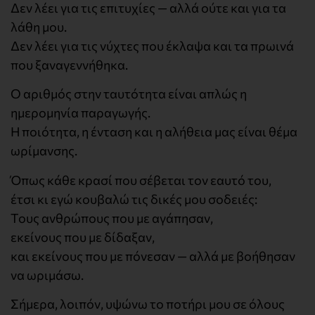
Δεν λέει για τις επιτυχίες — αλλά ούτε και για τα
λάθη μου.
Δεν λέει για τις νύχτες που έκλαψα και τα πρωινά
που ξαναγεννήθηκα.
Ο αριθμός στην ταυτότητα είναι απλώς η
ημερομηνία παραγωγής.
Η ποιότητα, η ένταση και η αλήθεια μας είναι θέμα
ωρίμανσης.
Όπως κάθε κρασί που σέβεται τον εαυτό του,
έτσι κι εγώ κουβαλώ τις δικές μου σοδειές:
Τους ανθρώπους που με αγάπησαν,
εκείνους που με δίδαξαν,
και εκείνους που με πόνεσαν — αλλά με βοήθησαν
να ωριμάσω.
Σήμερα, λοιπόν, υψώνω το ποτήρι μου σε όλους