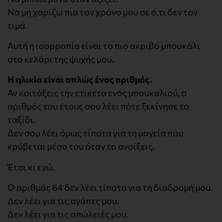
Να μη χαρίζω πια τον χρόνο μου σε ό,τι δεν τον
τιμά.
Αυτή η ισορροπία είναι το πιο ακριβό μπουκάλι
στο κελάρι της ψυχής μου.
Η ηλικία είναι απλώς ένας αριθμός.
Αν κοιτάξεις την ετικέτα ενός μπουκαλιού, ο
αριθμός του έτους σου λέει πότε ξεκίνησε το
ταξίδι.
Δεν σου λέει όμως τίποτα για τη μαγεία που
κρύβεται μέσα του όταν το ανοίξεις.
Έτσι κι εγώ.
Ο αριθμός 64 δεν λέει τίποτα για τη διαδρομή μου.
Δεν λέει για τις αγάπες μου.
Δεν λέει για τις απώλειές μου.