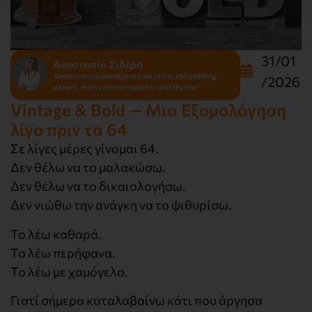
31/01
Αναστασία Σιδέρη
Senior communications executive, storytelling
/2026
expert, motivational speaker and teacher
Vintage & Bold — Μια Εξομολόγηση
λίγο πριν τα 64
Σε λίγες μέρες γίνομαι 64.
Δεν θέλω να το μαλακώσω.
Δεν θέλω να το δικαιολογήσω.
Δεν νιώθω την ανάγκη να το ψιθυρίσω.
Το λέω καθαρά.
Το λέω περήφανα.
Το λέω με χαμόγελο.
Γιατί σήμερα καταλαβαίνω κάτι που άργησα