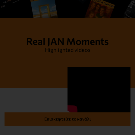
Real JAN Moments
Highlighted videos
Επισκεφτείτε το κανάλι