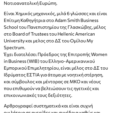
Νοτιοανατολική Ευρώπη.
Είναι Χημικός μηχανικός, μιλά 6 γλώσσες και είναι
Επίτιμη Καθηγήτρια στο Adam Smith Business
School του Πανεπιστημίου της Γλασκώβης, μέλος
στο Board of Trustees του Hellenic American
University και μελος στο ΔΣ του Ομίλου Μy
Spectrum.
Έχει διατελέσει Πρόεδρος της Επιτροπής Women
in Business (WIB) του Ελληνο-Αμερικανικού
Εμπορικού Επιμελητηρίου, είναι μέλος στο ΔΣ του
Ιδρύματος ΕΣΤΙΑ για άτομα με νοητική στέρηση,
και σύμβουλος και μέντορας σε ΜΚΟ και νέους
που επιθυμούν να βελτιώσουν τις ηγετικές και
επικοινωνιακές τους δεξιότητες.
Αρθρογραφεί συστηματικά και είναι συχνή
ομιλήτρια σε ημερίδες και συνέδρια καθώς και