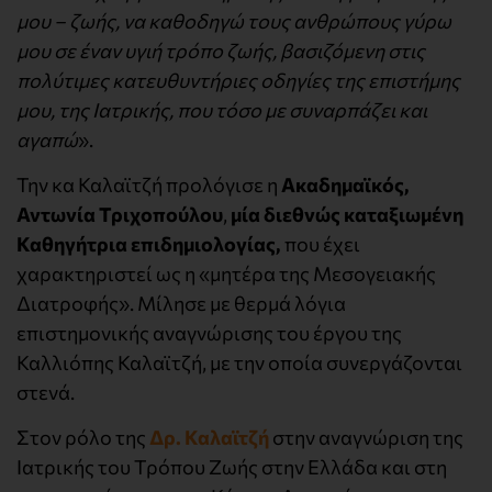
μου – ζωής, να καθοδηγώ τους ανθρώπους γύρω
μου σε έναν υγιή τρόπο ζωής, βασιζόμενη στις
πολύτιμες κατευθυντήριες οδηγίες της επιστήμης
μου, της Ιατρικής, που τόσο με συναρπάζει και
αγαπώ
».
Την κα Καλαϊτζή προλόγισε η
Ακαδημαϊκός,
Αντωνία Τριχοπούλου
,
μία διεθνώς καταξιωμένη
Καθηγήτρια επιδημιολογίας,
που έχει
χαρακτηριστεί ως η «μητέρα της Μεσογειακής
Διατροφής». Μίλησε με θερμά λόγια
επιστημονικής αναγνώρισης του έργου της
Καλλιόπης Καλαϊτζή, με την οποία συνεργάζονται
στενά.
Στον ρόλο της
Δρ. Καλαϊτζή
στην αναγνώριση της
Ιατρικής του Τρόπου Ζωής στην Ελλάδα και στη