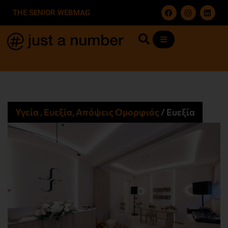
THE SENIOR WEBMAG
Υγεία , Ευεξία, Απόψεις Ομορφιάς​
/
Ευεξία