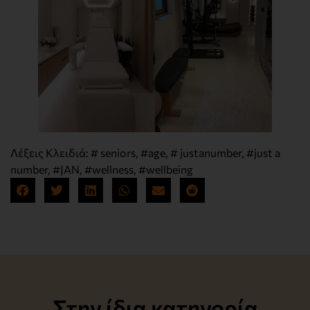
Λέξεις Κλειδιά:
# seniors
,
#age
,
# justanumber
,
#just a
number
,
#JAN
,
#wellness
,
#wellbeing
Στην ίδια κατηγορία