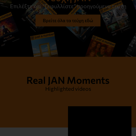
Επιλέξτε και “ξεφυλλίστε” προηγούμενα τεύχη
Βρείτε όλα τα τεύχη εδώ
Real JAN Moments
Highlighted videos