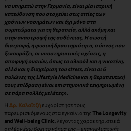
να υπηρετώ στην Γερμανία, είναι μία ιατρική
κατεύθυνση που στοχεύει στις αιτίες των
χρόνιων νοσημάτων και όχι μόνο στα
συμπτώματα για τη θεραπεία, αλλά ακόμη και
στην αναστροφή της ασθένειας. Η σωστή
διατροφή, η φυσική δραστηριότητα, ο ύπνος που
ξεκουράζει, οι υποστηρικτικές σχέσεις, η
αποφυγή ουσιών, όπως το αλκοόλ και η νικοτίνη,
αλλά και η διαχείριση του stress, είναι οι 6
πυλώνες της Lifestyle Medicine και η θεραπευτική
τους επίδραση είναι επιστημονικά τεκμηριωμένη
σε πάρα πολλές μελέτες
».
Η
Δρ. Καλαϊτζή
ευχαρίστησε τους
παρευρισκόμενους στα εγκαίνια της
The Longevity
and Well-being Clinic
, λέγοντας χαρακτηριστικά
«
πλέον έχω βρει το νόημα της – επαγγελματικής