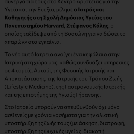
συνεργασία τους στο Κέντρο Αριστείας για την
Υγεία και την Ευεξία, μίλησε
ο Ιατρός και
Καθηγητής στη Σχολή Δημόσιας Υγείας του
Πανεπιστημίου Harvard, Στέφανος Κάλης
, ο
οποίος ταξίδεψε από τη Βοστώνη για να δώσει το
«παρών» στα εγκαίνια.
Το νέο αυτό Ιατρείο ανοίγει ένα κεφάλαιο στην
Ιατρική στη χώρα μας, καθώς συνδυάζει υπηρεσίες
σε 4 τομείς. Αυτούς της Φυσικής Ιατρικής και
Αποκατάστασης, της Ιατρικής του Τρόπου Ζωής
(Lifestyle Medicine), της Γαστρονομικής Ιατρικής
και της επιστήμης της Υγιούς Γήρανσης.
Στο Ιατρείο μπορούν να απευθυνθούν όχι μόνο
ασθενείς με χρόνια νοσήματα για την ολιστική
υποστήριξη της ζωής τους (με άσκηση, διατροφή,
υποστήριξη της ψυχικής υγείας, διακοπή