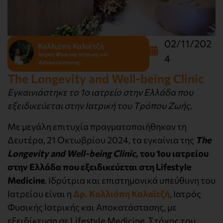
02/11/202
Καλλιόπη Καλαϊτζή
Ιατρός Φυσικής Ιατρικής και
4
Αποκατάστασης
The Longevity and Well-being Clinic
Εγκαινιάστηκε το 1o ιατρείο στην Ελλάδα που
εξειδικεύεται στην Iατρική του Tρόπου Zωής
.
Με μεγάλη επιτυχία πραγματοποιήθηκαν τη
Δευτέρα, 21 Οκτωβρίου 2024, τα εγκαίνια της
The
Longevity and Well-being Clinic,
του 1oυ ιατρείου
στην Ελλάδα που εξειδικεύεται στη Lifestyle
Medicine
. Ιδρύτρια και επιστημονικά υπεύθυνη του
Ιατρείου είναι η
Δρ. Καλλιόπη Καλαϊτζή
, Ιατρός
Φυσικής Ιατρικής και Αποκατάστασης, με
εξειδίκευση σε Lifestyle Medicine. Στόχος του