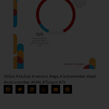
Λέξεις Κλειδιά:
# seniors
,
#age
,
# justanumber
,
#qed
,
#just a number
,
#JAN
,
#Τεύχος #73