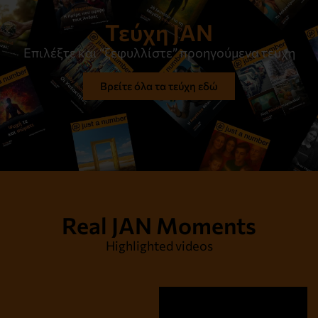
Τεύχη JAN
Επιλέξτε και “ξεφυλλίστε” προηγούμενα τεύχη
Βρείτε όλα τα τεύχη εδώ
Real JAN Moments
Highlighted videos