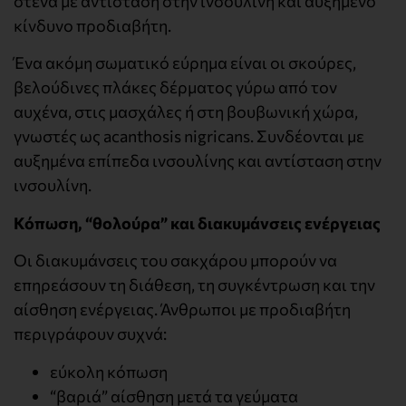
στενά με αντίσταση στην ινσουλίνη και αυξημένο
κίνδυνο προδιαβήτη.
Ένα ακόμη σωματικό εύρημα είναι οι σκούρες,
βελούδινες πλάκες δέρματος γύρω από τον
αυχένα, στις μασχάλες ή στη βουβωνική χώρα,
γνωστές ως acanthosis nigricans. Συνδέονται με
αυξημένα επίπεδα ινσουλίνης και αντίσταση στην
ινσουλίνη.
Κόπωση, “θολούρα” και διακυμάνσεις ενέργειας
Οι διακυμάνσεις του σακχάρου μπορούν να
επηρεάσουν τη διάθεση, τη συγκέντρωση και την
αίσθηση ενέργειας. Άνθρωποι με προδιαβήτη
περιγράφουν συχνά:
εύκολη κόπωση
“βαριά” αίσθηση μετά τα γεύματα