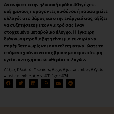
Αν ανήκετε στην ηλικιακή ομάδα 40+, έχετε
αυξημένους παράγοντες κινδύνου ή παρατηρείτε
αλλαγές στο βάρος και στην ενέργειά σας, αξίζει
να συζητήσετε με τον γιατρό σας έναν
στοχευμένο μεταβολικό έλεγχο. Η έγκαιρη
διάγνωση προδιαβήτη είναι μια ευκαιρία να
παρέμβετε νωρίς και αποτελεσματικά, ώστε τα
επόμενα χρόνια να σας βρουν με περισσότερη
υγεία, αντοχή και ελευθερία επιλογών.
Λέξεις Κλειδιά:
# seniors
,
#age
,
# justanumber
,
#Υγεία
,
#just a number
,
#JAN
,
#Τεύχος #74