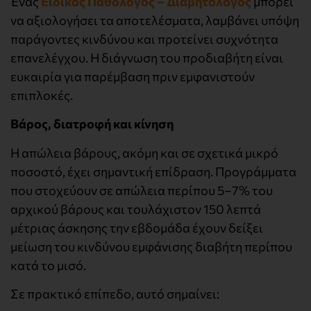
Ένας
Ειδικός Παθολόγος – Διαβητολόγος
μπορεί
να αξιολογήσει τα αποτελέσματα, λαμβάνει υπόψη
παράγοντες κινδύνου και προτείνει συχνότητα
επανελέγχου. Η διάγνωση του προδιαβήτη είναι
ευκαιρία για παρέμβαση πριν εμφανιστούν
επιπλοκές.
Βάρος, διατροφή και κίνηση
Η απώλεια βάρους, ακόμη και σε σχετικά μικρό
ποσοστό, έχει σημαντική επίδραση. Προγράμματα
που στοχεύουν σε απώλεια περίπου 5–7% του
αρχικού βάρους και τουλάχιστον 150 λεπτά
μέτριας άσκησης την εβδομάδα έχουν δείξει
μείωση του κινδύνου εμφάνισης διαβήτη περίπου
κατά το μισό.
Σε πρακτικό επίπεδο, αυτό σημαίνει: