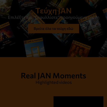
Τεύχη JAN
Επιλέξτε και “ξεφυλλίστε” προηγούμενα τεύχη
Βρείτε όλα τα τεύχη εδώ
Real JAN Moments
Highlighted videos