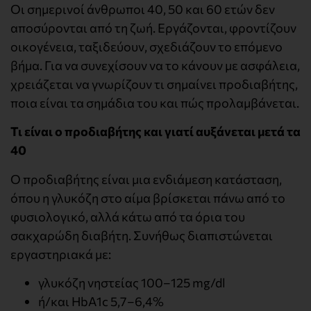
Οι σημερινοί άνθρωποι 40, 50 και 60 ετών δεν
αποσύρονται από τη ζωή. Εργάζονται, φροντίζουν
οικογένεια, ταξιδεύουν, σχεδιάζουν το επόμενο
βήμα. Για να συνεχίσουν να το κάνουν με ασφάλεια,
χρειάζεται να γνωρίζουν τι σημαίνει προδιαβήτης,
ποια είναι τα σημάδια του και πώς προλαμβάνεται.
Τι είναι ο προδιαβήτης και γιατί αυξάνεται μετά τα
40
Ο προδιαβήτης είναι μια ενδιάμεση κατάσταση,
όπου η γλυκόζη στο αίμα βρίσκεται πάνω από το
φυσιολογικό, αλλά κάτω από τα όρια του
σακχαρώδη διαβήτη. Συνήθως διαπιστώνεται
εργαστηριακά με:
γλυκόζη νηστείας 100–125 mg/dl
ή/και HbA1c 5,7–6,4%