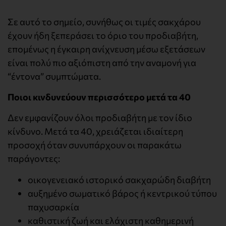
Σε αυτό το σημείο, συνήθως οι τιμές σακχάρου
έχουν ήδη ξεπεράσει το όριο του προδιαβήτη,
επομένως η έγκαιρη ανίχνευση μέσω εξετάσεων
είναι πολύ πιο αξιόπιστη από την αναμονή για
“έντονα” συμπτώματα.
Ποιοι κινδυνεύουν περισσότερο μετά τα 40
Δεν εμφανίζουν όλοι προδιαβήτη με τον ίδιο
κίνδυνο. Μετά τα 40, χρειάζεται ιδιαίτερη
προσοχή όταν συνυπάρχουν οι παρακάτω
παράγοντες:
οικογενειακό ιστορικό σακχαρώδη διαβήτη
αυξημένο σωματικό βάρος ή κεντρικού τύπου
παχυσαρκία
καθιστική ζωή και ελάχιστη καθημερινή