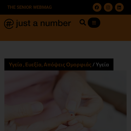
THE SENIOR WEBMAG
Υγεία , Ευεξία, Απόψεις Ομορφιάς​
/
Υγεία