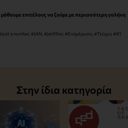
ς μάθουμε επιτέλους να ζούμε με περισσότερη γαλήνη
#just a number
,
#JAN
,
#janfilter
,
#Ενημέρωση
,
#Τεύχος #81
Στην ίδια κατηγορία