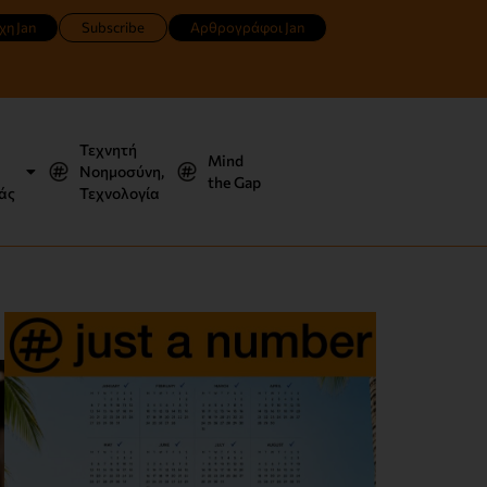
χη Jan
Subscribe
Αρθρογράφοι Jan
Τεχνητή
Mind
Νοημοσύνη,
the Gap
άς
Τεχνολογία