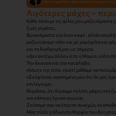
Οδοντίατρος PhD, π. Εθνική Συντονίστρια για την Αν
Λιγότερες μάχες – περ
Κάθε τόσο με τις φίλες μου μαζευόμαστε 
ζωές γεμάτες.
Βρισκόμαστε για έναν καφέ , αλλά καταλή
μαζευτήκαμε πάλι και με χαμόγελα και φ
και τη διαδρομή μας ως σήμερα.
«Δεν αντέχω άλλο» είπε η Μαρία, «όλα στη
Την άκουσα και την κατάλαβα.
«Ίσως» της είπα, «γιατί μάθαμε να πολεμ
«Σκέφτεσαι αγαπημένη μου ότι δε μας έμαθ
επιλέγουμε;
Θυμάσαι, ότι δώσαμε πολλές μάχες στη ζω
και κάποιες έγιναν αγωνία;
Ζούσαμε σαν να έπρεπε συνεχώς να αποδε
Μας πίεζε η άδικη πειθαρχία που δεν μπο