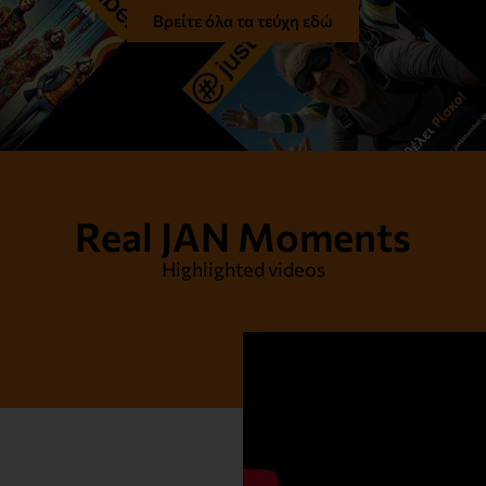
Βρείτε όλα τα τεύχη εδώ
Real JAN Moments
Highlighted videos