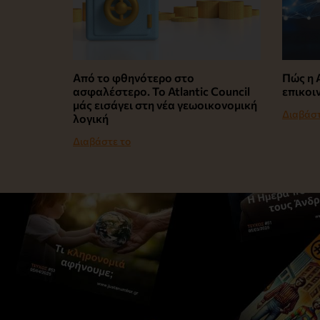
Από το φθηνότερο στο
Πώς η A
ασφαλέστερο. Το Atlantic Council
επικοι
μάς εισάγει στη νέα γεωοικονομική
Διαβάστ
λογική
Διαβάστε το