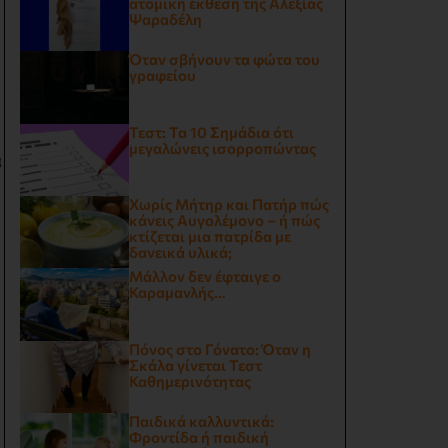
ατομική έκθεση της Αλεξίας
Ψαραδέλη
Όταν σβήνουν τα φώτα του
γραφείου
Τεστ: Τα 10 Σημάδια ότι
μεγαλώνεις ισορροπώντας
α
Χωρίς Μήτηρ και Πατήρ πώς
κάνεις Αυγολέμονο – ή πώς
κτίζεται μια πατρίδα με
δανεικά υλικά;
Μάλλον δεν έφταιγε ο
Καραμανλής…
Πόνος στο Γόνατο: Όταν η
Σκάλα γίνεται Τεστ
Καθημερινότητας
Παιδικά καλλυντικά:
Φροντίδα ή παιδική