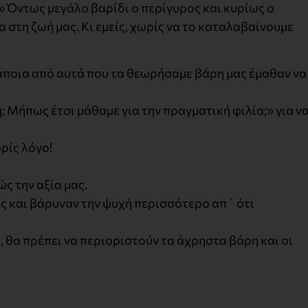
;» Όντως μεγάλο βαρίδι ο περίγυρος και κυρίως ο
 στη ζωή μας. Κι εμείς, χωρίς να το καταλαβαίνουμε
ποια από αυτά που τα θεωρήσαμε βάρη μας έμαθαν να
Μήπως έτσι μάθαμε για την πραγματική φιλία;» για ν
ρίς λόγο!
ς την αξία μας.
ς και βάρυναν την ψυχή περισσότερο απ´ ότι
, θα πρέπει να περιοριστούν τα άχρηστα βάρη και οι