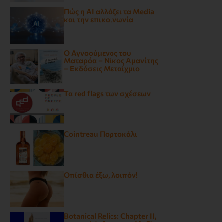
Πώς η AI αλλάζει τα Media
και την επικοινωνία
Ο Αγνοούμενος του
Ματαρόα – Νίκος Αμανίτης
– Εκδόσεις Μεταίχμιο
Τα red flags των σχέσεων
Cointreau Πορτοκάλι
Οπίσθια έξω, λοιπόν!
.
Botanical Relics: Chapter II,