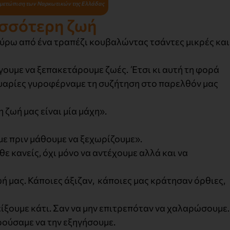
τιμετώπιση των Ναρκωτικών της Ελλάδας
ισσότερη ζωή
γύρω από ένα τραπέζι κουβαλώντας τσάντες μικρές και
γουμε να ξεπακετάρουμε ζωές. Έτσι κι αυτή τη φορά
λυαρίες γυροφέρναμε τη συζήτηση στο παρελθόν μας
 ζωή μας είναι μία μάχη».
άμε πριν μάθουμε να ξεχωρίζουμε».
ε κανείς, όχι μόνο να αντέχουμε αλλά και να
ή μας. Κάποιες άξιζαν, κάποιες μας κράτησαν όρθιες,
ίξουμε κάτι. Σαν να μην επιτρεπόταν να χαλαρώσουμε
ρούσαμε να την εξηγήσουμε.