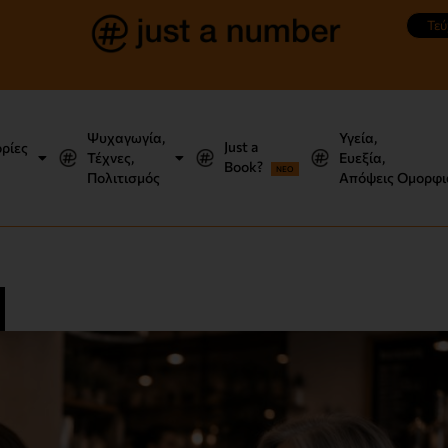
Τεύ
Ψυχαγωγία,
Υγεία,
Just a
ορίες
Τέχνες,
Ευεξία,
Book?
NEO
Πολιτισμός
Απόψεις Ομορφι