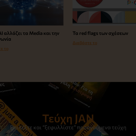
I αλλάζει τα Media και την
Τα red flags των σχέσεων
νωνία
Διαβάστε το
ε το
Τεύχη JAN
Επιλέξτε και “ξεφυλλίστε” προηγούμενα τεύχη