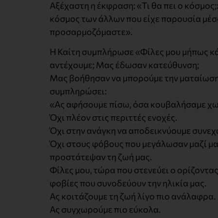
Αξέχαστη η έκφραση: «Τι θα πει ο κόσμος
κόσμος των άλλων που είχε παρουσία μέσα
προσαρμοζόμαστε».
Η Καίτη συμπλήρωσε «Φίλες μου μήπως κά
αντέχουμε; Μας έδωσαν κατεύθυνση;
Μας βοήθησαν να μπορούμε την ματαίωση; 
συμπληρώσει:
«Ας αφήσουμε πίσω, όσα κουβαλήσαμε χω
Όχι πλέον στις περιττές ενοχές.
Όχι στην ανάγκη να αποδεικνύουμε συνεχώ
Όχι στους φόβους που μεγάλωσαν μαζί μα
προστάτεψαν τη ζωή μας.
Φίλες μου, τώρα που στενεύει ο ορίζοντας
φοβίες που συνοδεύουν την ηλικία μας.
Ας κοιτάζουμε τη ζωή λίγο πιο ανάλαφρα.
Ας συγχωρούμε πιο εύκολα.