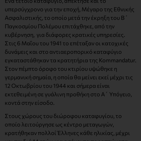
Ενα τέτοιο καταφύγιο, απέκτησε και το
υπερσύγχρονο για την εποχή, Μέγαρο της Εθνικής
Ασφαλιστικής, το οποίο μετά την έκρηξη του Β΄
Παγκοσμίου Πολέμου επιτάχθηκε, από την
κυβέρνηση, για διάφορες κρατικές υπηρεσίες.
Στις 6 Μαΐου του 1941 το επέταξαν οι κατοχικές
δυνάμεις και στο αντιαεροπορικό καταφύγιο
εγκαταστάθηκαν τα κρατητήρια της Kommandatur.
Στον πέμπτο όροφο του κτιρίου υψώθηκε η
γερμανική σημαία, η οποία θα μείνει εκεί μέχρι τις
12 Οκτωβρίου του 1944 και σήμερα είναι
εκτεθειμένη σε γυάλινη προθήκη στο Α΄ Υπόγειο,
κοντά στην είσοδο.
Στους χώρους του διώροφου καταφυγίου, το
οποίο λειτούργησε ως κέντρο μεταγωγών,
κρατήθηκαν πολλοί Έλληνες κάθε ηλικίας, μέχρι