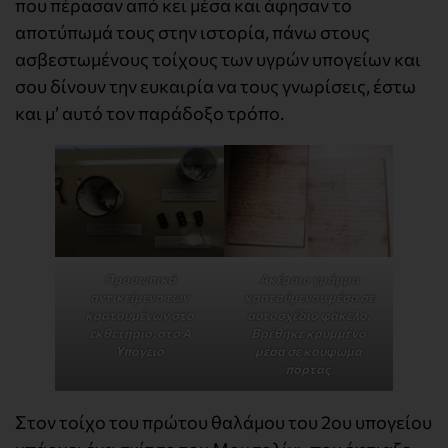
που πέρασαν από κει μέσα και άφησαν το
αποτύπωμά τους στην ιστορία, πάνω στους
ασβεστωμένους τοίχους των υγρών υπογείων και
σου δίνουν την ευκαιρία να τους γνωρίσεις, έστω
και μ’ αυτό τον παράδοξο τρόπο.
Προσωπικά
Ακέραιο γράμμα
αντικείμενα των
κρατούμενου μέσα σε
κρατουμένων στο
αυτοσχέδιο φάκελο.
εκθετήριο, στο Α
Βρέθηκε κρυμμένο
Υπόγειο
μέσα σε κούφωμα
πόρτας
.
Στον τοίχο του πρώτου θαλάμου του 2ου υπογείου