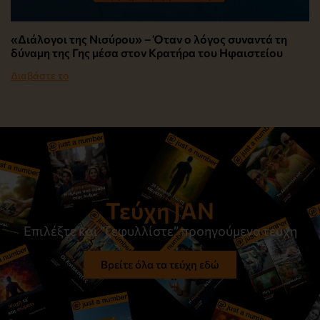
«Διάλογοι της Νισύρου» – Όταν ο λόγος συναντά τη
δύναμη της Γης μέσα στον Κρατήρα του Ηφαιστείου
Διαβάστε το
Τεύχη JAN
Επιλέξτε και “ξεφυλλίστε” προηγούμενα τεύχη
Βρείτε όλα τα τεύχη εδώ