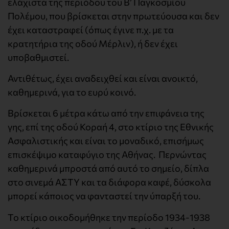
ελάχιστα της περιόδου του Β’ Παγκοσμίου
Πολέμου, που βρίσκεται στην πρωτεύουσα και δεν
έχει καταστραφεί (όπως έγινε π.χ. με τα
κρατητήρια της οδού Μέρλιν), ή δεν έχει
υποβαθμιστεί.
Αντιθέτως, έχει αναδειχθεί και είναι ανοικτό,
καθημερινά, για το ευρύ κοινό.
Βρίσκεται 6 μέτρα κάτω από την επιφάνεια της
γης, επί της οδού Κοραή 4, στο κτίριο της Εθνικής
Ασφαλιστικής και είναι το μοναδικό, επισήμως
επισκέψιμο καταφύγιο της Αθήνας. Περνώντας
καθημερινά μπροστά από αυτό το σημείο, δίπλα
στο σινεμά ΑΣΤΥ και τα διάφορα καφέ, δύσκολα
μπορεί κάποιος να φανταστεί την ύπαρξή του.
Το κτίριο οικοδομήθηκε την περίοδο 1934-1938