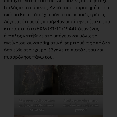
υπάρχει ένα σκίτσο του Μουσολίνι, που έφτιαξε
Ιταλός κρατούμενος. Αν κάποιος παρατηρήσει το
σκίτσο θα δει ότι έχει πάνω του μερικές τρύπες.
Λέγεται ότι αυτές προήλθαν μετά την επίταξη του
κτιρίου από το ΕΑΜ (31/10/1944), όταν ένας
ένοπλος κατέβηκε στο υπόγειο και μόλις το
αντίκρισε, συναισθηματικά φορτισμένος από όλα
όσα είδε στον χώρο, έβγαλε το πιστόλι του και
πυροβόλησε πάνω του.
Σκίτσο του Μουσολίνι
24 ώρες χωρίς φαι και
με ίχνη πυροβολισμού
νερό, μόνο μυρίζοντας
πάνω του
γιασεμί