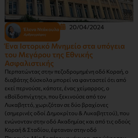
20/04/2024
Έλενα Ντάκουλα
Αρθρογράφος
Ένα Ιστορικό Μνημείο στα υπόγεια
του Μεγάρου της Εθνικής
Ασφαλιστικής
Περπατώντας στην πεζοδρομημένη οδό Κοραή, ο
διαβάτης δύσκολα μπορεί να φανταστεί ότι από
εκεί περνούσε, κάποτε, ένας χείμαρρος, ο
«Βοϊδοπνίχτης», που ξεκινούσε από τον
Λυκαβηττό, χωριζόταν σε δύο βραχίονες
(σημερινές οδοί Δημοκρίτου & Λυκαβηττού), που
ενώνονταν στην οδό Ακαδημίας και από τις οδούς
Κοραή & Σταδίου, έφταναν στην οδό
Πειραιώς. Μία δε πέτρινη γέφυρα, στο ύψος του