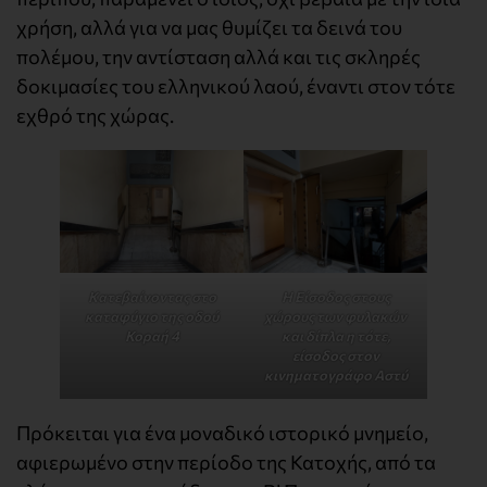
χρήση, αλλά για να μας θυμίζει τα δεινά του
πολέμου, την αντίσταση αλλά και τις σκληρές
δοκιμασίες του ελληνικού λαού, έναντι στον τότε
εχθρό της χώρας.
Κατεβαίνοντας στο
Η Είσοδος στους
καταφύγιο της οδού
χώρους των φυλακών
Κοραή 4
και δίπλα η τότε,
είσοδος στον
κινηματογράφο Αστύ
Πρόκειται για ένα μοναδικό ιστορικό μνημείο,
αφιερωμένο στην περίοδο της Κατοχής, από τα