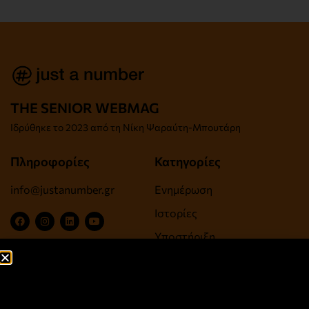
THE SENIOR WEBMAG
Iδρύθηκε το
2023 από τη Νίκη Ψαραύτη-
Μπουτάρη
Πληροφορίες
Κατηγορίες
info@justanumber.gr
Ενημέρωση
Ιστορίες
Υποστήριξη
Ψυχαγωγία, Τέχνες,
Πολιτισμός
Ευεξία, Υγεία, Αντιγήρανση