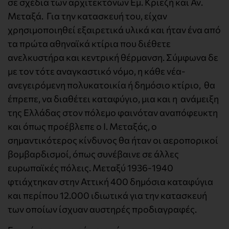
σε σχέδια των αρχιτεκτόνων Εμ. Κριεζή και Αν.
Μεταξά. Για την κατασκευή του, είχαν
χρησιμοποιηθεί εξαιρετικά υλικά και ήταν ένα από
τα πρώτα αθηναϊκά κτίρια που διέθετε
ανελκυστήρα και κεντρική θέρμανση. Σύμφωνα δε
με τον τότε αναγκαστικό νόμο, η κάθε νέα-
ανεγειρόμενη πολυκατοικία ή δημόσιο κτίριο, θα
έπρεπε, να διαθέτει καταφύγιο, μια και η ανάμειξη
της Ελλάδας στον πόλεμο φαινόταν αναπόφευκτη
και όπως προέβλεπε ο Ι. Μεταξάς, ο
σημαντικότερος κίνδυνος θα ήταν οι αεροπορικοί
βομβαρδισμοί, όπως συνέβαινε σε άλλες
ευρωπαϊκές πόλεις. Μεταξύ 1936-1940
φτιάχτηκαν στην Αττική 400 δημόσια καταφύγια
και περίπου 12.000 ιδιωτικά για την κατασκευή
των οποίων ίσχυαν αυστηρές προδιαγραφές.