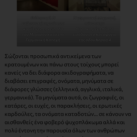
Θάλαμος ΙΙ. Η
Η γερμανική επιγραφή,
ναζισστική σημαία που
πάνω στην
κυμάτιζε στην είσοδο
θωρακισμένη πόρτα
του Μεγάρου κατά την
εισόδου στο καταφύγιο
Γερμανική Κατοχή
της οδού Κοραή 4
Σώζονται προσωπικά αντικείμενα των
κρατουμένων και πάνω στους τοίχους μπορεί
κανείς να δει διάφορα ακιδογραφήματα, να
διαβάσει επιγραφές, ονόματα, μηνύματα σε
διάφορες γλώσσες (ελληνικά, αγγλικά, ιταλικά,
γερμανικά). Τα μηνύματα αυτά, οι ζωγραφιές, οι
κατάρες, οι ευχές, οι παρακλήσεις, οι ερωτικές
καρδούλες, τα ονόματα καταδοτών… σε κάνουν να
αισθανθείς ένα φοβερό ψυχοπλάκωμα αλλά και
πολύ έντονη την παρουσία όλων των ανθρώπων