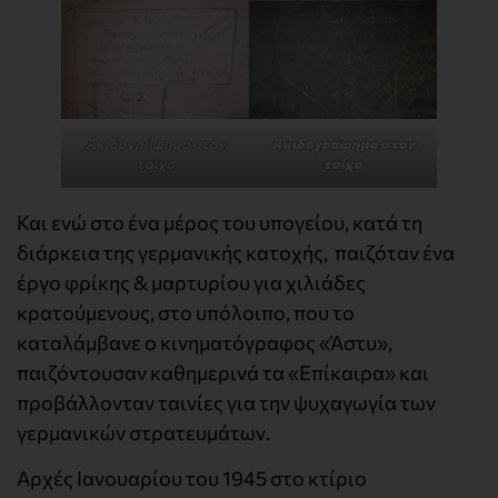
Ακιδογράφημα στον
Ακιδογράφημα στον
τοίχο
τοίχο
Και ενώ στο ένα μέρος του υπογείου, κατά τη
διάρκεια της γερμανικής κατοχής, παιζόταν ένα
έργο φρίκης & μαρτυρίου για χιλιάδες
κρατούμενους, στο υπόλοιπο, που το
καταλάμβανε ο κινηματόγραφος «Άστυ»,
παιζόντουσαν καθημερινά τα «Επίκαιρα» και
προβάλλονταν ταινίες για την ψυχαγωγία των
γερμανικών στρατευμάτων.
Αρχές Ιανουαρίου του 1945 στο κτίριο