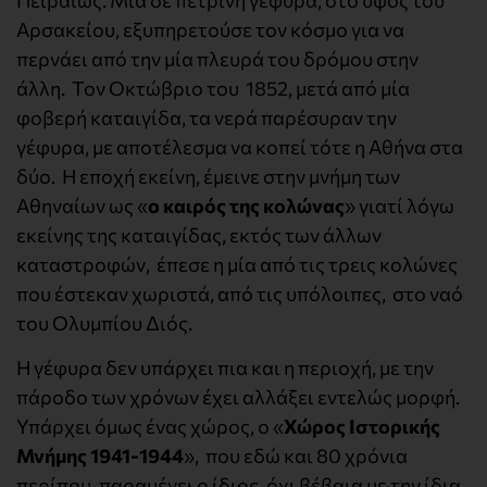
Αρσακείου, εξυπηρετούσε τον κόσμο για να
περνάει από την μία πλευρά του δρόμου στην
άλλη. Τον Οκτώβριο του 1852, μετά από μία
φοβερή καταιγίδα, τα νερά παρέσυραν την
γέφυρα, με αποτέλεσμα να κοπεί τότε η Αθήνα στα
δύο. Η εποχή εκείνη, έμεινε στην μνήμη των
Αθηναίων ως «
ο καιρός της κολώνας
» γιατί λόγω
εκείνης της καταιγίδας, εκτός των άλλων
καταστροφών, έπεσε η μία από τις τρεις κολώνες
που έστεκαν χωριστά, από τις υπόλοιπες, στο ναό
του Ολυμπίου Διός.
Η γέφυρα δεν υπάρχει πια και η περιοχή, με την
πάροδο των χρόνων έχει αλλάξει εντελώς μορφή.
Υπάρχει όμως ένας χώρος, ο «
Χώρος Ιστορικής
Μνήμης 1941-1944
», που εδώ και 80 χρόνια
περίπου, παραμένει ο ίδιος, όχι βέβαια με την ίδια