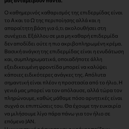
μας ανταμείβουν πάντα.
Ο καθημερινός καθαρισμός της επιδερμίδας είναι
το Α και το Ω της περιποίησης αλλά και η
απαραίτητη βάση για ό,τι ακολουθήσει στη
συνέχεια. Εξάλλου σε μια μη καθαρή επιδερμίδα
δεν αποδίδει ούτε η πιο ακριβοπληρωμένη κρέμα.
Βασική ανάγκη της επιδερμίδας είναι η ενυδάτωση
και, συμπληρωματικά, οποιαδήποτε άλλη
εξειδικευμένη φροντίδα μπορεί να καλύψει
κάποιες ειδικότερες ανάγκες της. Απόλυτα
σημαντική είναι πλέον η προστασία από το ήλιο. Η
γενιά μας μπορεί να τον απόλαυσε, αλλά τώρα τον
πληρώνουμε, καθώς μάθαμε πόσο αρνητικές είναι
συχνά οι επιπτώσεις του. Θα έχουμε την ευκαιρία
να μιλήσουμε λίγο πάρα πάνω για τον ήλιο σε
επόμενο JAN.
Η γυμναστική η άσκηση και ο χρόνος παίζουν