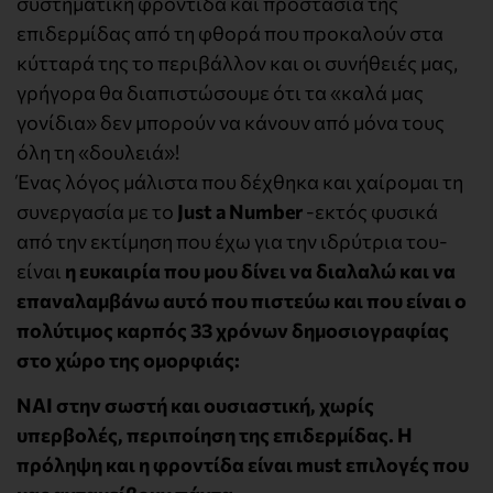
συστηματική φροντίδα και προστασία της
επιδερμίδας από τη φθορά που προκαλούν στα
κύτταρά της το περιβάλλον και οι συνήθειές μας,
γρήγορα θα διαπιστώσουμε ότι τα «καλά μας
γονίδια» δεν μπορούν να κάνουν από μόνα τους
όλη τη «δουλειά»!
Ένας λόγος μάλιστα που δέχθηκα και χαίρομαι τη
συνεργασία με το
Just a Number
-εκτός φυσικά
από την εκτίμηση που έχω για την ιδρύτρια του-
είναι
η ευκαιρία που μου δίνει να διαλαλώ και να
επαναλαμβάνω αυτό που πιστεύω και που είναι ο
πολύτιμος καρπός 33 χρόνων δημοσιογραφίας
στο χώρο της ομορφιάς:
ΝΑΙ στην σωστή και ουσιαστική, χωρίς
υπερβολές, περιποίηση της επιδερμίδας. Η
πρόληψη και η φροντίδα είναι must επιλογές που