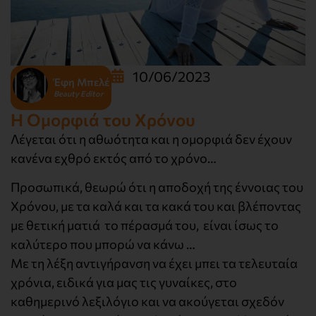
10/06/2023
Έφη Μπελέ
Beauty Editor
H Oμορφιά του Χρόνου
Λέγεται ότι η αθωότητα και η ομορφιά δεν έχουν
κανένα εχθρό εκτός από το χρόνο…
Προσωπικά, θεωρώ ότι η αποδοχή της έννοιας του
Χρόνου, με τα καλά και τα κακά του και βλέποντας
με θετική ματιά το πέρασμά του, είναι ίσως το
καλύτερο που μπορώ να κάνω …
Με τη λέξη αντιγήρανση να έχει μπει τα τελευταία
χρόνια, ειδικά για μας τις γυναίκες, στο
καθημερινό λεξιλόγιο και να ακούγεται σχεδόν