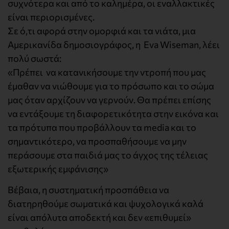
συχνότερα και από το καλημέρα, οι εναλλακτικές
είναι περιορισμένες.
Σε ό,τι αφορά στην ομορφιά και τα νιάτα, μια
Αμερικανίδα δημοσιογράφος, η Eva Wiseman, λέει
πολύ σωστά:
«Πρέπει να κατανικήσουμε την ντροπή που μας
έμαθαν να νιώθουμε για το πρόσωπο και το σώμα
μας όταν αρχίζουν να γερνούν. Θα πρέπει επίσης
να εντάξουμε τη διαφορετικότητα στην εικόνα και
τα πρότυπα που προβάλλουν τα media και το
σημαντικότερο, να προσπαθήσουμε να μην
περάσουμε στα παιδιά μας το άγχος της τέλειας
εξωτερικής εμφάνισης»
Βέβαια, η συστηματική προσπάθεια να
διατηρηθούμε σωματικά και ψυχολογικά καλά
είναι απόλυτα αποδεκτή και δεν «επιθυμεί»