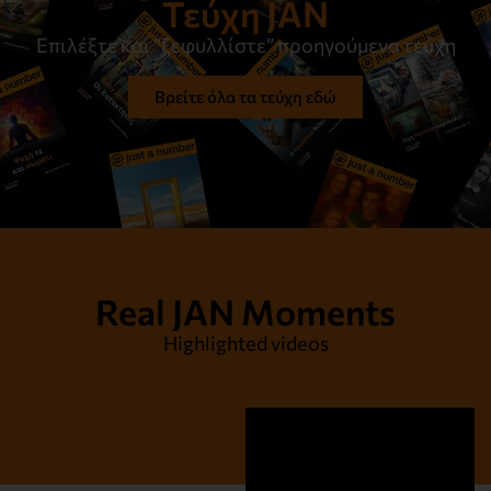
Τεύχη JAN
Επιλέξτε και “ξεφυλλίστε” προηγούμενα τεύχη
Βρείτε όλα τα τεύχη εδώ
Real JAN Moments
Highlighted videos