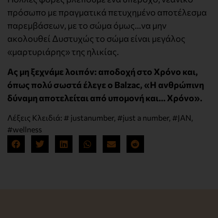
πρόσωπο με πραγματικά πετυχημένο αποτέλεσμα
παρεμβάσεων, με το σώμα όμως…να μην
ακολουθεί Δυστυχώς το σώμα είναι μεγάλος
«μαρτυριάρης» της ηλικίας.
Ας μη ξεχνάμε λοιπόν: αποδοχή στο Χρόνο και,
όπως πολύ σωστά έλεγε ο Balzac, «Η ανθρώπινη
δύναμη αποτελείται από υπομονή και… Χρόνο».
Λέξεις Κλειδιά:
# justanumber
,
#just a number
,
#JAN
,
#wellness