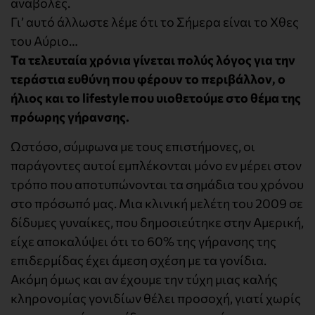
αναβολές.
Γι’ αυτό άλλωστε λέμε ότι το Σήμερα είναι το Χθες
του Αύριο…
Τα τελευταία χρόνια γίνεται πολύς λόγος για την
τεράστια ευθύνη που φέρουν το περιβάλλον, ο
ήλιος και το lifestyle που υιοθετούμε στο θέμα της
πρόωρης γήρανσης.
Ωστόσο, σύμφωνα με τους επιστήμονες, οι
παράγοντες αυτοί εμπλέκονται μόνο εν μέρει στον
τρόπο που αποτυπώνονται τα σημάδια του χρόνου
στο πρόσωπό μας. Μια κλινική μελέτη του 2009 σε
δίδυμες γυναίκες, που δημοσιεύτηκε στην Αμερική,
είχε αποκαλύψει ότι το 60% της γήρανσης της
επιδερμίδας έχει άμεση σχέση με τα γονίδια.
Ακόμη όμως και αν έχουμε την τύχη μιας καλής
κληρονομίας γονιδίων θέλει προσοχή, γιατί χωρίς