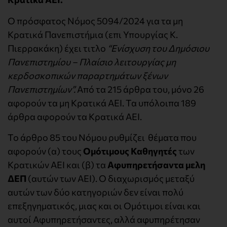
Ο πρόσφατος Νόμος 5094/2024 για τα μη
Κρατικά Πανεπιστήμια (επι Υπουργίας Κ.
Πιερρακάκη) έχει τιτλο
“Ενίσχυση του Δημόσιου
Πανεπιστημίου – Πλαίσιο λειτουργίας μη
κερδοσκοπικών παραρτημάτων ξένων
Πανεπιστημίων”.
Aπό τα 215 άρθρα του, μόνο 26
αφορούν τα μη Κρατικά ΑΕΙ. Τα υπόλοιπα 189
άρθρα αφορούν τα Κρατικά ΑΕΙ.
Το άρθρο 85 του Νόμου ρυθμίζει θέματα που
αφορούν (α) τους
Ομότιμους Καθηγητές
των
Κρατικών ΑΕΙ και (β) τα
Αφυπηρετήσαντα μελη
ΔΕΠ
(αυτών των ΑΕΙ). Ο διαχωρισμός μεταξύ
αυτών των δύο κατηγοριών δεν είναι πολύ
επεξηγηματικός, μιας και οι Ομότιμοι είναι και
αυτοί Αφυπηρετήσαντες, αλλά αφυπηρέτησαν