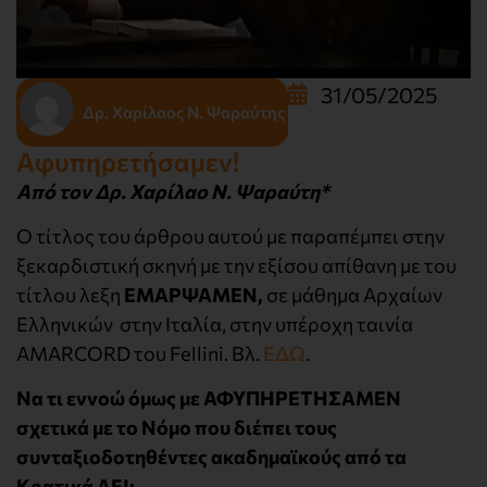
31/05/2025
Δρ. Χαρίλαος Ν. Ψαραύτης
Αφυπηρετήσαμεν!
Από τον Δρ. Χαρίλαο Ν. Ψαραύτη*
Ο τίτλος του άρθρου αυτού με παραπέμπει στην
ξεκαρδιστική σκηνή με την εξίσου απίθανη με του
τίτλου λεξη
ΕΜΑΡΨΑΜΕΝ,
σε μάθημα Αρχαίων
Ελληνικών στην Ιταλία, στην υπέροχη ταινία
AMARCORD του Fellini. Βλ.
ΕΔΩ
.
Να τι εννοώ όμως με ΑΦΥΠΗΡΕΤΗΣΑΜΕΝ
σχετικά με το Νόμο που διέπει τους
συνταξιοδοτηθέντες ακαδημαϊκούς από τα
Κρατικά ΑΕΙ: