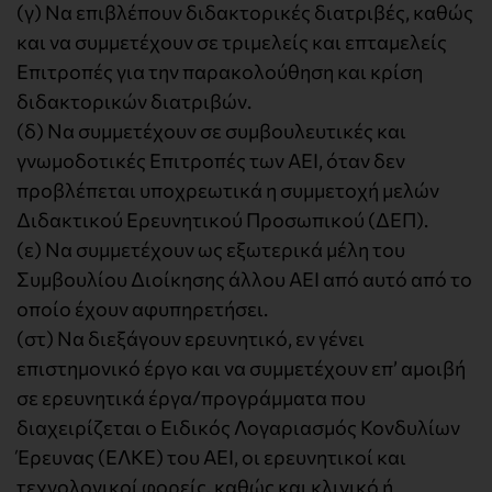
(γ) Να επιβλέπουν διδακτορικές διατριβές, καθώς
και να συμμετέχουν σε τριμελείς και επταμελείς
Επιτροπές για την παρακολούθηση και κρίση
διδακτορικών διατριβών.
(δ) Να συμμετέχουν σε συμβουλευτικές και
γνωμοδοτικές Επιτροπές των ΑΕΙ, όταν δεν
προβλέπεται υποχρεωτικά η συμμετοχή μελών
Διδακτικού Ερευνητικού Προσωπικού (ΔΕΠ).
(ε) Να συμμετέχουν ως εξωτερικά μέλη του
Συμβουλίου Διοίκησης άλλου ΑΕΙ από αυτό από το
οποίο έχουν αφυπηρετήσει.
(στ) Να διεξάγουν ερευνητικό, εν γένει
επιστημονικό έργο και να συμμετέχουν επ’ αμοιβή
σε ερευνητικά έργα/προγράμματα που
διαχειρίζεται ο Ειδικός Λογαριασμός Κονδυλίων
Έρευνας (ΕΛΚΕ) του ΑΕΙ, οι ερευνητικοί και
τεχνολογικοί φορείς, καθώς και κλινικό ή