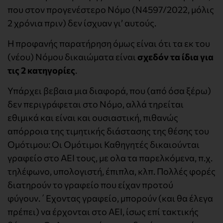
που στον προγενέστερο Νόμο (Ν4597/2022, μόλις
2 χρόνια πριν) δεν ίσχυαν γι’ αυτούς.
Η προφανής παρατήρηση όμως είναι ότι τα εκ του
(νέου) Νόμου δικαιώματα είναι
σχεδόν τα ίδια για
τις 2 κατηγορίες
.
Υπάρχει βεβαια μια διαφορά, που (από όσα ξέρω)
δεν περιγράφεται στο Νόμο, αλλά τηρείται
εθιμικά και είναι και ουσιαστική, πιθανώς
απόρροια της τιμητικής διάστασης της θέσης του
Ομότιμου: Οι Ομότιμοι Καθηγητές δικαιούνται
γραφείο στο ΑΕΙ τους, με ολα τα παρελκόμενα, π.χ.
τηλέφωνο, υπολογιστή, έπιπλα, κλπ. Πολλές φορές
διατηρούν το γραφείο που είχαν προτού
φύγουν.΄Εχοντας γραφείο, μπορούν (και θα έλεγα
πρέπει) να έρχονται στο ΑΕΙ, ίσως επί τακτικής