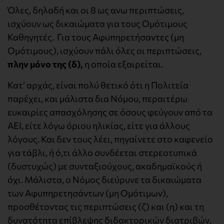
Όλες, δηλαδή και οι 8 ως ανω περιπτώσεις,
ισχύουν ως δικαιώματα για τους Ομότιμους
Καθηγητές. Για τους Αφυπηρετήσαντες (μη
Ομότιμους), ισχύουν πάλι όλες οι περιπτώσεις,
πλην μόνο της (δ),
η οποία εξαιρείται.
Κατ’ αρχάς, είναι πολύ θετικό ότι η Πολιτεία
παρέχει, και μάλιστα δια Νόμου, περαιτέρω
ευκαιρίες απασχόλησης σε όσους φεύγουν από τα
ΑΕΙ, είτε λόγω όριου ηλικίας, είτε για άλλους
λόγους. Και δεν τους λέει, πηγαίνετε στο καφενείο
για τάβλι, ή ό,τι άλλο συνδέεται στερεοτυπικά
(δυστυχώς) με συνταξιούχους, ακαδημαϊκούς
ή
όχι. Μάλιστα, ο Νόμος διεύρυνε τα δικαιώματα
των Αφυπηρετησάντων (μη Ομότιμων),
προσθέτοντας τις περιπτώσεις (ζ) και (η) και τη
δυνατότητα επίβλεψης διδακτορικών διατριβών,