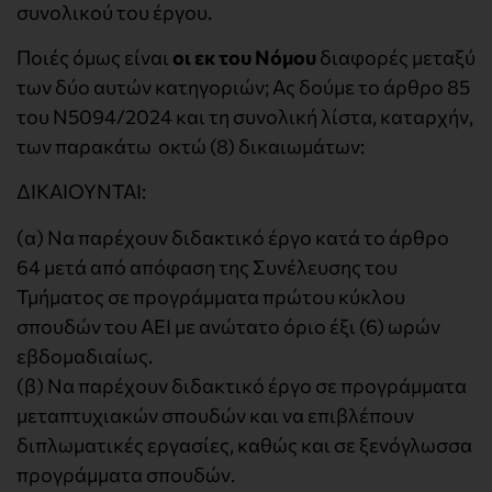
συνολικού του έργου.
Ποιές όμως είναι
οι εκ του Νόμου
διαφορές μεταξύ
των δύο αυτών κατηγοριών; Ας δούμε το άρθρο 85
του Ν5094/2024 και τη συνολική λίστα, καταρχήν,
των παρακάτω οκτώ (8) δικαιωμάτων:
ΔΙΚΑΙΟΥΝΤΑΙ:
(α) Να παρέχουν διδακτικό έργο κατά το άρθρο
64 μετά από απόφαση της Συνέλευσης του
Τμήματος σε προγράμματα πρώτου κύκλου
σπουδών του ΑΕΙ με ανώτατο όριο έξι (6) ωρών
εβδομαδιαίως.
(β) Να παρέχουν διδακτικό έργο σε προγράμματα
μεταπτυχιακών σπουδών και να επιβλέπουν
διπλωματικές εργασίες, καθώς και σε ξενόγλωσσα
προγράμματα σπουδών.