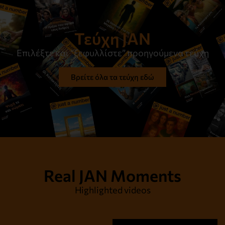
Τεύχη JAN
Επιλέξτε και “ξεφυλλίστε” προηγούμενα τεύχη
Βρείτε όλα τα τεύχη εδώ
Real JAN Moments
Highlighted videos