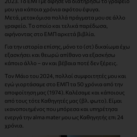
2023. Το ΕΜΠ με άφησε να διατηρήσω το γραφείο
μου για κάποια χρόνια αφότου έφυγα.
Mετά, μετακόμισα πολλά πράγματα μου σε άλλο
γραφείο. Τo οποίο και τελικά παρέδωσα,
αφήνοντας στο ΕΜΠ αρκετά βιβλία.
Για την ιστορία επίσης, μόνο το (στ) δικαίωμα έχω
εξασκήσει και θεωρώ απίθανο να εξασκήσω
κάποιο άλλο – αν και βέβαια ποτέ δεν ξέρεις.
Toν Μάιο του 2024, πολλοί συμφοιτητές μου και
εγώ γιορτάσαμε στο ΕΜΠ τα 50 χρόνια από την
αποφοίτηση μας (1974). Καλέσαμε και κάποιους
από τους τότε Καθηγητές μας (βλ. φωτο). Είμαι
ικανοποιημένος που μπόρεσα και υπηρέτησα
ενεργά την alma mater μου ως Καθηγητής επι 24
χρόνια.