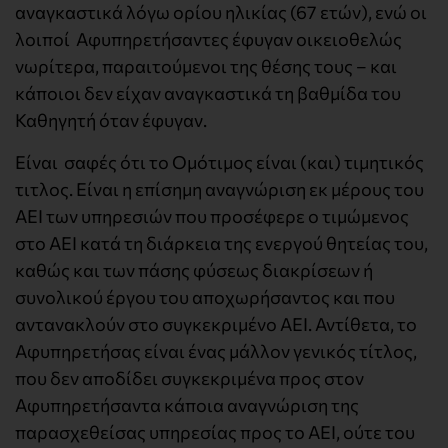
αναγκαστικά λόγω ορίου ηλικίας (67 ετών), ενώ οι
λοιποί Αφυπηρετήσαντες έφυγαν οικειοθελώς
νωρίτερα, παραιτούμενοι της θέσης τους – και
κάποιοι δεν είχαν αναγκαστικά τη βαθμίδα του
Καθηγητή όταν έφυγαν.
Είναι σαφές ότι το Ομότιμος είναι (και) τιμητικός
τιτλος. Είναι η επίσημη αναγνώριση εκ μέρους του
ΑΕΙ των υπηρεσιών που προσέφερε ο τιμώμενος
στο ΑΕΙ κατά τη διάρκεια της ενεργού θητείας του,
καθώς και των πάσης φύσεως διακρίσεων ή
συνολικού έργου του αποχωρήσαντος και που
αντανακλούν στο συγκεκριμένο ΑΕΙ. Αντίθετα, το
Αφυπηρετήσας είναι ένας μάλλον γενικός τίτλος,
που δεν αποδίδει συγκεκριμένα προς στον
Αφυπηρετήσαντα κάποια αναγνώριση της
παρασχεθείσας υπηρεσίας προς το ΑΕΙ, ούτε του