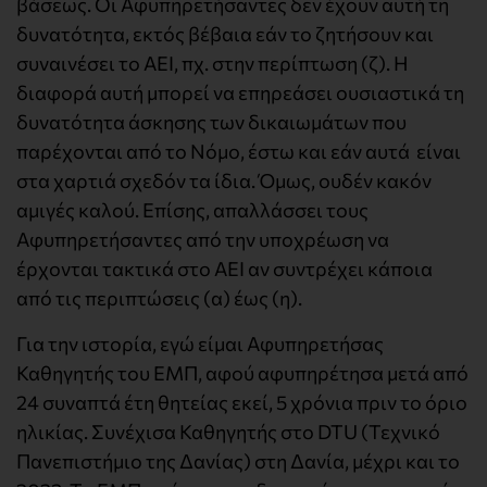
βάσεως. Οι Αφυπηρετήσαντες δεν έχουν αυτή τη
δυνατότητα, εκτός βέβαια εάν το ζητήσουν και
συναινέσει το ΑΕΙ, πχ. στην περίπτωση (ζ). Η
διαφορά αυτή μπορεί να επηρεάσει ουσιαστικά τη
δυνατότητα άσκησης των δικαιωμάτων που
παρέχονται από το Νόμο, έστω και εάν αυτά είναι
στα χαρτιά σχεδόν τα ίδια. Όμως, ουδέν κακόν
αμιγές καλού. Επίσης, απαλλάσσει τους
Αφυπηρετήσαντες από την υποχρέωση να
έρχονται τακτικά στο ΑΕΙ αν συντρέχει κάποια
από τις περιπτώσεις (α) έως (η).
Για την ιστορία, εγώ είμαι Αφυπηρετήσας
Καθηγητής του ΕΜΠ, αφού αφυπηρέτησα μετά από
24 συναπτά έτη θητείας εκεί, 5 χρόνια πριν το όριο
ηλικίας. Συνέχισα Καθηγητής στο DTU (Τεχνικό
Πανεπιστήμιο της Δανίας) στη Δανία, μέχρι και το