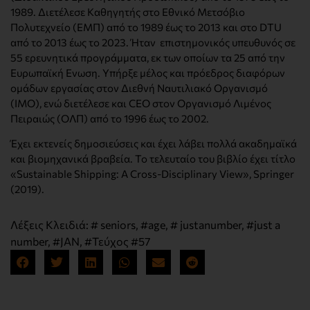
1989. Διετέλεσε Καθηγητής στο Εθνικό Μετσόβιο
Πολυτεχνείο (ΕΜΠ) από το 1989 έως το 2013 και στο DTU
από το 2013 έως το 2023. Ήταν επιστημονικός υπευθυνός σε
55 ερευνητικά προγράμματα, εκ των οποίων τα 25 από την
Ευρωπαϊκή Ενωση. Υπήρξε μέλος και πρόεδρος διαφόρων
ομάδων εργασίας στον Διεθνή Ναυτιλιακό Οργανισμό
(IMO), ενώ διετέλεσε και CEO στον Οργανισμό Λιμένος
Πειραιώς (ΟΛΠ) από το 1996 έως το 2002.
Έχει εκτενείς δημοσιεύσεις και έχει λάβει πολλά ακαδημαϊκά
και βιομηχανικά βραβεία. Το τελευταίο του βιβλίο έχει τίτλο
«Sustainable Shipping: A Cross-Disciplinary View», Springer
(2019).
Λέξεις Κλειδιά:
# seniors
,
#age
,
# justanumber
,
#just a
number
,
#JAN
,
#Τεύχος #57