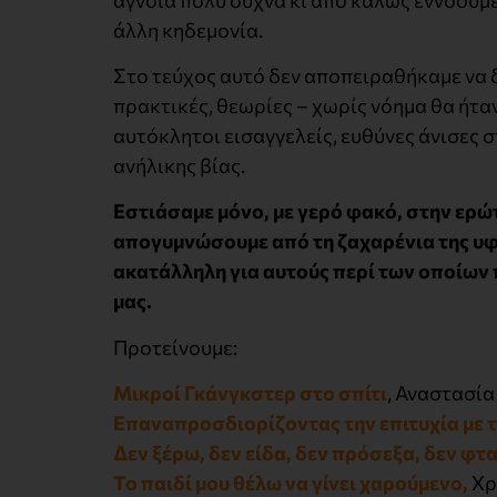
άλλη κηδεμονία.
Στο τεύχος αυτό δεν αποπειραθήκαμε να 
πρακτικές, θεωρίες – χωρίς νόημα θα ήτα
αυτόκλητοι εισαγγελείς, ευθύνες άνισες σ
ανήλικης βίας.
Εστιάσαμε μόνο, με γερό φακό, στην ερώ
απογυμνώσουμε από τη ζαχαρένια της υφή
ακατάλληλη για αυτούς περί των οποίων 
μας.
Προτείνουμε:
Μικροί Γκάνγκστερ στο σπίτι
, Αναστασία
Επαναπροσδιορίζοντας την επιτυχία με 
Δεν ξέρω, δεν είδα, δεν πρόσεξα, δεν φτ
Το παιδί μου θέλω να γίνει χαρούμενο,
Χρ