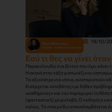
19/10/2
Νίκη Μπουτάρη
Founder / Author Just a Number
Εσύ τι θες να γίνει ότα
Παρακολουθώ ένα βίντεο που έχει κάνει τ
Η σκηνή στην τάξη γιαπωνέζικου νηπιαγωγ
Τα αξιολάτρευτα νήπια, αναπαριστούν οδ
Εισέρχεται «επιβάτης» με δήθεν πρόβλημ
«καθήμενος» και του παραχωρεί τη θέση το
(φανταστική) χειρολαβή. Ο «οδηγός» κοιτ
καλώς. Το «παιχνίδι» επαναλαμβάνεται έω