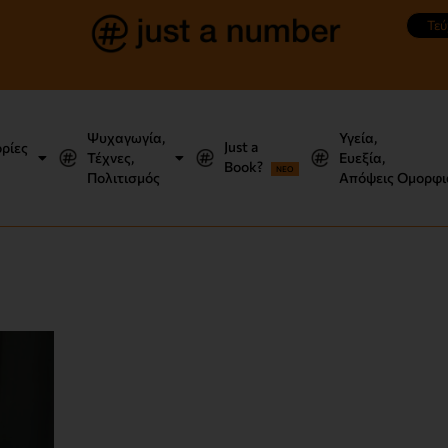
Τεύ
Ψυχαγωγία,
Υγεία,
Just a
ορίες
Τέχνες,
Ευεξία,
Book?
NEO
Πολιτισμός
Απόψεις Ομορφι