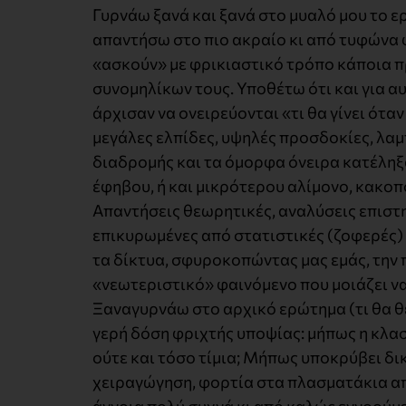
Γυρνάω ξανά και ξανά στο μυαλό μου το 
απαντήσω στο πιο ακραίο κι από τυφώνα φ
«ασκούν» με φρικιαστικό τρόπο κάποια 
συνομηλίκων τους. Υποθέτω ότι και για αυ
άρχισαν να ονειρεύονται «τι θα γίνει ότ
μεγάλες ελπίδες, υψηλές προσδοκίες, λαμ
διαδρομής και τα όμορφα όνειρα κατέληξ
έφηβου, ή και μικρότερου αλίμονο, κακοπ
Απαντήσεις θεωρητικές, αναλύσεις επιστ
επικυρωμένες από στατιστικές (ζοφερές)
τα δίκτυα, σφυροκοπώντας μας εμάς, την
«νεωτεριστικό» φαινόμενο που μοιάζει να
Ξαναγυρνάω στο αρχικό ερώτημα (τι θα θ
γερή δόση φριχτής υποψίας: μήπως η κλασ
ούτε και τόσο τίμια; Μήπως υποκρύβει δι
χειραγώγηση, φορτία στα πλασματάκια από
άγνοια πολύ συχνά κι από καλώς εννοούμε