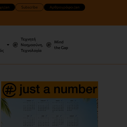
χη Jan
Subscribe
Αρθρογράφοι Jan
Τεχνητή
Mind
Νοημοσύνη,
the Gap
άς
Τεχνολογία