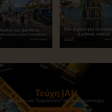
Τεύχη JAN
Επιλέξτε και “ξεφυλλίστε” προηγούμενα τεύχη