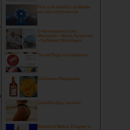
Πώς η AI αλλάζει τα Media
ς
και την επικοινωνία
,
Ο Αγνοούμενος του
Ματαρόα – Νίκος Αμανίτης
– Εκδόσεις Μεταίχμιο
Τα red flags των σχέσεων
Cointreau Πορτοκάλι
υ
Οπίσθια έξω, λοιπόν!
Botanical Relics: Chapter II,