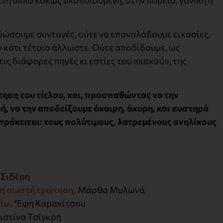
δώσουμε συνταγές, ούτε να επαναλάβουμε εικασίες,
ν κάτι τέτοιο άλλωστε. Ούτε αποδίδουμε, ως
τις διάφορες πηγές κι εστίες του «κακού», της
τηση του τίτλου, και, προσπαθώντας να την
, να την αποδείξουμε άκαιρη, άκυρη, και αυστηρά
πρόκειται: τους πολύτιμους, λατρεμένους ανηλίκους
 Σιδέρη
τη σωστή ερώτηση,
Μάρθα Μυλωνά
αίω,
‘
Εφη Καρακίτσου
ιστίνα Τσίγκρη