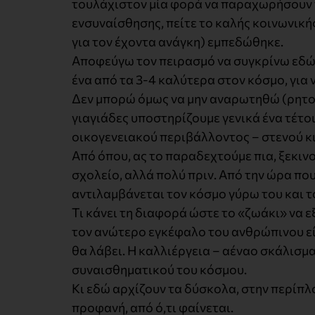
τουλάχιστον μία φορά να παραχωρήσουν τη
ενσυναίσθησης, πείτε το καλής κοινωνικ
για τον έχοντα ανάγκη) εμπεδώθηκε.
Αποφεύγω τον πειρασμό να συγκρίνω εδώδ
ένα από τα 3-4 καλύτερα στον κόσμο, για
Δεν μπορώ όμως να μην αναρωτηθώ (ρητορι
γιαγιάδες υποστηρίζουμε γενικά ένα τέτο
οικογενειακού περιβάλλοντος – στενού κ
Από όπου, ας το παραδεχτούμε πια, ξεκινού
σχολείο, αλλά πολύ πριν. Από την ώρα πο
αντιλαμβάνεται τον κόσμο γύρω του και τ
Τι κάνει τη διαφορά ώστε το «ζωάκι» να ε
τον ανώτερο εγκέφαλο του ανθρώπινου είδ
θα λάβει. Η καλλιέργεια – αέναο σκάλισμα
συναισθηματικού του κόσμου.
Κι εδώ αρχίζουν τα δύσκολα, στην περίπλ
προφανή, από ό,τι φαίνεται.