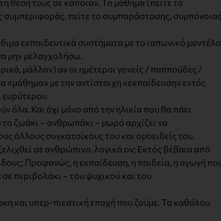
 θέση τους σε κάποιον. Το μάθημα (πείτε το
ής συμπεριφοράς, πείτε το συμπαράστασης, συμπόνοια
ιμα εκπαιδευτικά συστήματα με το ιαπωνικό μοντέλο
 να μην μελαγχολήσω.
κά, μάλλον) αν οι ημέτεροι γονείς / παππούδες /
ιο «μάθημα» με την αντίστοιχη «εκπαίδευση» εντός
ι ευρύτερου.
ν όλα. Και όχι μόνο από την ηλικία που θα πάει
υ το ζωάκι – ανθρωπάκι – μωρό αρχίζει να
ους άλλους συγκατοίκους του και ομοειδείς του.
ξελιχθεί σε ανθρώπινο, λογικό ον; Εκτός βέβαια από
ους; Προφανώς, η εκπαίδευση, η παιδεία, η αγωγή πο
 σε περιβολάκι – του ψυχικού και του
οκη και υπερ-πιεστική εποχή που ζούμε. Τα καθόλου