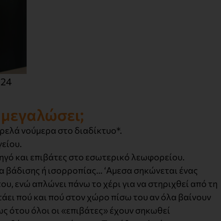
024
ν μεγαλώσει;
ρελά νούμερα στο διαδίκτυο*.
είου.
ηγό και επιβάτες στο εσωτερικό λεωφορείου.
α βάδισης ή ισορροπίας… ‘Αμεσα σηκώνεται ένας
υ, ενώ απλώνει πάνω το χέρι για να στηριχθεί από τη
άει πού και πού στον χώρο πίσω του αν όλα βαίνουν
ς ότου όλοι οι «επιβάτες» έχουν σηκωθεί