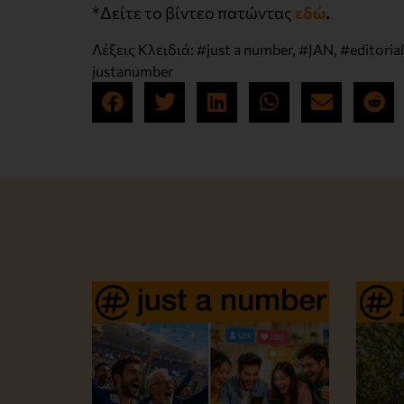
*Δείτε το βίντεο πατώντας
εδώ
.
Λέξεις Κλειδιά:
#just a number
,
#JAN
,
#editorial
justanumber