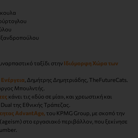
άκουλα
Κούρτογλου
ύλου
εξανδροπούλου
συναρπαστικό ταξίδι στην
Ιδιόμορφη Χώρα των
ν Ενέργεια
, Δημήτρης Δημητριάδης, TheFutureCats.
ιώργος Μπουλντής.
τες
κάνει τις «δύο σε μία», και χρεωστική και
 Dual της Εθνικής Τράπεζας.
τητας AdvantAge,
του KPMG Group, με σκοπό την
(ageism) στο εργασιακό περιβάλλον, που ξεκίνησε
Number.