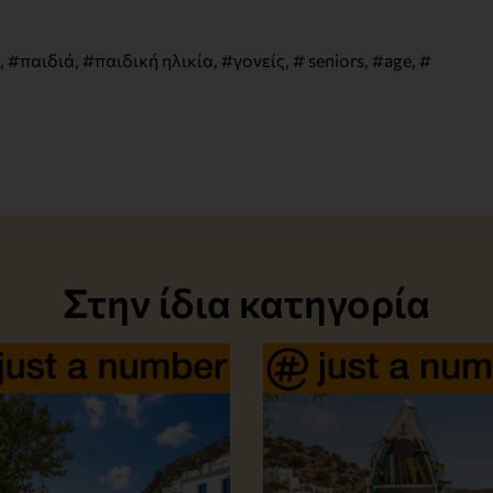
,
#παιδιά
,
#παιδική ηλικία
,
#γονείς
,
# seniors
,
#age
,
#
Στην ίδια κατηγορία