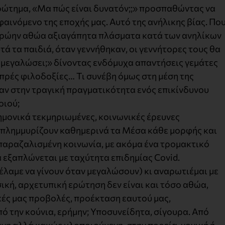
ερώτημα, «Μα πώς είναι δυνατόν;;» προσπαθώντας να
αινόμενο της εποχής μας. Αυτό της ανήλικης βίας. Πο
πρώην αθώα αξιαγάπητα πλάσματα κατά των ανηλίκων
τά τα παιδιά, όταν γεννήθηκαν, οι γεννήτορες τους θα
αν μεγαλώσει;» δίνοντας ενδόμυχα απαντήσεις γεμάτες
πρές φιλοδοξίες… Τι συνέβη όμως στη μέση της
αν στην τραγική πραγματικότητα ενός επικίνδυνου
οιού;
ημονικά τεκμηριωμένες, κοινωνικές έρευνες
 πλημμυρίζουν καθημερινά τα Μέσα κάθε μορφής και
 παραζαλισμένη κοινωνία, με ακόμα ένα τρομακτικό
 εξαπλώνεται με ταχύτητα επιδημίας Covid.
έλαμε να γίνουν όταν μεγαλώσουν) κι αναρωτιέμαι με
ική, αρχετυπική ερώτηση δεν είναι και τόσο αθώα,
κές μας προβολές, προέκταση εαυτού μας,
 την κούνια, ερήμην; Υποσυνείδητα, σίγουρα. Από
νη αλλά κακώς υλοποιούμενη, στην πορεία, γονική ή