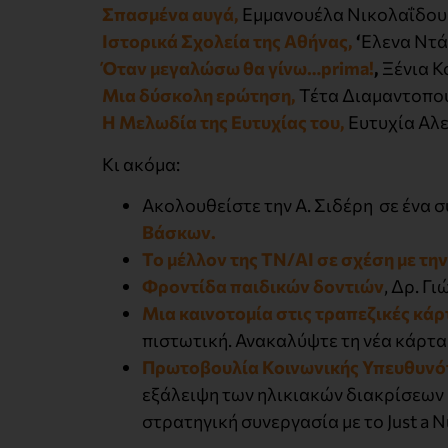
Σπασμένα αυγά,
Εμμανουέλα Νικολαΐδου
Ιστορικά Σχολεία της Αθήνας,
‘
Ελενα Ντ
Όταν μεγαλώσω θα γίνω…prima!
,
Ξένια 
Μια δύσκολη ερώτηση,
Τέτα Διαμαντοπο
Η Μελωδία της Ευτυχίας του,
Ευτυχία Αλ
Κι ακόμα:
Ακολουθείστε την Α. Σιδέρη σε ένα 
Βάσκων.
Το μέλλον της ΤΝ/ΑΙ σε σχέση με τη
Φροντίδα παιδικών δοντιών
, Δρ. Γ
Μια καινοτομία στις τραπεζικές κάρ
πιστωτική. Ανακαλύψτε τη νέα κάρτα
Πρωτοβουλία Κοινωνικής Υπευθυνό
εξάλειψη των ηλικιακών διακρίσεων 
στρατηγική συνεργασία με το Just a 