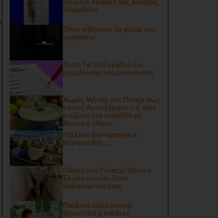
ατομική έκθεση της Αλεξίας
Ψαραδέλη
υ
Όταν σβήνουν τα φώτα του
γραφείου
Τεστ: Τα 10 Σημάδια ότι
μεγαλώνεις ισορροπώντας
Χωρίς Μήτηρ και Πατήρ πώς
κάνεις Αυγολέμονο – ή πώς
κτίζεται μια πατρίδα με
δανεικά υλικά;
Μάλλον δεν έφταιγε ο
Καραμανλής…
Πόνος στο Γόνατο: Όταν η
Σκάλα γίνεται Τεστ
Καθημερινότητας
Παιδικά καλλυντικά:
Φροντίδα ή παιδική