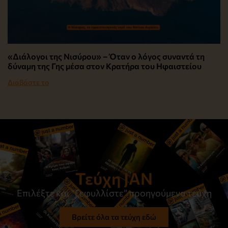
«Διάλογοι της Νισύρου» – Όταν ο λόγος συναντά τη
δύναμη της Γης μέσα στον Κρατήρα του Ηφαιστείου
Διαβάστε το
Τεύχη JAN
Επιλέξτε και “ξεφυλλίστε” προηγούμενα τεύχη
Βρείτε όλα τα τεύχη εδώ