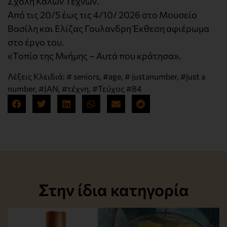
Σχολή Καλών Τεχνών.
Από τις 20/5 έως τις 4/10/ 2026 στο Μουσείο
Βασίλη και Ελίζας Γουλανδρη Έκθεση αφιέρωμα
στο έργο του.
«Τοπία της Μνήμης – Αυτά που κράτησα».
Λέξεις Κλειδιά:
# seniors
,
#age
,
# justanumber
,
#just a
number
,
#JAN
,
#τέχνη
,
#Τεύχος #84
Στην ίδια κατηγορία