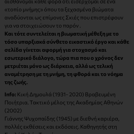
αισθάνομαι κάθε φορά ότι εισέρχομαι σε ένα
«τοπίο μνήμης» όπου τα ξεχασμένα βιώματα
αναδύονται ως επίμονες Σκιές που επιστρέφουν
για να στοιχειώσουν το παρόν .
Και τότε συντελείται η βιωματική μέθεξη με το
τόσο υπαρξιακά σύνθετο εικαστικό έργο και κάθε
σελίδα γίνεται αφορμή για στοχασμό και
εσωτερικό διάλογο, τώρα πια που ο χρόνος δεν
μετριέται μόνο ως διάρκεια, αλλά ως τελική
αναμέτρηση με τη μνήμη, τη φθορά και το νόημα
της ζωής.
Info:
Κική Δημουλά (1931- 2020) Βραβευμένη
Ποιήτρια. Τακτικό μέλος της Ακαδημίας Αθηνών
(2002)
Γιάννης Ψυχοπαίδης (1945) με διεθνή καριέρα,
πολλές εκθέσεις και εκδόσεις. Καθηγητής στη