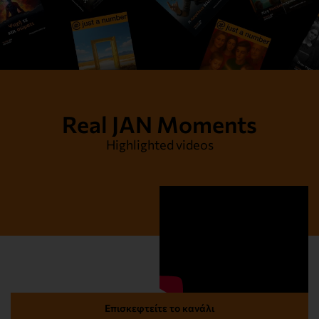
Real JAN Moments
Highlighted videos
Επισκεφτείτε το κανάλι