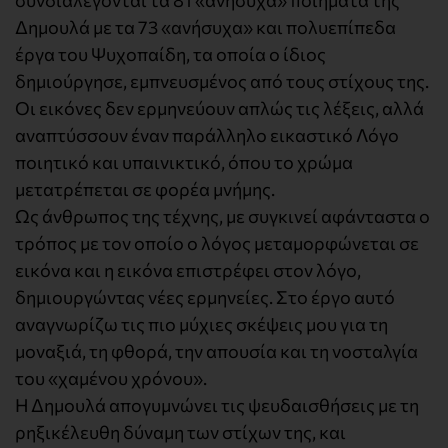
συνδιαλέγονται τα 81 «ανήσυχα» ποιήματα της
Δημουλά με τα 73 «ανήσυχα» και πολυεπίπεδα
έργα του Ψυχοπαίδη, τα οποία ο ίδιος
δημιούργησε, εμπνευσμένος από τους στίχους της.
Οι εικόνες δεν ερμηνεύουν απλώς τις λέξεις, αλλά
αναπτύσσουν έναν παράλληλο εικαστικό Λόγο
ποιητικό και υπαινικτικό, όπου το χρώμα
μετατρέπεται σε φορέα μνήμης.
Ως άνθρωπος της τέχνης, με συγκινεί αφάνταστα ο
τρόπος με τον οποίο ο λόγος μεταμορφώνεται σε
εικόνα και η εικόνα επιστρέφει στον λόγο,
δημιουργώντας νέες ερμηνείες. Στο έργο αυτό
αναγνωρίζω τις πιο μύχιες σκέψεις μου για τη
μοναξιά, τη φθορά, την απουσία και τη νοσταλγία
του «χαμένου χρόνου».
Η Δημουλά απογυμνώνει τις ψευδαισθήσεις με τη
ρηξικέλευθη δύναμη των στίχων της, και