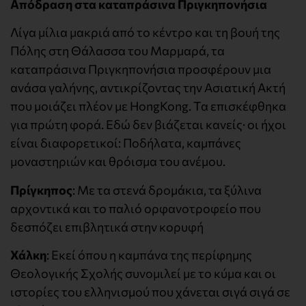
Απόδραση στα καταπράσινα Πριγκηπονήσια
Λίγα μίλια μακριά από το κέντρο και τη βουή της
Πόλης στη Θάλασσα του Μαρμαρά, τα
καταπράσινα Πριγκηπονήσια προσφέρουν μια
ανάσα γαλήνης, αντικρίζοντας την Ασιατική Ακτή
που μοιάζει πλέον με HongKong. Τα επισκέφθηκα
για πρώτη φορά. Εδώ δεν βιάζεται κανείς· οι ήχοι
είναι διαφορετικοί: Ποδήλατα, καμπάνες
μοναστηριών και θρόισμα του ανέμου.
Πρίγκηπος
: Με τα στενά δρομάκια, τα ξύλινα
αρχοντικά και το παλιό ορφανοτροφείο που
δεσπόζει επιβλητικά στην κορυφή
Χάλκη
: Εκεί όπου η καμπάνα της περίφημης
Θεολογικής Σχολής συνομιλεί με το κύμα και οι
ιστορίες του ελληνισμού που χάνεται σιγά σιγά σε