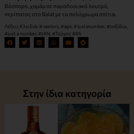
Βόσπορο, χαμάμ σε παραδοσιακό λουτρό,
περίπατος στο Balat με τα πολύχρωμα σπίτια.
Λέξεις Κλειδιά:
# seniors
,
#age
,
# justanumber
,
#ταξίδια
,
#just a number
,
#JAN
,
#Τεύχος #66
Στην ίδια κατηγορία