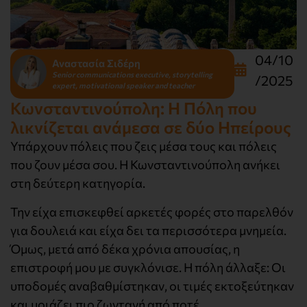
04/10
Αναστασία Σιδέρη
Senior communications executive, storytelling
/2025
expert, motivational speaker and teacher
Κωνσταντινούπολη: Η Πόλη που
λικνίζεται ανάμεσα σε δύο Ηπείρους
Υπάρχουν πόλεις που ζεις μέσα τους και πόλεις
που ζουν μέσα σου. Η Κωνσταντινούπολη ανήκει
στη δεύτερη κατηγορία.
Την είχα επισκεφθεί αρκετές φορές στο παρελθόν
για δουλειά και είχα δει τα περισσότερα μνημεία.
Όμως, μετά από δέκα χρόνια απουσίας, η
επιστροφή μου με συγκλόνισε. Η πόλη άλλαξε: Οι
υποδομές αναβαθμίστηκαν, οι τιμές εκτοξεύτηκαν
και μοιάζει πιο ζωντανή από ποτέ.