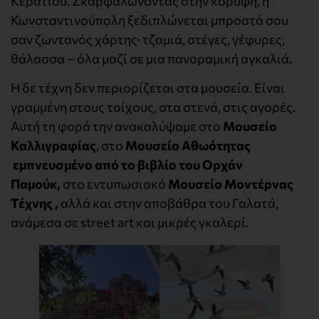
Κεράτιου. Σκαρφαλώνοντας στην κορυφή, η
Κωνσταντινούπολη ξεδιπλώνεται μπροστά σου
σαν ζωντανός χάρτης· τζαμιά, στέγες, γέφυρες,
θάλασσα – όλα μαζί σε μια πανοραμική αγκαλιά.
Η δε τέχνη δεν περιορίζεται στα μουσεία. Είναι
γραμμένη στους τοίχους, στα στενά, στις αγορές.
Αυτή τη φορά την ανακαλύψαμε στο
Μουσείο
Καλλιγραφίας
, στο
Μουσείο Αθωότητας
εμπνευσμένο από το βιβλίο του Ορχάν
Παμούκ,
στο εντυπωσιακό
Μουσείο Μοντέρνας
Τέχνης ,
αλλά και στην αποβάθρα του Γαλατά,
ανάμεσα σε street art και μικρές γκαλερί.