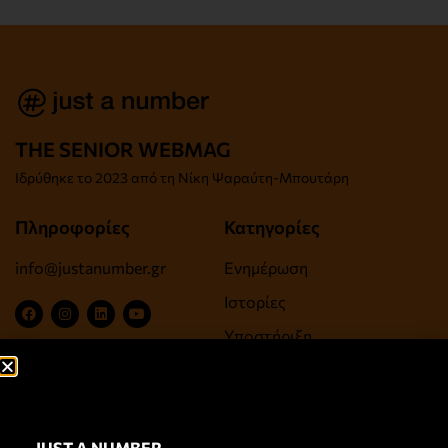
THE SENIOR WEBMAG
Iδρύθηκε το
2023 από τη Νίκη Ψαραύτη-
Μπουτάρη
Πληροφορίες
Κατηγορίες
info@justanumber.gr
Ενημέρωση
Ιστορίες
Υποστήριξη
Ψυχαγωγία, Τέχνες,
Πολιτισμός
Ευεξία, Υγεία, Αντιγήρανση
JUST A NUMBER