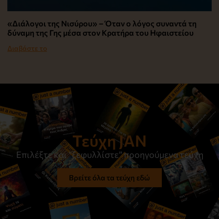
«Διάλογοι της Νισύρου» – Όταν ο λόγος συναντά τη
δύναμη της Γης μέσα στον Κρατήρα του Ηφαιστείου
Διαβάστε το
Τεύχη JAN
Επιλέξτε και “ξεφυλλίστε” προηγούμενα τεύχη
Βρείτε όλα τα τεύχη εδώ