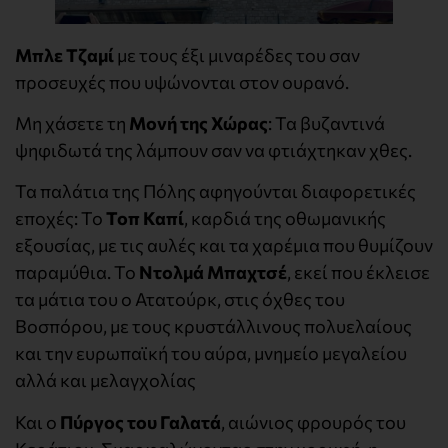
Μπλε Τζαμί
με τους έξι μιναρέδες του σαν
προσευχές που υψώνονται στον ουρανό.
Μη χάσετε τη
Μονή της Χώρας
: Τα βυζαντινά
ψηφιδωτά της λάμπουν σαν να φτιάχτηκαν χθες.
Τα παλάτια της Πόλης αφηγούνται διαφορετικές
εποχές: Το
Τοπ Καπί
, καρδιά της οθωμανικής
εξουσίας, με τις αυλές και τα χαρέμια που θυμίζουν
παραμύθια. Το
Ντολμά Μπαχτσέ
, εκεί που έκλεισε
τα μάτια του ο Ατατούρκ, στις όχθες του
Βοσπόρου, με τους κρυστάλλινους πολυελαίους
και την ευρωπαϊκή του αύρα, μνημείο μεγαλείου
αλλά και μελαγχολίας
Και ο
Πύργος του Γαλατά
, αιώνιος φρουρός του