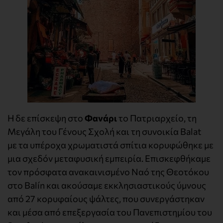
Η δε επίσκεψη στο
Φανάρι
το Πατριαρχείο, τη
Μεγάλη του Γένους Σχολή και τη συνοικία Balat
με τα υπέροχα χρωματιστά σπίτια κορυφώθηκε με
μια σχεδόν μεταφυσική εμπειρία. Επισκεφθήκαμε
τον πρόσφατα ανακαινισμένο Ναό της Θεοτόκου
στο Balín και ακούσαμε εκκλησιαστικούς ύμνους
από 27 κορυφαίους ψάλτες, που συνεργάστηκαν
και μέσα από επεξεργασία του Πανεπιστημίου του