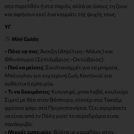
στο παρελθόν ή στο παρόν, αλλά σε όσους τη ζουν
και αφήνουν εκεί ένα κομμάτι της ψυχής τους.
ΥΓ
Mini Guide
:
•
Πότε να πας
: Άνοιξη (Απρίλιος–Μάιος) και
Φθινόπωρο (Σεπτέμβριος–Οκτώβριος).
•
Πού να μείνεις
: Σουλταναχμέτ για τα μνημεία,
Μπέιογλου για νυχτερινή ζωή, Καντίκιοϊ για
αυθεντική εμπειρία.
•
Τι να δοκιμάσεις
: Κιουνεφέ, μπακλαβά, κουλούρι
Σιμιτί με θέα στον Βόσπορο, ντονέρ στο Τακσίμ,
φρέσκο ψάρι στα Πριγκηπονήσια. Ό,τι αγοράσετε
να είναι από τν Πόλη γιατί το αεροδρόμιο είναι
πανάκριβο.
•
Μικρές εμπειρίες
: Βόλτα με καραβάκι στον