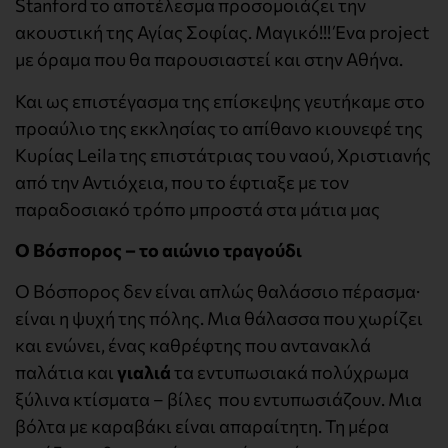
Stanford το αποτέλεσμα προσομοιάζει την
ακουστική της Αγίας Σοφίας. Μαγικό!!! Ένα project
με όραμα που θα παρουσιαστεί και στην Αθήνα.
Και ως επιστέγασμα της επίσκεψης γευτήκαμε στο
προαύλιο της εκκλησίας το απίθανο κιουνεφέ της
Κυρίας Leila της επιστάτριας του ναού, Χριστιανής
από την Αντιόχεια, που το έφτιαξε με τον
παραδοσιακό τρόπο μπροστά στα μάτια μας
Ο Βόσπορος – το αιώνιο τραγούδι
Ο Βόσπορος δεν είναι απλώς θαλάσσιο πέρασμα·
είναι η ψυχή της πόλης. Μια θάλασσα που χωρίζει
και ενώνει, ένας καθρέφτης που αντανακλά
παλάτια και
γιαλιά
τα εντυπωσιακά πολύχρωμα
ξύλινα κτίσματα – βίλες που εντυπωσιάζουν. Μια
βόλτα με καραβάκι είναι απαραίτητη. Τη μέρα