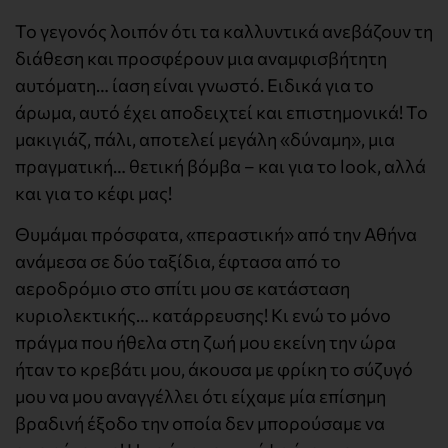
Το γεγονός λοιπόν ότι τα καλλυντικά ανεβάζουν τη
διάθεση και προσφέρουν μια αναμφισβήτητη
αυτόματη… ίαση είναι γνωστό. Ειδικά για το
άρωμα, αυτό έχει αποδειχτεί και επιστημονικά! Το
μακιγιάζ, πάλι, αποτελεί μεγάλη «δύναμη», μια
πραγματική… θετική βόμβα – και για το look, αλλά
και για το κέφι μας!
Θυμάμαι πρόσφατα, «περαστική» από την Αθήνα
ανάμεσα σε δύο ταξίδια, έφτασα από το
αεροδρόμιο στο σπίτι μου σε κατάσταση
κυριολεκτικής… κατάρρευσης! Κι ενώ το μόνο
πράγμα που ήθελα στη ζωή μου εκείνη την ώρα
ήταν το κρεβάτι μου, άκουσα με φρίκη το σύζυγό
μου να μου αναγγέλλει ότι είχαμε μία επίσημη
βραδινή έξοδο την οποία δεν μπορούσαμε να