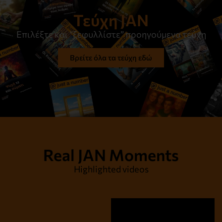
Τεύχη JAN
Επιλέξτε και “ξεφυλλίστε” προηγούμενα τεύχη
Βρείτε όλα τα τεύχη εδώ
Real JAN Moments
Highlighted videos