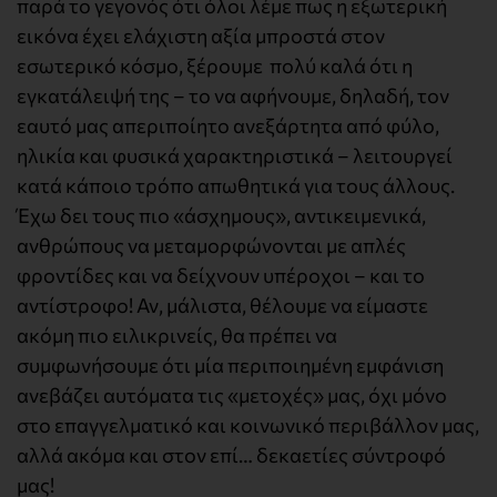
παρά το γεγονός ότι όλοι λέμε πως η εξωτερική
εικόνα έχει ελάχιστη αξία μπροστά στον
εσωτερικό κόσμο, ξέρουμε πολύ καλά ότι η
εγκατάλειψή της – το να αφήνουμε, δηλαδή, τον
εαυτό μας απεριποίητο ανεξάρτητα από φύλο,
ηλικία και φυσικά χαρακτηριστικά – λειτουργεί
κατά κάποιο τρόπο απωθητικά για τους άλλους.
Έχω δει τους πιο «άσχημους», αντικειμενικά,
ανθρώπους να μεταμορφώνονται με απλές
φροντίδες και να δείχνουν υπέροχοι – και το
αντίστροφο! Αν, μάλιστα, θέλουμε να είμαστε
ακόμη πιο ειλικρινείς, θα πρέπει να
συμφωνήσουμε ότι μία περιποιημένη εμφάνιση
ανεβάζει αυτόματα τις «μετοχές» μας, όχι μόνο
στο επαγγελματικό και κοινωνικό περιβάλλον μας,
αλλά ακόμα και στον επί… δεκαετίες σύντροφό
μας!