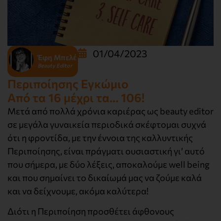
01/04/2023
Έφη Μπελέ
Beauty Editor
Περιποίησης Εγκώμιο
Από τα 16 μέχρι τα… 106!
Μετά από πολλά χρόνια καριέρας ως beauty editor
σε μεγάλα γυναικεία περιοδικά σκέφτομαι συχνά
ότι η φροντίδα, με την έννοια της καλλυντικής
Περιποίησης,
είναι πράγματι ουσιαστική γι’ αυτό
που σήμερα, με δύο λέξεις, αποκαλούμε well being
και που σημαίνει το δικαίωμά μας να ζούμε καλά
και να δείχνουμε, ακόμα καλύτερα!
Διότι η Περιποίηση προσθέτει άφθονους