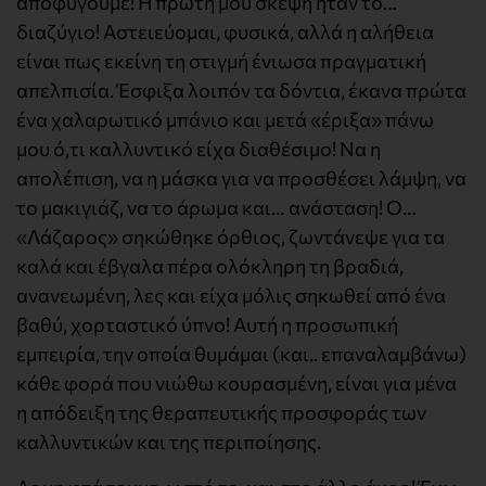
αποφύγουμε! Η πρώτη μου σκέψη ήταν το…
διαζύγιο! Αστειεύομαι, φυσικά, αλλά η αλήθεια
είναι πως εκείνη τη στιγμή ένιωσα πραγματική
απελπισία. Έσφιξα λοιπόν τα δόντια, έκανα πρώτα
ένα χαλαρωτικό μπάνιο και μετά «έριξα» πάνω
μου ό,τι καλλυντικό είχα διαθέσιμο! Να η
απολέπιση, να η μάσκα για να προσθέσει λάμψη, να
το μακιγιάζ, να το άρωμα και… ανάσταση! Ο…
«Λάζαρος» σηκώθηκε όρθιος, ζωντάνεψε για τα
καλά και έβγαλα πέρα ολόκληρη τη βραδιά,
ανανεωμένη, λες και είχα μόλις σηκωθεί από ένα
βαθύ, χορταστικό ύπνο! Αυτή η προσωπική
εμπειρία, την οποία θυμάμαι (και.. επαναλαμβάνω)
κάθε φορά που νιώθω κουρασμένη, είναι για μένα
η απόδειξη της θεραπευτικής προσφοράς των
καλλυντικών και της περιποίησης.