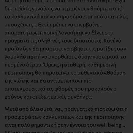
Ας μη φτάσουμε, ωστόσο, και στο άλλο άκρο! Έχω
δει πολλές γυναίκες να περιμένουν θαύματα από
τα καλλυντικά και να παρασύρονται από απατηλές
υποσχέσεις… Εκεί πρέπει να επεμβαίνει,
απαραιτήτως, η κοινή λογική και να δίνει στα
πράγματα τις αληθινές τους διαστάσεις. Κανένα
προϊόν δεν θα μπορέσει να σβήσει τις ρυτίδες σαν
γομολάστιχα ή να ανορθώσει, δίκην νυστεριού, το
πεσμένο δέρμα. Όμως, η σταθερή, καθημερινή
περιποίηση, θα παρατείνει το αυθεντικό «θαύμα»
της νιότης και θα αντιμετωπίσει πιο
αποτελεσματικά τις φθορές που προκαλούν ο
χρόνος και οι εξωτερικές συνθήκες.
Μετά από όλα αυτά, ναι, πραγματικά πιστεύω ότι η
προσφορά των καλλυντικών και της περιποίησης
είναι πολύ σημαντική στην έννοια του well being…
Εξίσου σημαντικό θεωρώ το γεγονός ότι σήμερα,