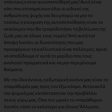
«πόντους» στην αυτοπεποίθησή μας! Αυτό είναι
κάτι που επισημαίνουν όλοι οι ειδικοί της
ανθρώπινης ψυχής και δεν μπορώ να μην το
τονίσω: η ενίσχυση της αυτοπεποίθησης είναι το
«καύσιμο» που θα τροφοδοτήσει τη βελτίωση της
ζωής μας σε όλους τους τομείς! Από αυτή την
άποψη λοιπόν, οι δυνατότητες που μας
προσφέρουν τα καλλυντικά είναι πολύτιμες, αρκεί
να αποδίδουμε σ’ αυτά το μερίδιο που τους
αναλογεί πραγματικά και να μην περιμένουμε
θαύματα.
Με την ίδια έννοια, η εξωτερική εικόνα μας είναι το
«παράθυρό» μας προς τον έξω κόσμο. Αντανακλά
την ψυχική μας κατάσταση και την προβάλλει
στους γύρω μας. Όσο πιο ωραίο το «παράθυρο»
λοιπόν, τόσο το καλύτερο για όλους! Άλλωστε,