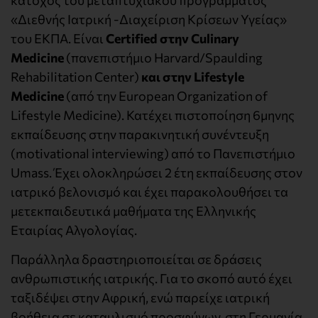
«Διεθνής Ιατρική -Διαχείριση Κρίσεων Υγείας»
του ΕΚΠΑ. Είναι
Certified στην Culinary
Medicine
(πανεπιστήμιο Harvard/Spaulding
Rehabilitation Center)
και στην Lifestyle
Medicine
(από την European Organization of
Lifestyle Medicine). Κατέχει πιστοποίηση 6μηνης
εκπαίδευσης στην παρακινητική συνέντευξη
(motivational interviewing) από το Πανεπιστήμιο
Umass. Έχει ολοκληρώσει 2 έτη εκπαίδευσης στον
ιατρικό βελονισμό και έχει παρακολουθήσει τα
μετεκπαιδευτικά μαθήματα της Ελληνικής
Εταιρίας Αλγολογίας.
Παράλληλα δραστηριοποιείται σε δράσεις
ανθρωπιστικής ιατρικής. Για το σκοπό αυτό έχει
ταξιδέψει στην Αφρική, ενώ παρείχε ιατρική
βοήθεια σε καταυλισμό προσφύγων στη Γερμανία.