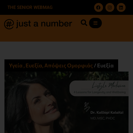
THE SENIOR WEBMAG
Υγεία , Ευεξία, Απόψεις Ομορφιάς​
/
Ευεξία