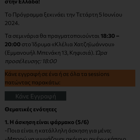
στην Ελλάδα!
Το Πρόγραμμα ξεκινάει την Τετάρτη 5 Ιουνίου
2024.
Τα σεμινάρια θα πραγματοποιούνται
18:30 –
20:00
στο Ίδρυμα «Κλέλια Χατζηϊωάννου»
(Εμμανουήλ Μπενάκη 13, Κηφισιά).
Ώρα
προσέλευσης: 18:00
Κάνε εγγραφή σε ένα ή σε όλα τα sessions
πατώντας παρακάτω:
Κάνε Εγγραφή
Θεματικές ενότητες
1. Η άσκηση είναι φάρμακο (5/6)
-Ποια είναι η κατάλληλη άσκηση για μένα;
-Μπορώ να γυμνάζομαι ακόμη κι αν έχω κάποιο