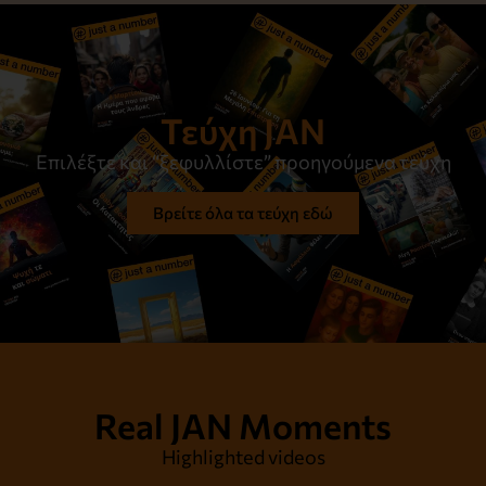
Τεύχη JAN
Επιλέξτε και “ξεφυλλίστε” προηγούμενα τεύχη
Βρείτε όλα τα τεύχη εδώ
Real JAN Moments
Highlighted videos