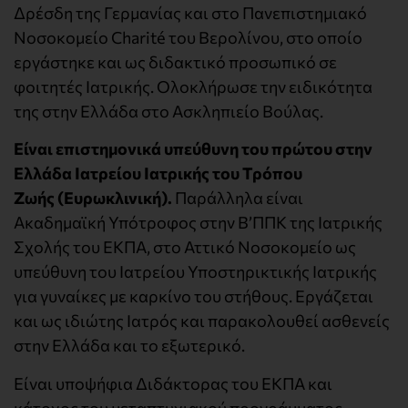
Δρέσδη της Γερμανίας και στο Πανεπιστημιακό
Νοσοκομείο Charité του Βερολίνου, στο οποίο
εργάστηκε και ως διδακτικό προσωπικό σε
φοιτητές Ιατρικής. Ολοκλήρωσε την ειδικότητα
της στην Ελλάδα στο Ασκληπιείο Βούλας.
Είναι επιστημονικά υπεύθυνη του πρώτου στην
Ελλάδα Ιατρείου Ιατρικής του Τρόπου
Ζωής (Ευρωκλινική).
Παράλληλα είναι
Ακαδημαϊκή Υπότροφος στην Β’ΠΠΚ της Ιατρικής
Σχολής του ΕΚΠΑ, στο Αττικό Νοσοκομείο ως
υπεύθυνη του Ιατρείου Υποστηρικτικής Ιατρικής
για γυναίκες με καρκίνο του στήθους. Εργάζεται
και ως ιδιώτης Ιατρός και παρακολουθεί ασθενείς
στην Ελλάδα και το εξωτερικό.
Είναι υποψήφια Διδάκτορας του ΕΚΠΑ και
κάτοχος του μεταπτυχιακού προγράμματος