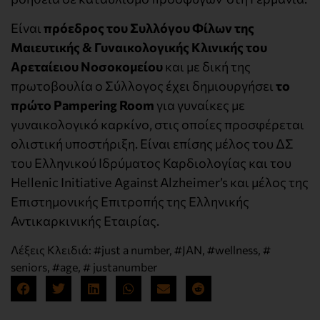
Είναι
πρόεδρος του Συλλόγου Φίλων της
Μαιευτικής & Γυναικολογικής Κλινικής του
Αρεταίειου Νοσοκομείου
και με δική της
πρωτοβουλία ο Σύλλογος έχει δημιουργήσει
το
πρώτο Pampering Room
για γυναίκες με
γυναικολογικό καρκίνο, στις οποίες προσφέρεται
ολιστική υποστήριξη. Είναι επίσης μέλος του ΔΣ
του Ελληνικού Ιδρύματος Καρδιολογίας και του
Hellenic Initiative Against Alzheimer’s και μέλος της
Επιστημονικής Επιτροπής της Ελληνικής
Αντικαρκινικής Εταιρίας.
Λέξεις Κλειδιά:
#just a number
,
#JAN
,
#wellness
,
#
seniors
,
#age
,
# justanumber