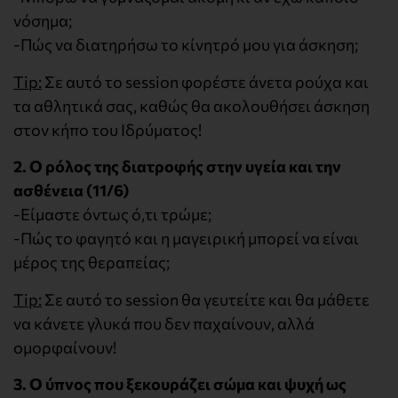
νόσημα;
-Πώς να διατηρήσω το κίνητρό μου για άσκηση;
Tip:
Σε αυτό το session φορέστε άνετα ρούχα και
τα αθλητικά σας, καθώς θα ακολουθήσει άσκηση
στον κήπο του Ιδρύματος!
2. Ο ρόλος της διατροφής στην υγεία και την
ασθένεια (11/6)
-Είμαστε όντως ό,τι τρώμε;
-Πώς το φαγητό και η μαγειρική μπορεί να είναι
μέρος της θεραπείας;
Tip:
Σε αυτό το session θα γευτείτε και θα μάθετε
να κάνετε γλυκά που δεν παχαίνουν, αλλά
ομορφαίνουν!
3. Ο ύπνος που ξεκουράζει σώμα και ψυχή ως